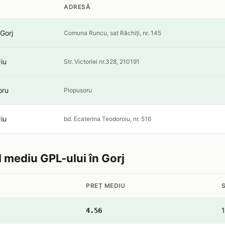
ADRESĂ
 Gorj
Comuna Runcu, sat Răchiți, nr. 145
iu
Str. Victoriei nr.328, 210191
oru
Plopusoru
iu
bd. Ecaterina Teodoroiu, nr. 516
l mediu GPL-ului în Gorj
PREȚ MEDIU
S
1
4.56