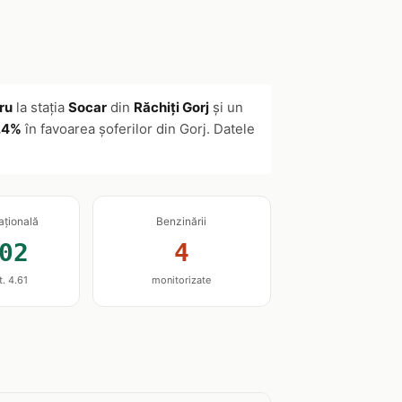
tru
la stația
Socar
din
Răchiți Gorj
și un
.4%
în favoarea șoferilor din Gorj. Datele
ațională
Benzinării
02
4
t. 4.61
monitorizate