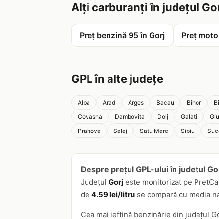
Alți carburanți în județul Go
Preț benzină 95 în Gorj
Preț motor
GPL în alte județe
Alba
Arad
Arges
Bacau
Bihor
B
Covasna
Dambovita
Dolj
Galati
Giu
Prahova
Salaj
Satu Mare
Sibiu
Suc
Despre prețul GPL-ului în județul Go
Județul
Gorj
este monitorizat pe PretCa
de
4.59 lei/litru
se compară cu media nați
Cea mai ieftină benzinărie din județul G