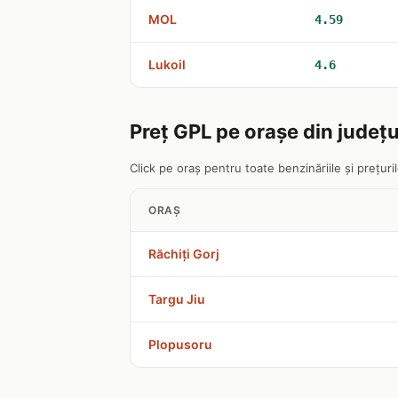
MOL
4.59
Lukoil
4.6
Preț GPL pe orașe din județu
Click pe oraș pentru toate benzinăriile și prețurile
ORAȘ
Răchiți Gorj
Targu Jiu
Plopusoru