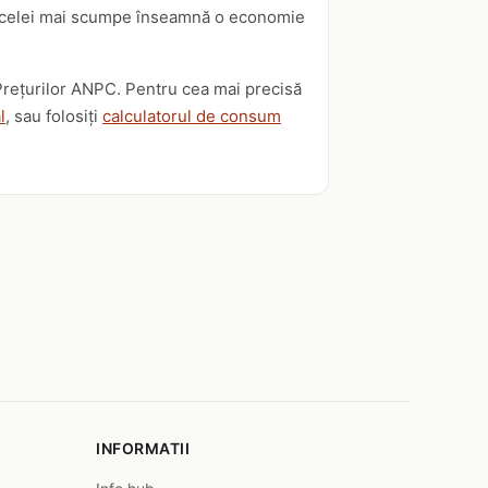
rsus celei mai scumpe înseamnă o economie
i Prețurilor ANPC. Pentru cea mai precisă
l
, sau folosiți
calculatorul de consum
INFORMATII