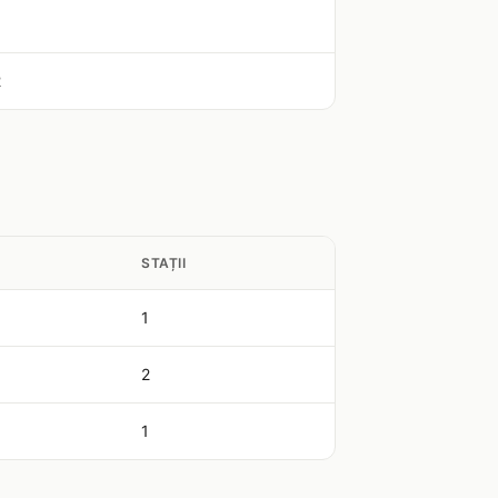
2
STAȚII
1
2
1