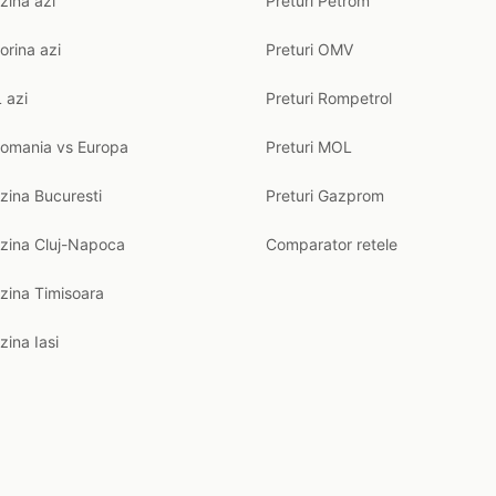
zina azi
Preturi Petrom
orina azi
Preturi OMV
 azi
Preturi Rompetrol
Romania vs Europa
Preturi MOL
zina Bucuresti
Preturi Gazprom
nzina Cluj-Napoca
Comparator retele
zina Timisoara
zina Iasi