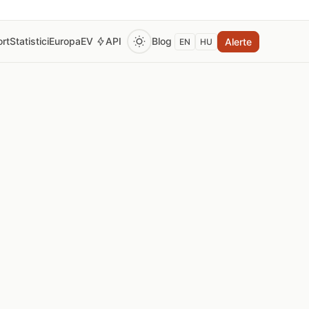
rt
Statistici
Europa
EV
API
Blog
Alerte
EN
HU