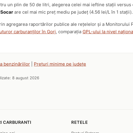
tru un plin de 50 de litri, alegerea celei mai ieftine stații ve
,
Socar
are cel mai mic preț mediu pe județ (4.56 lei/L în 1 stații).
prin agregarea raportărilor publice ale rețelelor și a Monitorulu
uturor carburanților în Gorj
, comparația
GPL-ului la nivel naționa
.
a benzinăriilor
|
Prețuri minime pe județe
lizate:
8 august 2026
I CARBURANTI
RETELE