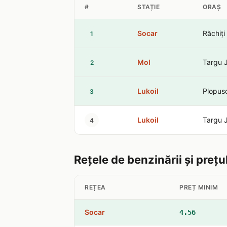
#
STAȚIE
ORAȘ
Socar
Răchiți
1
Mol
Targu J
2
Lukoil
Plopus
3
Lukoil
Targu J
4
Rețele de benzinării și prețu
REȚEA
PREȚ MINIM
Socar
4.56