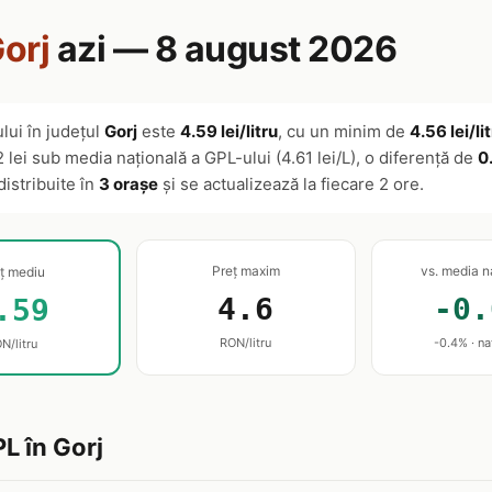
orj
azi — 8 august 2026
lui în județul
Gorj
este
4.59 lei/litru
, cu un minim de
4.56 lei/li
 lei sub media națională a GPL-ului (4.61 lei/L), o diferență de
0
distribuite în
3 orașe
și se actualizează la fiecare 2 ore.
Preț maxim
vs. media n
ț mediu
4.6
-0.
.59
RON/litru
-0.4% · na
N/litru
PL în Gorj