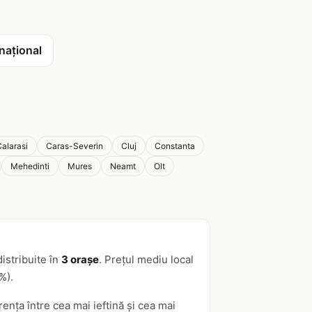
 național
alarasi
Caras-Severin
Cluj
Constanta
Mehedinti
Mures
Neamt
Olt
istribuite în
3 orașe
. Prețul mediu local
%).
erența între cea mai ieftină și cea mai