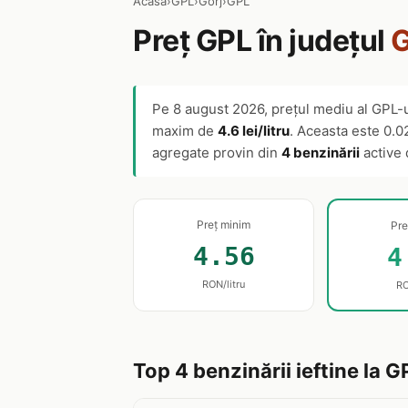
Acasă
›
GPL
›
Gorj
›
GPL
Preț GPL în județul
G
Pe
8 august 2026
, prețul mediu al GPL-u
maxim de
4.6 lei/litru
. Aceasta este 0.02
agregate provin din
4 benzinării
active 
Preț minim
Pre
4.56
4
RON/litru
RO
Top 4 benzinării ieftine la G