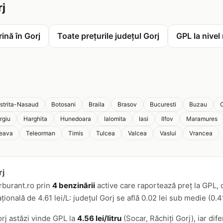
rj
ină în Gorj
Toate prețurile județul Gorj
GPL la nivel
istrita-Nasaud
Botosani
Braila
Brasov
Bucuresti
Buzau
C
rgiu
Harghita
Hunedoara
Ialomita
Iasi
Ilfov
Maramures
eava
Teleorman
Timis
Tulcea
Valcea
Vaslui
Vrancea
rj
rburant.ro prin
4 benzinării
active care raportează preț la GPL, d
onală de 4.61 lei/L: județul Gorj se află 0.02 lei sub medie (0.4
orj astăzi vinde GPL la
4.56 lei/litru
(Socar, Răchiți Gorj), iar dif