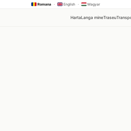
Romana
·
English
·
Magyar
Harta
Langa mine
Traseu
Transpo