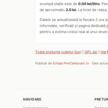
scumpă stație este de
0.04 lei/litru
. Pen
de aproximativ
2.0 lei
. La nivel de rețea
Datele se actualizează la fiecare 2 ore 
informație, verificați și pagina dedicată
t
pentru a estima costul real al unui drum
Toate prețurile județul Gorj
|
GPL azi
|
Hart
Publicat de
Echipa PretCarburant.ro
· Date actua
NAVIGARE
PRETUR