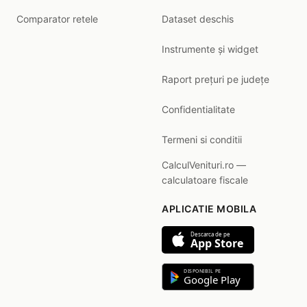
Comparator retele
Dataset deschis
Instrumente și widget
Raport prețuri pe județe
Confidentialitate
Termeni si conditii
CalculVenituri.ro —
calculatoare fiscale
APLICATIE MOBILA
Descarca de pe
App Store
DISPONIBIL PE
Google Play