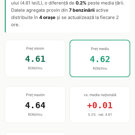
ului (4.61 lei/L), o diferență de
0.2%
peste media țării.
Datele agregate provin din
7 benzinării
active
distribuite în
4 orașe
și se actualizează la fiecare 2
ore.
Preț minim
Preț mediu
4.61
4.62
RON/litru
RON/litru
Preț maxim
vs. media națională
4.64
+0.01
RON/litru
0.2% · nat. 4.61