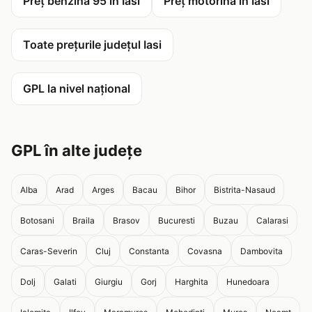
Preț benzină 95 în Iasi
Preț motorină în Iasi
Toate prețurile județul Iasi
GPL la nivel național
GPL în alte județe
Alba
Arad
Arges
Bacau
Bihor
Bistrita-Nasaud
Botosani
Braila
Brasov
Bucuresti
Buzau
Calarasi
Caras-Severin
Cluj
Constanta
Covasna
Dambovita
Dolj
Galati
Giurgiu
Gorj
Harghita
Hunedoara