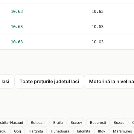
10.63
10.63
10.63
10.63
10.63
10.63
i
 Iasi
Toate prețurile județul Iasi
Motorină la nivel na
istrita-Nasaud
Botosani
Braila
Brasov
Bucuresti
Buzau
C
rgiu
Gorj
Harghita
Hunedoara
Ialomita
Ilfov
Maramures