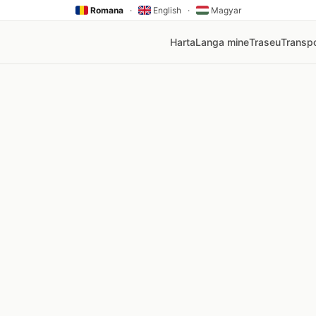
Romana
·
English
·
Magyar
Harta
Langa mine
Traseu
Transpo