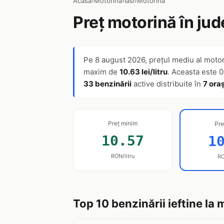
Acasă
›
Motorină
›
Iasi
›
Motorină
Preț motorină în jud
Pe
8 august 2026
, prețul mediu al motor
maxim de
10.63 lei/litru
. Aceasta este 0
33 benzinării
active distribuite în
7 ora
Preț minim
Pre
10.57
1
RON/litru
RO
Top 10 benzinării ieftine la 