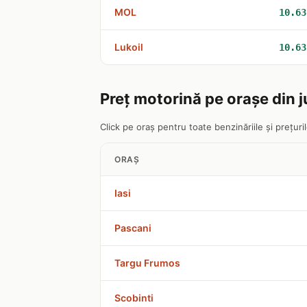
MOL
10.63
Lukoil
10.63
Preț motorină pe orașe din j
Click pe oraș pentru toate benzinăriile și prețurile
ORAȘ
Iasi
Pascani
Targu Frumos
Scobinti