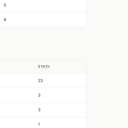
5
9
STAȚII
23
3
3
1