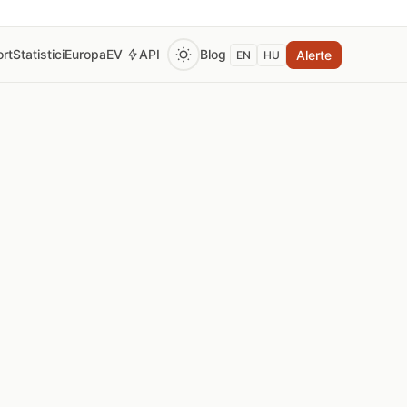
rt
Statistici
Europa
EV
API
Blog
Alerte
EN
HU