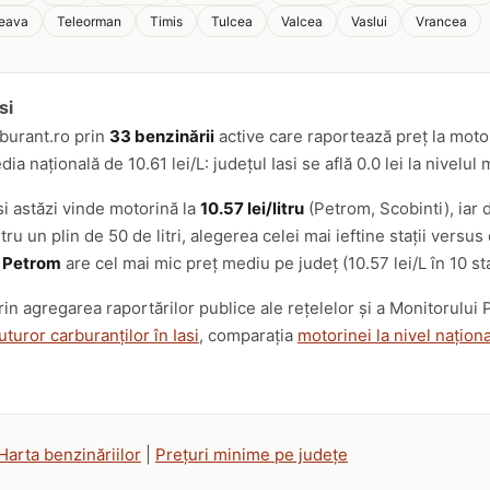
eava
Teleorman
Timis
Tulcea
Valcea
Vaslui
Vrancea
si
burant.ro prin
33 benzinării
active care raportează preț la motor
 națională de 10.61 lei/L: județul Iasi se află 0.0 lei la nivelul
si astăzi vinde motorină la
10.57 lei/litru
(Petrom, Scobinti), iar d
tru un plin de 50 de litri, alegerea celei mai ieftine stații ve
,
Petrom
are cel mai mic preț mediu pe județ (10.57 lei/L în 10 sta
prin agregarea raportărilor publice ale rețelelor și a Monitorulu
uturor carburanților în Iasi
, comparația
motorinei la nivel naționa
.
Harta benzinăriilor
|
Prețuri minime pe județe