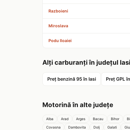
Razboieni
Miroslava
Podu Iloaiei
Alți carburanți în județul Ias
Preț benzină 95 în Iasi
Preț GPL în
Motorină în alte județe
Alba
Arad
Arges
Bacau
Bihor
B
Covasna
Dambovita
Dolj
Galati
Giu