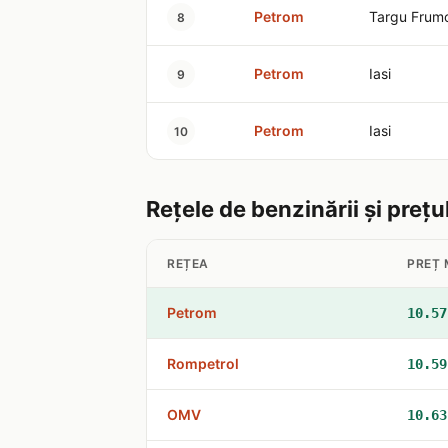
Petrom
Targu Frum
8
Petrom
Iasi
9
Petrom
Iasi
10
Rețele de benzinării și prețu
REȚEA
PREȚ 
Petrom
10.57
Rompetrol
10.59
OMV
10.63