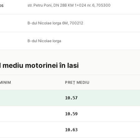
os
str. Petru Poni, DN 28B KM 1+024 nr. 6, 705300
B-dul Nicolae Iorga 6M, 700212
B-dul Nicolae Iorga
l mediu motorinei în Iasi
MINIM
PREȚ MEDIU
10.57
10.59
10.63