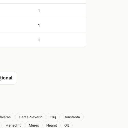
1
1
1
țional
alarasi
Caras-Severin
Cluj
Constanta
Mehedinti
Mures
Neamt
Olt