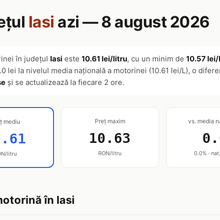
ețul
Iasi
azi — 8 august 2026
inei în județul
Iasi
este
10.61 lei/litru
, cu un minim de
10.57 lei/
.0 lei la nivelul media națională a motorinei (10.61 lei/L), o difer
șe
și se actualizează la fiecare 2 ore.
Preț maxim
vs. media n
ț mediu
10.63
0.
0.61
RON/litru
0.0% · nat
N/litru
motorină în Iasi