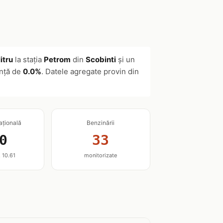
litru
la stația
Petrom
din
Scobinti
și un
ență de
0.0%
. Datele agregate provin din
ațională
Benzinării
0
33
. 10.61
monitorizate