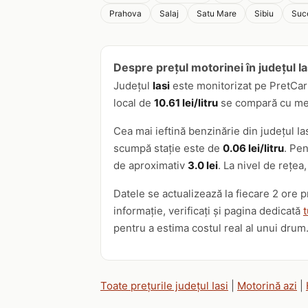
Prahova
Salaj
Satu Mare
Sibiu
Suc
Despre prețul motorinei în județul Ia
Județul
Iasi
este monitorizat pe PretCar
local de
10.61 lei/litru
se compară cu media
Cea mai ieftină benzinărie din județul Ia
scumpă stație este de
0.06 lei/litru
. Pen
de aproximativ
3.0 lei
. La nivel de rețea
Datele se actualizează la fiecare 2 ore 
informație, verificați și pagina dedicată
t
pentru a estima costul real al unui drum
Toate prețurile județul Iasi
|
Motorină azi
|