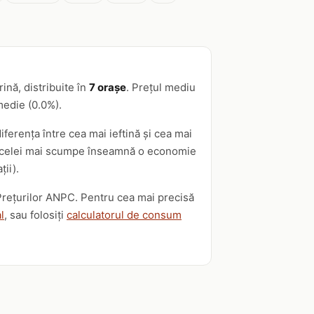
ină, distribuite în
7 orașe
. Prețul mediu
 medie (0.0%).
iferența între cea mai ieftină și cea mai
rsus celei mai scumpe înseamnă o economie
ții).
i Prețurilor ANPC. Pentru cea mai precisă
l
, sau folosiți
calculatorul de consum