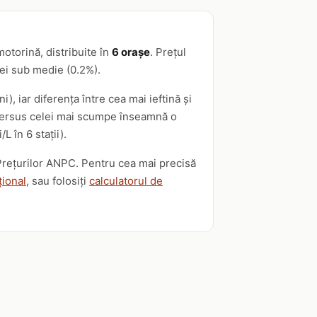
otorină, distribuite în
6 orașe
. Prețul
lei sub medie (0.2%).
), iar diferența între cea mai ieftină și
ii versus celei mai scumpe înseamnă o
L în 6 stații).
i Prețurilor ANPC. Pentru cea mai precisă
țional
, sau folosiți
calculatorul de