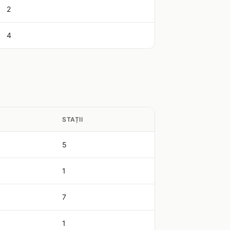
2
4
STAȚII
5
1
7
1