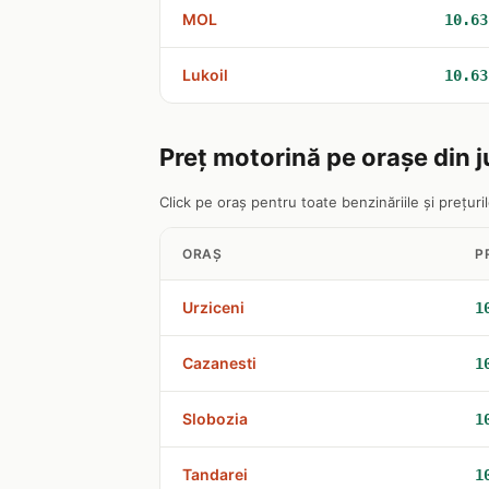
MOL
10.63
Lukoil
10.63
Preț motorină pe orașe din j
Click pe oraș pentru toate benzinăriile și prețurile
ORAȘ
P
Urziceni
1
Cazanesti
1
Slobozia
1
Tandarei
1