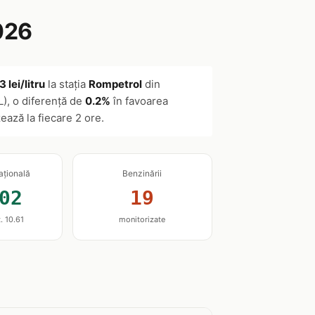
026
 lei/litru
la stația
Rompetrol
din
L), o diferență de
0.2%
în favoarea
zează la fiecare 2 ore.
ațională
Benzinării
02
19
. 10.61
monitorizate