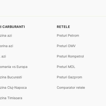
I CARBURANTI
RETELE
zina azi
Preturi Petrom
orina azi
Preturi OMV
 azi
Preturi Rompetrol
Romania vs Europa
Preturi MOL
zina Bucuresti
Preturi Gazprom
nzina Cluj-Napoca
Comparator retele
zina Timisoara