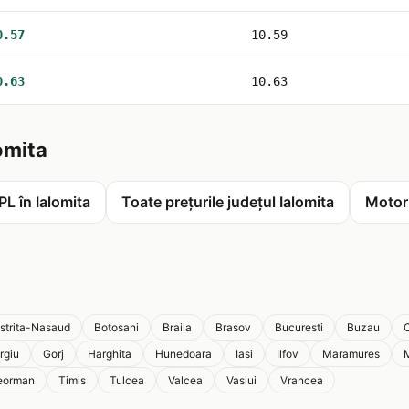
0.57
10.59
0.63
10.63
lomita
PL în Ialomita
Toate prețurile județul Ialomita
Motori
istrita-Nasaud
Botosani
Braila
Brasov
Bucuresti
Buzau
C
rgiu
Gorj
Harghita
Hunedoara
Iasi
Ilfov
Maramures
eorman
Timis
Tulcea
Valcea
Vaslui
Vrancea