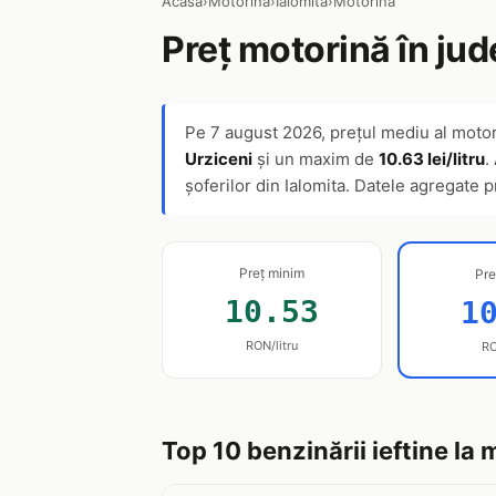
Acasă
›
Motorină
›
Ialomita
›
Motorină
Preț motorină în jud
Pe
7 august 2026
, prețul mediu al motor
Urziceni
și un maxim de
10.63 lei/litru
.
șoferilor din Ialomita. Datele agregate 
Preț minim
Pre
10.53
1
RON/litru
RO
Top 10 benzinării ieftine la 