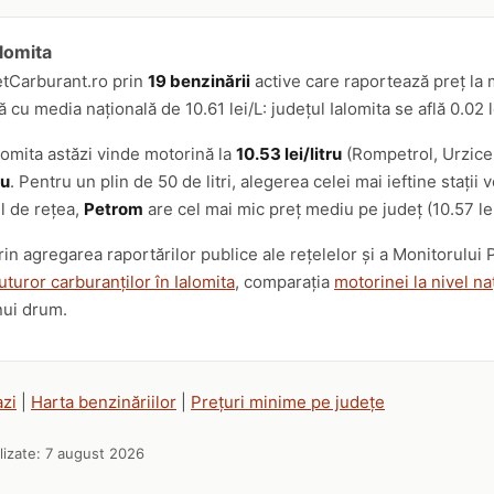
alomita
etCarburant.ro prin
19 benzinării
active care raportează preț la m
cu media națională de 10.61 lei/L: județul Ialomita se află 0.02 
alomita astăzi vinde motorină la
10.53 lei/litru
(Rompetrol, Urziceni
ru
. Pentru un plin de 50 de litri, alegerea celei mai ieftine staț
el de rețea,
Petrom
are cel mai mic preț mediu pe județ (10.57 lei/
prin agregarea raportărilor publice ale rețelelor și a Monitorulu
uturor carburanților în Ialomita
, comparația
motorinei la nivel na
nui drum.
azi
|
Harta benzinăriilor
|
Prețuri minime pe județe
lizate:
7 august 2026