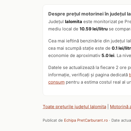
Despre prețul motorinei în județul I
Județul
Ialomita
este monitorizat pe Pr
mediu local de
10.59 lei/litru
se compară 
Cea mai ieftină benzinărie din județul I
cea mai scumpă stație este de
0.1 lei/lit
economie de aproximativ
5.0 lei
. La niv
Datele se actualizează la fiecare 2 ore 
informație, verificați și pagina dedicată
t
consum
pentru a estima costul real al u
Toate prețurile județul Ialomita
|
Motorină 
Publicat de
Echipa PretCarburant.ro
· Date actua