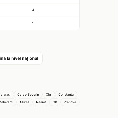
4
1
nă la nivel național
alarasi
Caras-Severin
Cluj
Constanta
Mehedinti
Mures
Neamt
Olt
Prahova