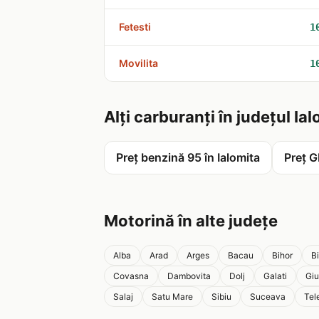
Fetesti
1
Movilita
1
Alți carburanți în județul Ia
Preț benzină 95 în Ialomita
Preț G
Motorină în alte județe
Alba
Arad
Arges
Bacau
Bihor
B
Covasna
Dambovita
Dolj
Galati
Giu
Salaj
Satu Mare
Sibiu
Suceava
Tel