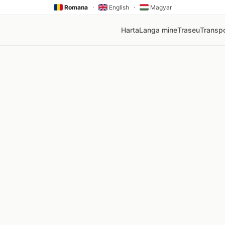
Romana
·
English
·
Magyar
Harta
Langa mine
Traseu
Transpo