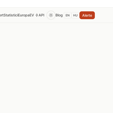
rt
Statistici
Europa
EV
API
Blog
Alerte
EN
HU