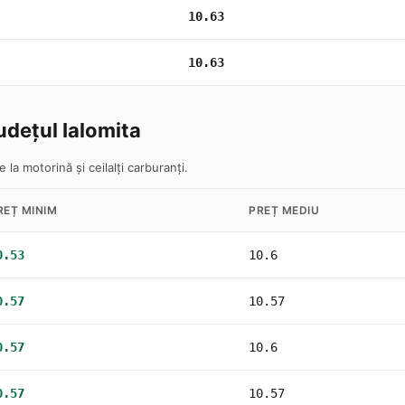
10.63
10.63
udețul Ialomita
 la motorină și ceilalți carburanți.
REȚ MINIM
PREȚ MEDIU
0.53
10.6
0.57
10.57
0.57
10.6
0.57
10.57