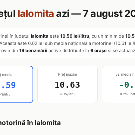
ețul
Ialomita
azi — 7 august 2
inei în județul
Ialomita
este
10.59 lei/litru
, cu un minim de
10.53
 Aceasta este 0.02 lei sub media națională a motorinei (10.61 lei/
provin din
19 benzinării
active distribuite în
6 orașe
și se actuali
Preț maxim
vs. media n
ț mediu
10.63
-0.
0.59
RON/litru
-0.2% · nat
N/litru
motorină în Ialomita