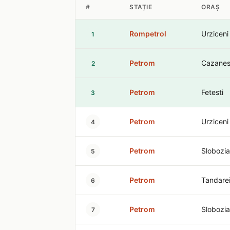
#
STAȚIE
ORAȘ
Rompetrol
Urziceni
1
Petrom
Cazanes
2
Petrom
Fetesti
3
Petrom
Urziceni
4
Petrom
Slobozia
5
Petrom
Tandare
6
Petrom
Slobozia
7