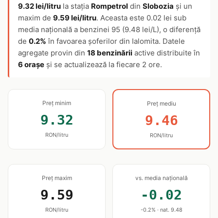
9.32 lei/litru
la stația
Rompetrol
din
Slobozia
și un
maxim de
9.59 lei/litru
. Aceasta este 0.02 lei sub
media națională a benzinei 95 (9.48 lei/L), o diferență
de
0.2%
în favoarea șoferilor din Ialomita. Datele
agregate provin din
18 benzinării
active distribuite în
6 orașe
și se actualizează la fiecare 2 ore.
Preț minim
Preț mediu
9.32
9.46
RON/litru
RON/litru
Preț maxim
vs. media națională
9.59
-0.02
RON/litru
-0.2% · nat. 9.48