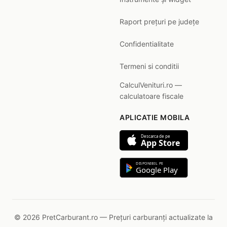
Raport prețuri pe județe
Confidentialitate
Termeni si conditii
CalculVenituri.ro —
calculatoare fiscale
APLICATIE MOBILA
Descarca de pe
App Store
DISPONIBIL PE
Google Play
© 2026 PretCarburant.ro — Prețuri carburanți actualizate la