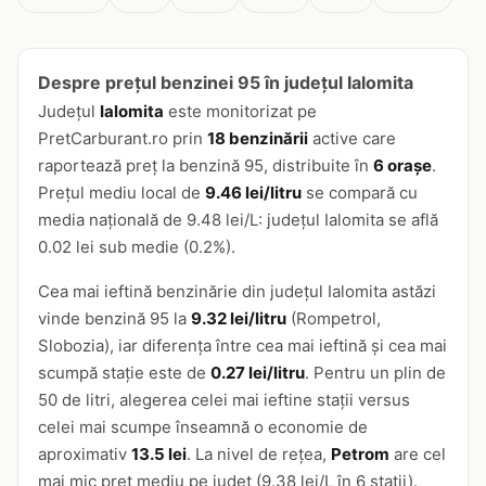
Despre prețul benzinei 95 în județul Ialomita
Județul
Ialomita
este monitorizat pe
PretCarburant.ro prin
18 benzinării
active care
raportează preț la benzină 95, distribuite în
6 orașe
.
Prețul mediu local de
9.46 lei/litru
se compară cu
media națională de 9.48 lei/L: județul Ialomita se află
0.02 lei sub medie (0.2%).
Cea mai ieftină benzinărie din județul Ialomita astăzi
vinde benzină 95 la
9.32 lei/litru
(Rompetrol,
Slobozia), iar diferența între cea mai ieftină și cea mai
scumpă stație este de
0.27 lei/litru
. Pentru un plin de
50 de litri, alegerea celei mai ieftine stații versus
celei mai scumpe înseamnă o economie de
aproximativ
13.5 lei
. La nivel de rețea,
Petrom
are cel
mai mic preț mediu pe județ (9.38 lei/L în 6 stații).