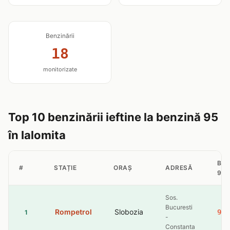
Benzinării
18
monitorizate
Top 10 benzinării ieftine la benzină 95
în Ialomita
BEN
#
STAȚIE
ORAȘ
ADRESĂ
95
Sos.
Bucuresti
Rompetrol
Slobozia
9.3
1
-
Constanta