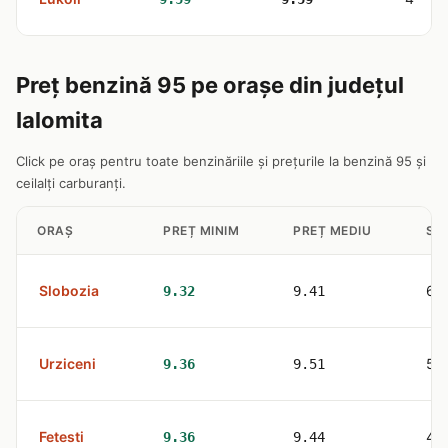
Preț benzină 95 pe orașe din județul
Ialomita
Click pe oraș pentru toate benzinăriile și prețurile la benzină 95 și
ceilalți carburanți.
ORAȘ
PREȚ MINIM
PREȚ MEDIU
STA
Slobozia
6
9.32
9.41
Urziceni
5
9.36
9.51
Fetesti
4
9.36
9.44