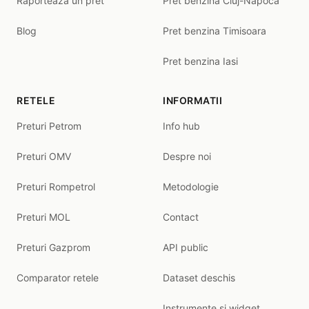
Raporteaza un pret
Pret benzina Cluj-Napoca
Blog
Pret benzina Timisoara
Pret benzina Iasi
RETELE
INFORMATII
Preturi Petrom
Info hub
Preturi OMV
Despre noi
Preturi Rompetrol
Metodologie
Preturi MOL
Contact
Preturi Gazprom
API public
Comparator retele
Dataset deschis
Instrumente și widget