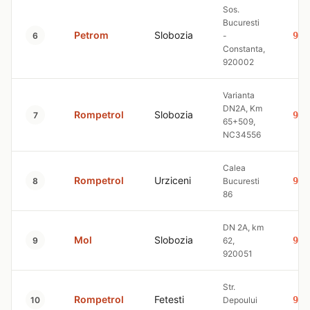
Sos.
Bucuresti
Petrom
Slobozia
9.3
6
-
Constanta,
920002
Varianta
DN2A, Km
Rompetrol
Slobozia
9.3
7
65+509,
NC34556
Calea
Rompetrol
Urziceni
9.4
8
Bucuresti
86
DN 2A, km
Mol
Slobozia
9.4
9
62,
920051
Str.
Rompetrol
Fetesti
9.4
10
Depoului