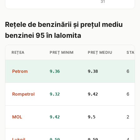
31
Rețele de benzinării și prețul mediu
benzinei 95 în Ialomita
REȚEA
PREȚ MINIM
PREȚ MEDIU
STAȚII
Petrom
6
9.36
9.38
Rompetrol
6
9.32
9.42
MOL
2
9.42
9.5
Lukoil
4
9.59
9.59