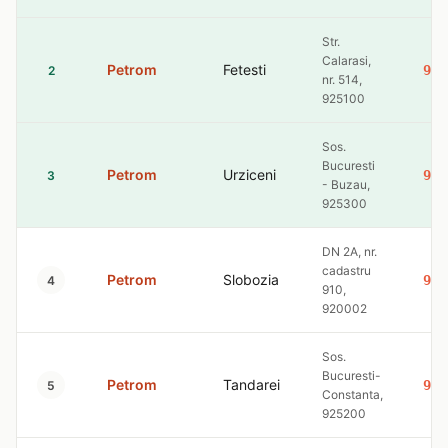
Str.
Calarasi,
Petrom
Fetesti
9.3
2
nr. 514,
925100
Sos.
Bucuresti
Petrom
Urziceni
9.3
3
- Buzau,
925300
DN 2A, nr.
cadastru
Petrom
Slobozia
9.3
4
910,
920002
Sos.
Bucuresti-
Petrom
Tandarei
9.3
5
Constanta,
925200