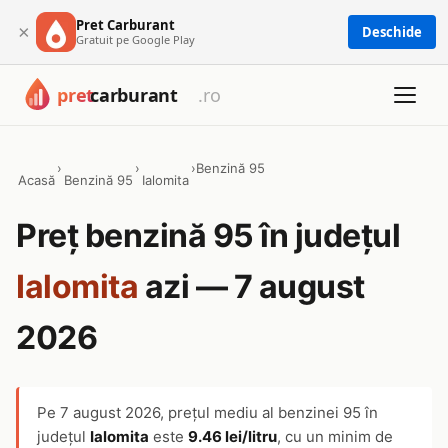
Pret Carburant
×
Deschide
Gratuit pe Google Play
›
›
›
Benzină 95
Acasă
Benzină 95
Ialomita
Preț benzină 95 în județul
Ialomita
azi — 7 august
2026
Pe
7 august 2026
, prețul mediu al benzinei 95 în
județul
Ialomita
este
9.46 lei/litru
, cu un minim de