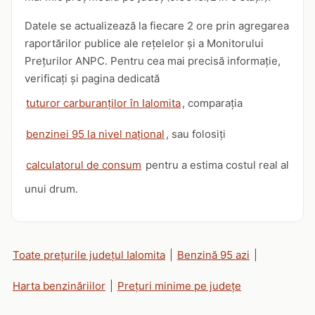
Datele se actualizează la fiecare 2 ore prin agregarea
raportărilor publice ale rețelelor și a Monitorului
Prețurilor ANPC. Pentru cea mai precisă informație,
verificați și pagina dedicată
tuturor carburanților în Ialomita
, comparația
benzinei 95 la nivel național
, sau folosiți
calculatorul de consum
pentru a estima costul real al
unui drum.
Toate prețurile județul Ialomita
|
Benzină 95 azi
|
Harta benzinăriilor
|
Prețuri minime pe județe