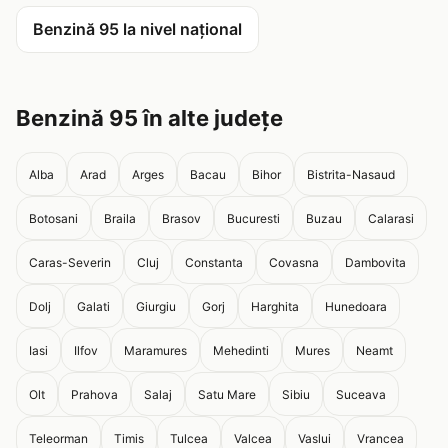
Benzină 95 la nivel național
Benzină 95 în alte județe
Alba
Arad
Arges
Bacau
Bihor
Bistrita-Nasaud
Botosani
Braila
Brasov
Bucuresti
Buzau
Calarasi
Caras-Severin
Cluj
Constanta
Covasna
Dambovita
Dolj
Galati
Giurgiu
Gorj
Harghita
Hunedoara
Iasi
Ilfov
Maramures
Mehedinti
Mures
Neamt
Olt
Prahova
Salaj
Satu Mare
Sibiu
Suceava
Teleorman
Timis
Tulcea
Valcea
Vaslui
Vrancea