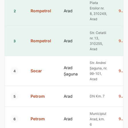
Piata
Eroilor nr.
Rompetrol
Arad
9.47
2
8, 310249,
Arad
Str. Cetatii
nr. 13,
Rompetrol
Arad
9.47
3
310255,
Arad
Str. Andrei
Arad
Șaguna, nr.
Socar
9.48
4
Șaguna
99-101,
Arad
Petrom
Arad
DN Km. 7
9.51
5
Municipiul
Petrom
Arad
9.51
6
Arad, km.
6