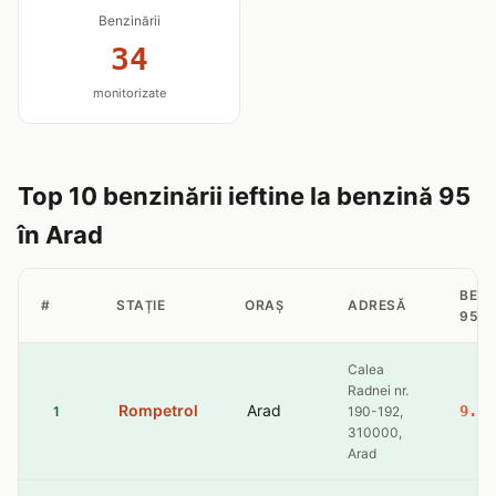
Benzinării
34
monitorizate
Top 10 benzinării ieftine la benzină 95
în Arad
BENZ
#
STAȚIE
ORAȘ
ADRESĂ
95
Calea
Radnei nr.
Rompetrol
Arad
9.41
1
190-192,
310000,
Arad