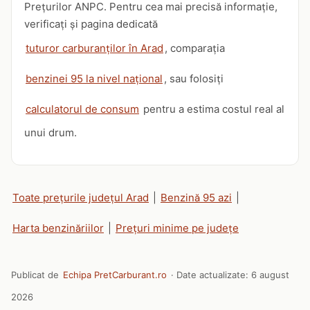
Prețurilor ANPC. Pentru cea mai precisă informație,
verificați și pagina dedicată
tuturor carburanților în Arad
, comparația
benzinei 95 la nivel național
, sau folosiți
calculatorul de consum
pentru a estima costul real al
unui drum.
Toate prețurile județul Arad
|
Benzină 95 azi
|
Harta benzinăriilor
|
Prețuri minime pe județe
Publicat de
Echipa PretCarburant.ro
· Date actualizate:
6 august
2026