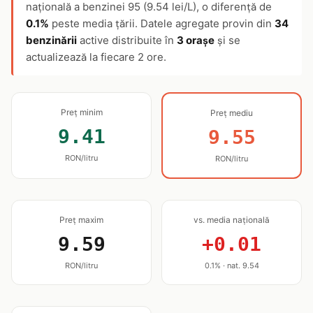
națională a benzinei 95 (9.54 lei/L), o diferență de
0.1%
peste media țării. Datele agregate provin din
34
benzinării
active distribuite în
3 orașe
și se
actualizează la fiecare 2 ore.
Preț minim
Preț mediu
9.41
9.55
RON/litru
RON/litru
Preț maxim
vs. media națională
9.59
+0.01
RON/litru
0.1% · nat. 9.54