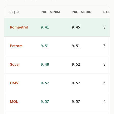
REȚEA
PREȚ MINIM
PREȚ MEDIU
STAȚII
Rompetrol
3
9.41
9.45
Petrom
7
9.51
9.51
Socar
3
9.48
9.52
OMV
5
9.57
9.57
MOL
4
9.57
9.57