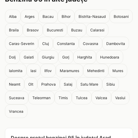
Alba
Arges
Bacau
Bihor
Bistrita-Nasaud
Botosani
Braila
Brasov
Bucuresti
Buzau
Calarasi
Caras-Severin
Cluj
Constanta
Covasna
Dambovita
Dolj
Galati
Giurgiu
Gorj
Harghita
Hunedoara
Ialomita
Iasi
Ilfov
Maramures
Mehedinti
Mures
Neamt
Olt
Prahova
Salaj
Satu Mare
Sibiu
Suceava
Teleorman
Timis
Tulcea
Valcea
Vaslui
Vrancea
Despre prețul benzinei 95 în județul Arad