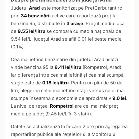
Județul
Arad
este monitorizat pe PretCarburant.ro
prin
34 benzinării
active care raportează preț la
benzină 95, distribuite în
3 orașe
. Prețul mediu local
de
9.55 lei/litru
se compară cu media națională de
9.54 lei/L: județul Arad se află 0.01 lei peste medie
(0.1%).
Cea mai ieftină benzinărie din județul Arad astăzi
vinde benzină 95 la
9.41 lei/litru
(Rompetrol, Arad),
iar diferența între cea mai ieftină și cea mai scumpă
stație este de
0.18 lei/litru
. Pentru un plin de 50 de
litri, alegerea celei mai ieftine stații versus celei mai
scumpe înseamnă o economie de aproximativ
9.0 lei
.
La nivel de rețea,
Rompetrol
are cel mai mic preț
mediu pe județ (9.45 lei/L în 3 stații).
Datele se actualizează la fiecare 2 ore prin agregarea
raportărilor publice ale rețelelor și a Monitorului