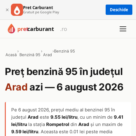
Pret Carburant
×
Deschide
Gratuit pe Google Play
›
›
›
Benzină 95
Acasă
Benzină 95
Arad
Preț benzină 95 în județul
Arad
azi — 6 august 2026
Pe
6 august 2026
, prețul mediu al benzinei 95 în
județul
Arad
este
9.55 lei/litru
, cu un minim de
9.41
lei/litru
la stația
Rompetrol
din
Arad
și un maxim de
9.59 lei/litru
. Aceasta este 0.01 lei peste media