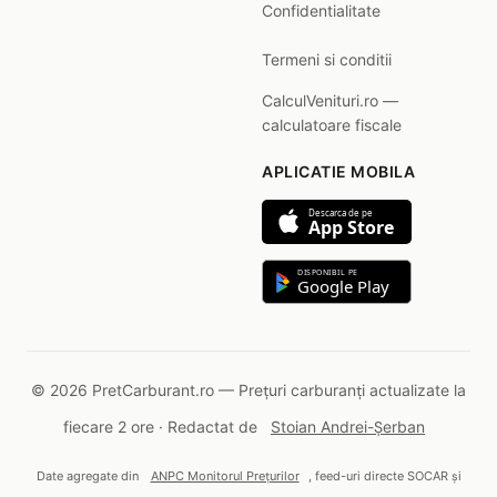
Confidentialitate
Termeni si conditii
CalculVenituri.ro —
calculatoare fiscale
APLICATIE MOBILA
Descarca de pe
App Store
DISPONIBIL PE
Google Play
© 2026 PretCarburant.ro — Prețuri carburanți actualizate la
fiecare 2 ore · Redactat de
Stoian Andrei-Șerban
Date agregate din
ANPC Monitorul Prețurilor
, feed-uri directe SOCAR și