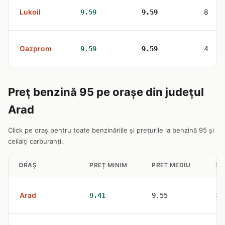
Lukoil
8
9.59
9.59
Gazprom
4
9.59
9.59
Preț benzină 95 pe orașe din județul
Arad
Click pe oraș pentru toate benzinăriile și prețurile la benzină 95 și
ceilalți carburanți.
ORAȘ
PREȚ MINIM
PREȚ MEDIU
ST
Arad
32
9.41
9.55