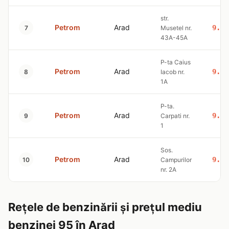
str.
Petrom
Arad
9.51
7
Musetel nr.
43A-45A
P-ta Caius
Petrom
Arad
9.51
8
Iacob nr.
1A
P-ta.
Petrom
Arad
9.51
9
Carpati nr.
1
Sos.
Petrom
Arad
9.51
10
Campurilor
nr. 2A
Rețele de benzinării și prețul mediu
benzinei 95 în Arad