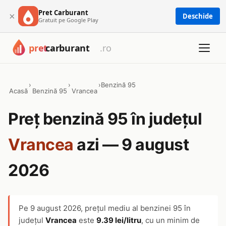
Pret Carburant
×
Deschide
Gratuit pe Google Play
›
›
›
Benzină 95
Acasă
Benzină 95
Vrancea
Preț benzină 95 în județul
Vrancea
azi — 9 august
2026
Pe
9 august 2026
, prețul mediu al benzinei 95 în
județul
Vrancea
este
9.39 lei/litru
, cu un minim de