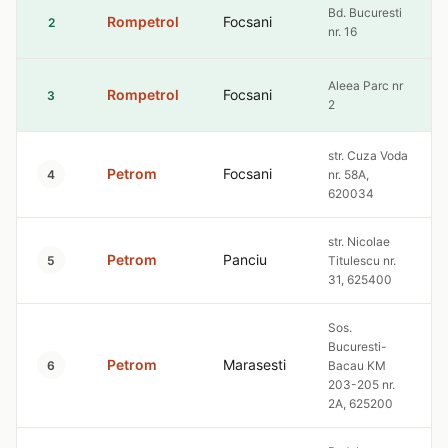
Bd. Bucuresti
Rompetrol
Focsani
2
nr. 16
Aleea Parc nr
Rompetrol
Focsani
3
2
str. Cuza Voda
Petrom
Focsani
4
nr. 58A,
620034
str. Nicolae
Petrom
Panciu
5
Titulescu nr.
31, 625400
Sos.
Bucuresti-
Petrom
Marasesti
6
Bacau KM
203-205 nr.
2A, 625200