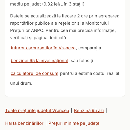
mediu pe județ (9.32 lei/L în 3 stații).
Datele se actualizează la fiecare 2 ore prin agregarea
raportărilor publice ale rețelelor și a Monitorului
Prețurilor ANPC. Pentru cea mai precisă informație,
verificați și pagina dedicată
tuturor carburanților în Vrancea
, comparația
benzinei 95 la nivel național
, sau folosiți
calculatorul de consum
pentru a estima costul real al
unui drum.
Toate prețurile județul Vrancea
|
Benzină 95 azi
|
Harta benzinăriilor
|
Prețuri minime pe județe