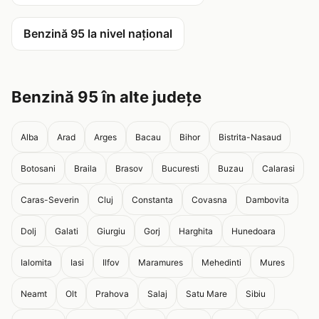
Benzină 95 la nivel național
Benzină 95 în alte județe
Alba
Arad
Arges
Bacau
Bihor
Bistrita-Nasaud
Botosani
Braila
Brasov
Bucuresti
Buzau
Calarasi
Caras-Severin
Cluj
Constanta
Covasna
Dambovita
Dolj
Galati
Giurgiu
Gorj
Harghita
Hunedoara
Ialomita
Iasi
Ilfov
Maramures
Mehedinti
Mures
Neamt
Olt
Prahova
Salaj
Satu Mare
Sibiu