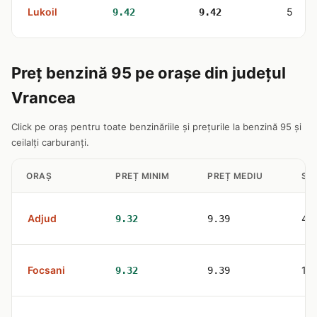
Lukoil
5
9.42
9.42
Preț benzină 95 pe orașe din județul
Vrancea
Click pe oraș pentru toate benzinăriile și prețurile la benzină 95 și
ceilalți carburanți.
ORAȘ
PREȚ MINIM
PREȚ MEDIU
STA
Adjud
4
9.32
9.39
Focsani
10
9.32
9.39