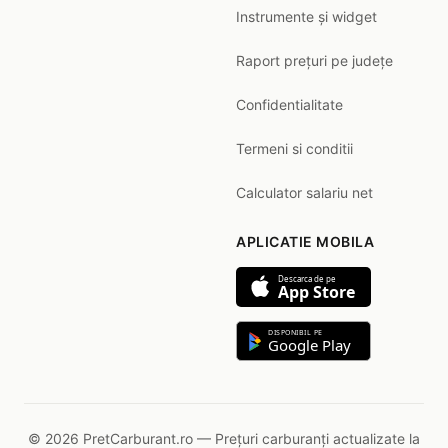
Instrumente și widget
Raport prețuri pe județe
Confidentialitate
Termeni si conditii
Calculator salariu net
APLICATIE MOBILA
Descarca de pe
App Store
DISPONIBIL PE
Google Play
© 2026 PretCarburant.ro — Prețuri carburanți actualizate la