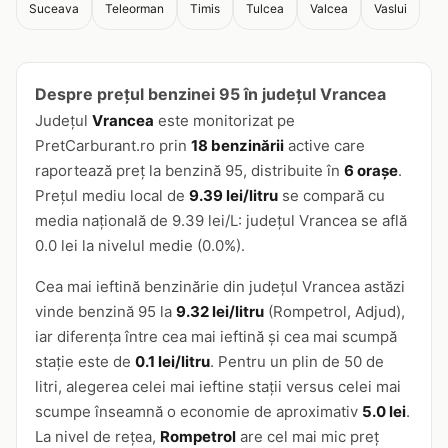
Suceava
Teleorman
Timis
Tulcea
Valcea
Vaslui
Despre prețul benzinei 95 în județul Vrancea
Județul
Vrancea
este monitorizat pe
PretCarburant.ro prin
18 benzinării
active care
raportează preț la benzină 95, distribuite în
6 orașe
.
Prețul mediu local de
9.39 lei/litru
se compară cu
media națională de 9.39 lei/L: județul Vrancea se află
0.0 lei la nivelul medie (0.0%).
Cea mai ieftină benzinărie din județul Vrancea astăzi
vinde benzină 95 la
9.32 lei/litru
(Rompetrol, Adjud),
iar diferența între cea mai ieftină și cea mai scumpă
stație este de
0.1 lei/litru
. Pentru un plin de 50 de
litri, alegerea celei mai ieftine stații versus celei mai
scumpe înseamnă o economie de aproximativ
5.0 lei
.
La nivel de rețea,
Rompetrol
are cel mai mic preț