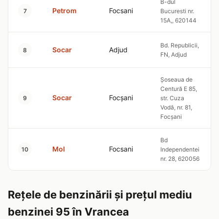
B-dul
Petrom
Focsani
7
Bucuresti nr.
15A,, 620144
Bd. Republicii,
Socar
Adjud
8
FN, Adjud
Şoseaua de
Centură E 85,
Socar
Focşani
9
str. Cuza
Vodă, nr. 81,
Focşani
Bd
Mol
Focsani
10
Independentei
nr. 28, 620056
Rețele de benzinării și prețul mediu
benzinei 95 în Vrancea