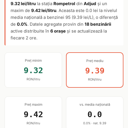
9.32 lei/litru
la stația
Rompetrol
din
Adjud
și un
maxim de
9.42 lei/litru
. Aceasta este 0.0 lei la nivelul
media națională a benzinei 95 (9.39 lei/L), o diferență
de
0.0%
. Datele agregate provin din
18 benzinării
active distribuite în
6 orașe
și se actualizează la
fiecare 2 ore.
Preț minim
Preț mediu
9.32
9.39
RON/litru
RON/litru
Preț maxim
vs. media națională
9.42
0.0
RON/litru
0.0% · nat. 9.39