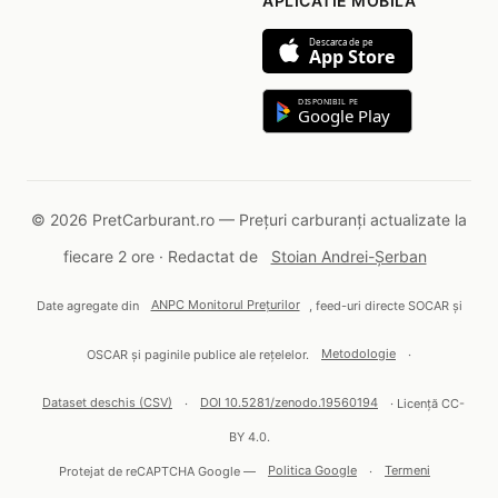
APLICATIE MOBILA
Descarca de pe
App Store
DISPONIBIL PE
Google Play
© 2026 PretCarburant.ro — Prețuri carburanți actualizate la
fiecare 2 ore · Redactat de
Stoian Andrei-Șerban
Date agregate din
ANPC Monitorul Prețurilor
, feed-uri directe SOCAR și
OSCAR și paginile publice ale rețelelor.
Metodologie
·
Dataset deschis (CSV)
·
DOI 10.5281/zenodo.19560194
· Licență CC-
BY 4.0.
Protejat de reCAPTCHA Google —
Politica Google
·
Termeni