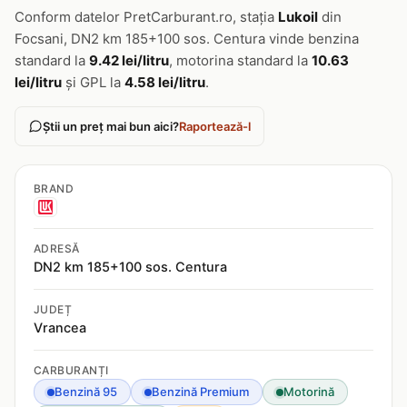
Conform datelor PretCarburant.ro, stația
Lukoil
din
Focsani, DN2 km 185+100 sos. Centura vinde benzina
standard la
9.42 lei/litru
, motorina standard la
10.63
lei/litru
și GPL la
4.58 lei/litru
.
Știi un preț mai bun aici?
Raportează-l
BRAND
ADRESĂ
DN2 km 185+100 sos. Centura
JUDEȚ
Vrancea
CARBURANȚI
Benzină 95
Benzină Premium
Motorină