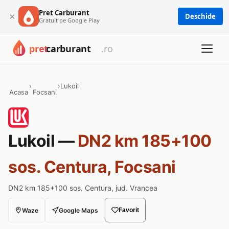
Pret Carburant
×
Deschide
Gratuit pe Google Play
›
›
Lukoil
Acasa
Focsani
Lukoil —
DN2 km 185+100
sos. Centura, Focsani
DN2 km 185+100 sos. Centura, jud. Vrancea
Waze
Google Maps
Favorit