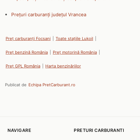
Prețuri carburanți județul Vrancea
Preț carburanți Focsani
|
Toate stațiile Lukoil
|
Preț benzină România
|
Preț motorină România
|
Preț GPL România
|
Harta benzinăriilor
Publicat de
Echipa PretCarburant.ro
NAVIGARE
PRETURI CARBURANTI