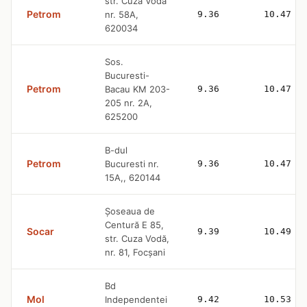
str. Cuza Voda
Petrom
nr. 58A,
9.36
10.47
620034
Sos.
Bucuresti-
Petrom
Bacau KM 203-
9.36
10.47
205 nr. 2A,
625200
B-dul
Petrom
Bucuresti nr.
9.36
10.47
15A,, 620144
Şoseaua de
Centură E 85,
Socar
9.39
10.49
str. Cuza Vodă,
nr. 81, Focşani
Bd
Mol
Independentei
9.42
10.53