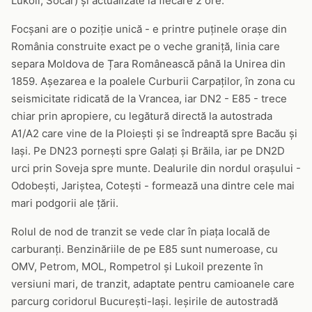
Lukoil, Socar) și actualizate la fiecare 2 ore.
Focșani are o poziție unică - e printre puținele orașe din
România construite exact pe o veche graniță, linia care
separa Moldova de Țara Românească până la Unirea din
1859. Așezarea e la poalele Curburii Carpaților, în zona cu
seismicitate ridicată de la Vrancea, iar DN2 - E85 - trece
chiar prin apropiere, cu legătură directă la autostrada
A1/A2 care vine de la Ploiești și se îndreaptă spre Bacău și
Iași. Pe DN23 pornești spre Galați și Brăila, iar pe DN2D
urci prin Soveja spre munte. Dealurile din nordul orașului -
Odobești, Jariștea, Cotești - formează una dintre cele mai
mari podgorii ale țării.
Rolul de nod de tranzit se vede clar în piața locală de
carburanți. Benzinăriile de pe E85 sunt numeroase, cu
OMV, Petrom, MOL, Rompetrol și Lukoil prezente în
versiuni mari, de tranzit, adaptate pentru camioanele care
parcurg coridorul București-Iași. Ieșirile de autostradă