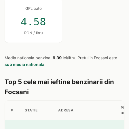
GPL auto
4.58
RON / litru
Media nationala benzina:
9.39
lei/litru. Pretul in Focsani este
sub media nationala
.
Top 5 cele mai ieftine benzinarii din
Focsani
PRE
#
STATIE
ADRESA
BEN