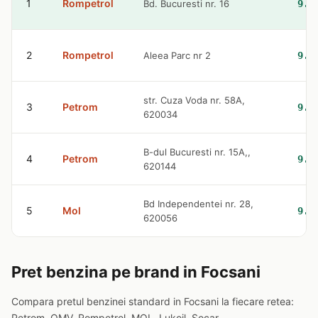
1
Rompetrol
Bd. Bucuresti nr. 16
9.3
2
Rompetrol
Aleea Parc nr 2
9.3
str. Cuza Voda nr. 58A,
3
Petrom
9.3
620034
B-dul Bucuresti nr. 15A,,
4
Petrom
9.3
620144
Bd Independentei nr. 28,
5
Mol
9.4
620056
Pret benzina pe brand in Focsani
Compara pretul benzinei standard in Focsani la fiecare retea:
Petrom, OMV, Rompetrol, MOL, Lukoil, Socar.