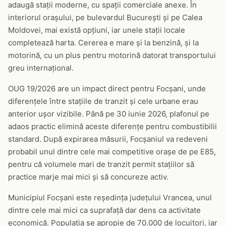
adaugă stații moderne, cu spații comerciale anexe. În
interiorul orașului, pe bulevardul București și pe Calea
Moldovei, mai există opțiuni, iar unele stații locale
completează harta. Cererea e mare și la benzină, și la
motorină, cu un plus pentru motorină datorat transportului
greu internațional.
OUG 19/2026 are un impact direct pentru Focșani, unde
diferențele între stațiile de tranzit și cele urbane erau
anterior ușor vizibile. Până pe 30 iunie 2026, plafonul pe
adaos practic elimină aceste diferențe pentru combustibilii
standard. După expirarea măsurii, Focșaniul va redeveni
probabil unul dintre cele mai competitive orașe de pe E85,
pentru că volumele mari de tranzit permit stațiilor să
practice marje mai mici și să concureze activ.
Municipiul Focșani este reședința județului Vrancea, unul
dintre cele mai mici ca suprafață dar dens ca activitate
economică. Populația se apropie de 70.000 de locuitori, iar