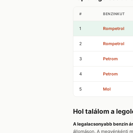
#
BENZINKUT
1
Rompetrol
2
Rompetrol
3
Petrom
4
Petrom
5
Mol
Hol találom a lego
A legalacsonyabb benzin á
állomáson. A megyénkénti 