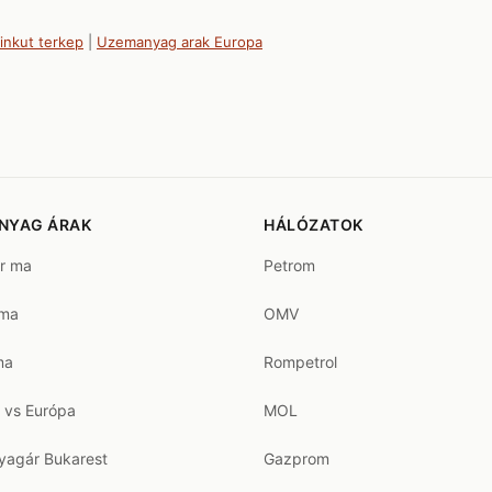
inkut terkep
|
Uzemanyag arak Europa
NYAG ÁRAK
HÁLÓZATOK
ár ma
Petrom
 ma
OMV
ma
Rompetrol
 vs Európa
MOL
agár Bukarest
Gazprom