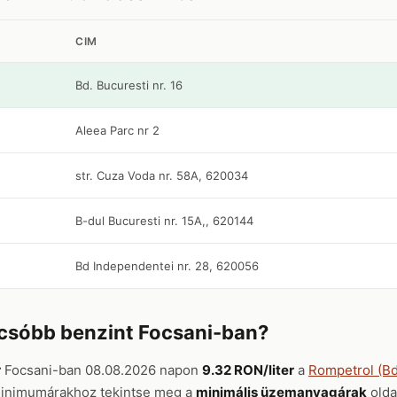
CIM
Bd. Bucuresti nr. 16
Aleea Parc nr 2
str. Cuza Voda nr. 58A, 620034
B-dul Bucuresti nr. 15A,, 620144
Bd Independentei nr. 28, 620056
lcsóbb benzint Focsani-ban?
r
Focsani-ban 08.08.2026 napon
9.32 RON/liter
a
Rompetrol (Bd.
minimumárakhoz tekintse meg a
minimális üzemanyagárak
oldal