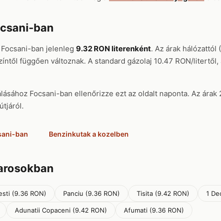
ocsani-ban
 Focsani-ban jelenleg
9.32 RON literenként
. Az árak hálózattó
zíntől függően változnak. A standard gázolaj 10.47 RON/litertől,
ásához Focsani-ban ellenőrizze ezt az oldalt naponta. Az árak 
tjáról.
sani-ban
Benzinkutak a kozelben
varosokban
sti (9.36 RON)
Panciu (9.36 RON)
Tisita (9.42 RON)
1 De
Adunatii Copaceni (9.42 RON)
Afumati (9.36 RON)