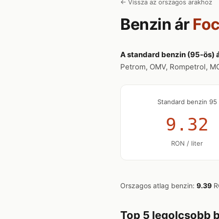
← Vissza az orszagos arakhoz
Benzin ár
Foc
A standard benzin (95-ös) 
Petrom, OMV, Rompetrol, MOL,
Standard benzin 95
9.32
RON / liter
Orszagos atlag benzin:
9.39
RO
Top 5 legolcsobb 