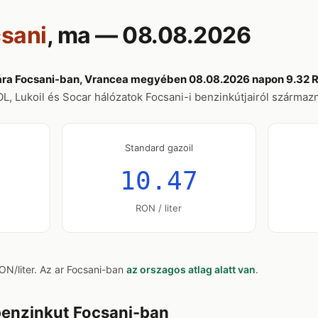
sani
, ma — 08.08.2026
ára Focsani-ban, Vrancea megyében 08.08.2026 napon 9.32 R
 Lukoil és Socar hálózatok Focsani-i benzinkútjairól származna
Standard gazoil
10.47
RON / liter
N/liter. Az ar Focsani-ban
az orszagos atlag alatt van
.
benzinkut Focsani-ban