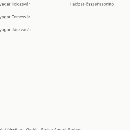
agár Kolozsvár
Hálózat-összehasonlító
agár Temesvár
agár Jászvásár
t frissítve · Kiadó:
Stoian Andrei-Șerban