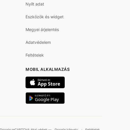
Nyílt adat
Eszközök és widget
Megyei árjelentés
Adatvédelem
Feltételek
MOBIL ALKALMAZÁS
Elérhető itt:
App Store
ELÉRHETŐ ITT:
Google Play
Google reCAPTCHA által védett —
Google irányelv
·
Feltételek