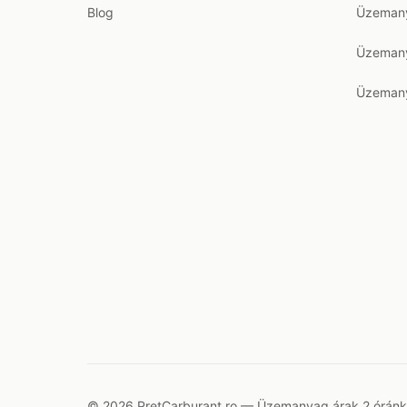
Blog
Üzemany
Üzemany
Üzemany
© 2026 PretCarburant.ro — Üzemanyag árak 2 óránkén