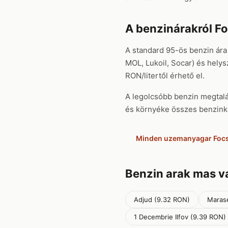
A benzinárakról F
A standard 95-ös benzin ára
MOL, Lukoil, Socar) és helys
RON/litertől érhető el.
A legolcsóbb benzin megtalál
és környéke összes benzinkú
Minden uzemanyagar Foc
Benzin arak mas 
Adjud (9.32 RON)
Marase
1 Decembrie Ilfov (9.39 RON)