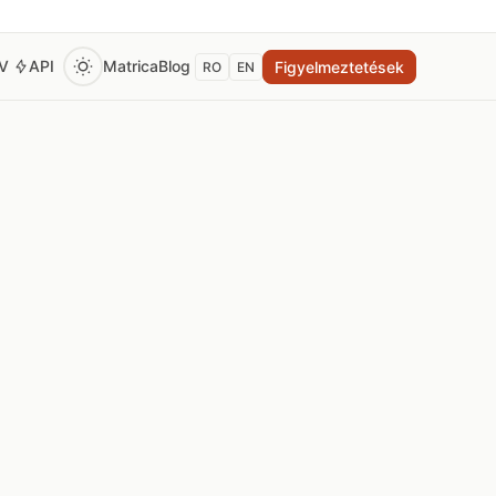
EV
API
Matrica
Blog
Figyelmeztetések
RO
EN