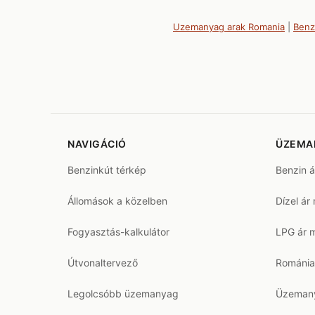
Uzemanyag arak Romania
|
Benz
NAVIGÁCIÓ
ÜZEMA
Benzinkút térkép
Benzin 
Állomások a közelben
Dízel ár
Fogyasztás-kalkulátor
LPG ár 
Útvonaltervező
Románia
Legolcsóbb üzemanyag
Üzemany