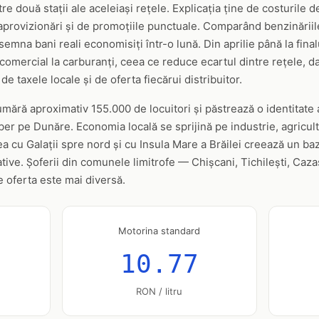
ntre două stații ale aceleiași rețele. Explicația ține de costurile 
aprovizionări și de promoțiile punctuale. Comparând benzinăriile
semna bani reali economisiți într-o lună. Din aprilie până la fina
omercial la carburanți, ceea ce reduce ecartul dintre rețele, d
 de taxele locale și de oferta fiecărui distribuitor.
mără aproximativ 155.000 de locuitori și păstrează o identitate 
ber pe Dunăre. Economia locală se sprijină pe industrie, agricult
tea cu Galații spre nord și cu Insula Mare a Brăilei creează un b
tive. Șoferii din comunele limitrofe — Chișcani, Tichilești, Caz
de oferta este mai diversă.
Motorina standard
10.77
RON / litru