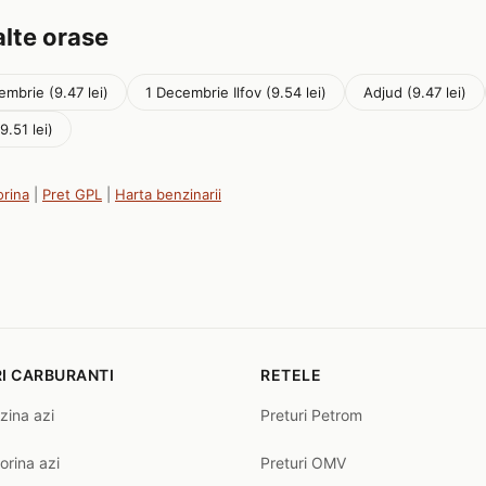
alte orase
embrie (9.47 lei)
1 Decembrie Ilfov (9.54 lei)
Adjud (9.47 lei)
9.51 lei)
orina
|
Pret GPL
|
Harta benzinarii
I CARBURANTI
RETELE
zina azi
Preturi Petrom
orina azi
Preturi OMV