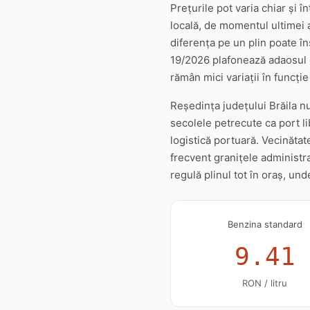
Prețurile pot varia chiar și î
locală, de momentul ultimei 
diferența pe un plin poate în
19/2026 plafonează adaosul c
rămân mici variații în funcție
Reședința județului Brăila nu
secolele petrecute ca port li
logistică portuară. Vecinăta
frecvent granițele administra
regulă plinul tot în oraș, un
Benzina standard
9.41
RON / litru