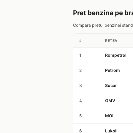
Pret benzina pe bra
Compara pretul benzinei standa
#
RETEA
1
Rompetrol
2
Petrom
3
Socar
4
OMV
5
MOL
6
Lukoil