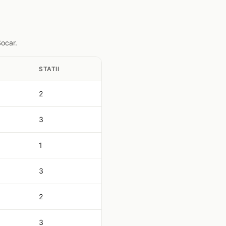
Socar.
STATII
2
3
1
3
2
3