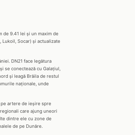
m de 9.41 lei și un maxim de
 Lukoil, Socar) și actualizate
âniei. DN21 face legătura
și se conectează cu Galațiul,
ord și leagă Brăila de restul
rumurile naționale, unde
 pe artere de ieșire spre
i regionali care ajung uneori
lte dintre ele cu zone de
inalele de pe Dunăre.