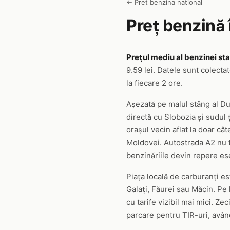
← Pret benzina national
Preț benzină 
Prețul mediu al benzinei sta
9.59 lei. Datele sunt colecta
la fiecare 2 ore.
Așezată pe malul stâng al Du
directă cu Slobozia și sudul
orașul vecin aflat la doar c
Moldovei. Autostrada A2 nu t
benzinăriile devin repere es
Piața locală de carburanți es
Galați, Făurei sau Măcin. Pe l
cu tarife vizibil mai mici. Z
parcare pentru TIR-uri, având