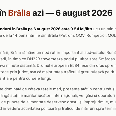
în
Brăila
azi — 6 august 2026
ndard în Brăila pe 6 august 2026 este 9.54 lei/litru
, cu un mini
te de la 14 benzinăriile din Brăila (Petrom, OMV, Rompetrol, MOL,
nării, Brăila rămâne un nod rutier important al sud-estului Rom
 țării, în timp ce DN22B traversează podul plutitor spre Smârdan 
âteva minute distanță. Drumul european E584 iese din oraș spre n
rece prin județ, așa că majoritatea traficului greu rulează pe d
ențiale pentru cursele lungi.
te dominată de câteva rețele mari, prezente atât în centru cât și
ângă stațiile marilor jucători internaționali, vei găsi și operator
eci de puncte de alimentare deservesc orașul și împrejurimile, mu
 în vedere activitatea portuară și traficul de mărfuri spre term