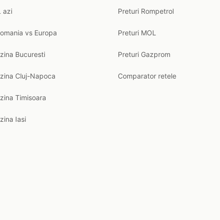
 azi
Preturi Rompetrol
Romania vs Europa
Preturi MOL
zina Bucuresti
Preturi Gazprom
nzina Cluj-Napoca
Comparator retele
zina Timisoara
zina Iasi