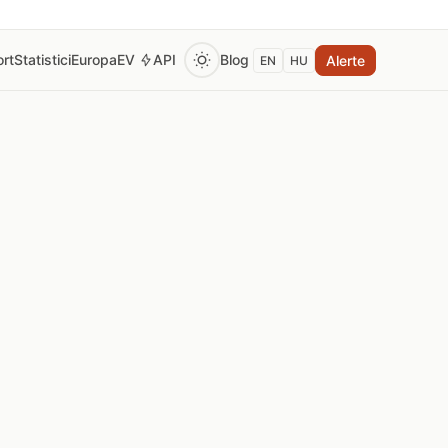
rt
Statistici
Europa
EV
API
Blog
Alerte
EN
HU