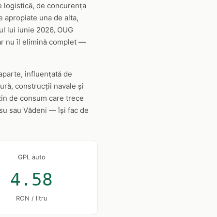
de logistică, de concurența
 apropiate una de alta,
lul lui iunie 2026, OUG
ar nu îl elimină complet —
aparte, influențată de
ură, construcții navale și
azin de consum care trece
asu sau Vădeni — își fac de
GPL auto
4.58
RON / litru