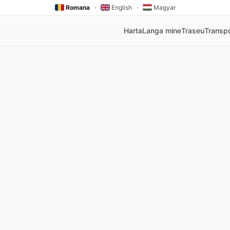
Romana
·
English
·
Magyar
Harta
Langa mine
Traseu
Transpo