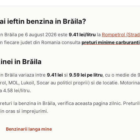
 ieftin benzina in Brăila?
in Brăila pe 6 august 2026 este
9.41 lei/litru
la
Rompetrol (Strad
in fiecare judet din Romania consulta
preturi minime carburanti
nei in Brăila
n Brăila variaza intre
9.41 lei
si
9.59 lei pe litru
, cu o medie de 9
, MOL, Lukoil, Socar au politici proprii) si de locatie. Motorin
a 4.58 lei/litru.
eturi la benzina in Brăila, verifica aceasta pagina zilnic. Preturil
in oras si imprejurimi.
Benzinarii langa mine