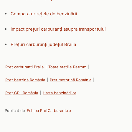
Comparator rețele de benzinării
Impact prețuri carburanți asupra transportului
Prețuri carburanți județul Braila
Preț carburanți Braila
|
Toate stațiile Petrom
|
Preț benzină România
|
Preț motorină România
|
Preț GPL România
|
Harta benzinăriilor
Publicat de
Echipa PretCarburant.ro