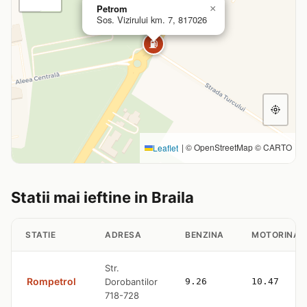
Petrom
×
Sos. Vizirului km. 7, 817026
⛽
|
© OpenStreetMap © CARTO
Leaflet
Statii mai ieftine in Braila
STATIE
ADRESA
BENZINA
MOTORINA
Str.
Rompetrol
Dorobantilor
9.26
10.47
718-728