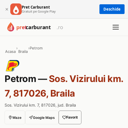
Pret Carburant
×
Deschide
Gratuit pe Google Play
›
›
Petrom
Acasa
Braila
Petrom —
Sos. Vizirului km.
7, 817026, Braila
Sos. Vizirului km. 7, 817026, jud. Braila
Waze
Google Maps
Favorit