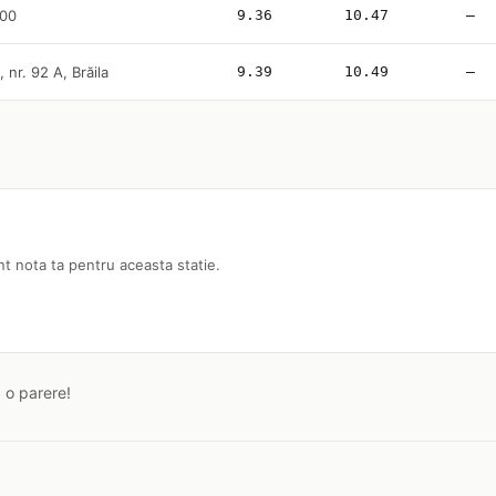
200
9.36
10.47
—
 nr. 92 A, Brăila
9.39
10.49
—
nt nota ta pentru aceasta statie.
a o parere!