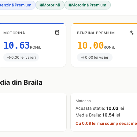
Benzină Premium
Motorină
Motorină Premium
MOTORINĂ
BENZINĂ PREMIUM
10.63
10.00
RON/L
RON/L
0.00 lei vs ieri
0.00 lei vs ieri
ia din Braila
Motorina
Aceasta statie:
10.63
lei
Media Braila:
10.54
lei
Cu 0.09 lei mai scump decat me