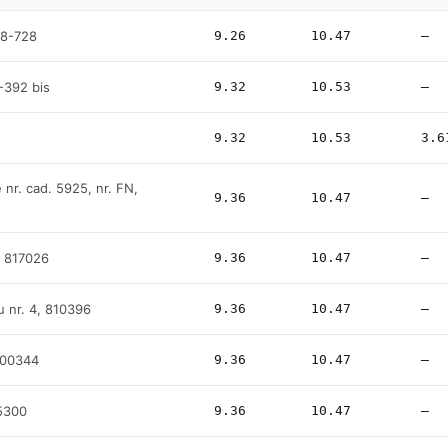
18-728
9.26
10.47
—
8-392 bis
9.32
10.53
—
9.32
10.53
3.6
e nr. cad. 5925, nr. FN,
9.36
10.47
—
7, 817026
9.36
10.47
—
u nr. 4, 810396
9.36
10.47
—
 800344
9.36
10.47
—
25300
9.36
10.47
—