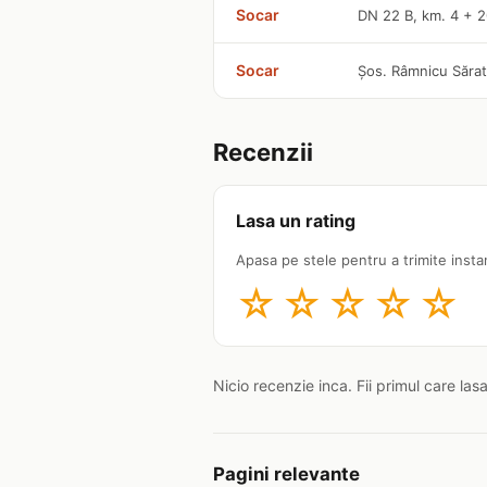
Socar
DN 22 B, km. 4 + 
Socar
Șos. Râmnicu Sărat,
Recenzii
Lasa un rating
Apasa pe stele pentru a trimite insta
☆
☆
☆
☆
☆
Nicio recenzie inca. Fii primul care las
Pagini relevante