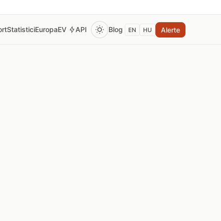
rt
Statistici
Europa
EV
API
Blog
Alerte
EN
HU