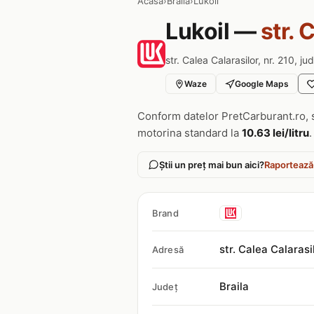
Acasa
›
Braila
›
Lukoil
Lukoil —
str. 
str. Calea Calarasilor, nr. 210, jud
Waze
Google Maps
Conform datelor PretCarburant.ro, 
motorina standard la
10.63 lei/litru
.
Știi un preț mai bun aici?
Raportează
Brand
str. Calea Calarasil
Adresă
Braila
Județ