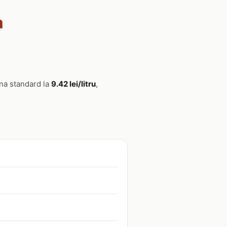
a
ina standard la
9.42 lei/litru
,