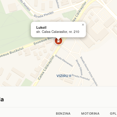
×
Lukoil
str. Calea Calarasilor, nr. 210
⛽
la
BENZINA
MOTORINA
GPL