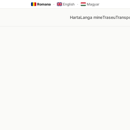
Romana
·
English
·
Magyar
Harta
Langa mine
Traseu
Transpo