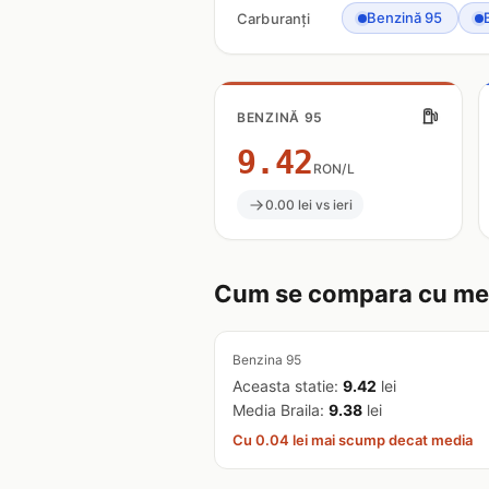
Benzină 95
Carburanți
BENZINĂ 95
9.42
RON/L
0.00 lei vs ieri
Cum se compara cu med
Benzina 95
Aceasta statie:
9.42
lei
Media Braila:
9.38
lei
Cu 0.04 lei mai scump decat media