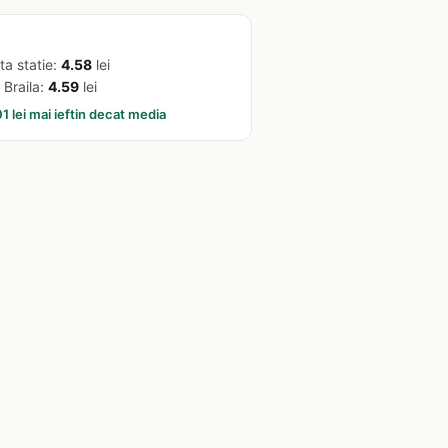
ta statie:
4.58
lei
 Braila:
4.59
lei
1 lei mai ieftin decat media