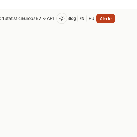
rt
Statistici
Europa
EV
API
Blog
Alerte
EN
HU