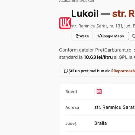
Acasa
›
Braila
›
Lukoil
Lukoil —
str. 
str. Ramnicu Sarat, nr. 131, jud. B
Waze
Google Maps
Conform datelor PretCarburant.ro, 
standard la
10.63 lei/litru
și GPL la
Știi un preț mai bun aici?
Raportează
Brand
str. Ramnicu Sarat,
Adresă
Braila
Județ