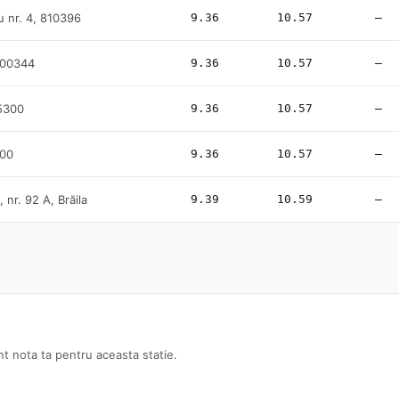
u nr. 4, 810396
9.36
10.57
—
 800344
9.36
10.57
—
25300
9.36
10.57
—
200
9.36
10.57
—
 nr. 92 A, Brăila
9.39
10.59
—
nt nota ta pentru aceasta statie.