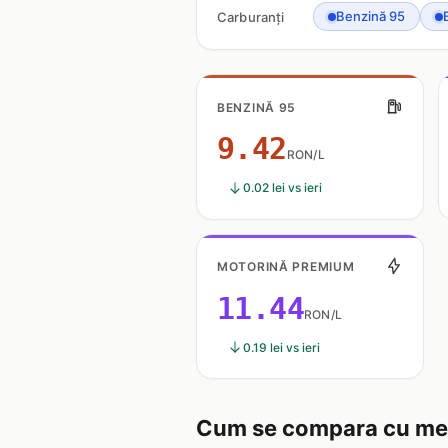
Benzină 95
Carburanți
BENZINĂ 95
9.42
RON/L
0.02 lei vs ieri
MOTORINĂ PREMIUM
11.44
RON/L
0.19 lei vs ieri
Cum se compara cu med