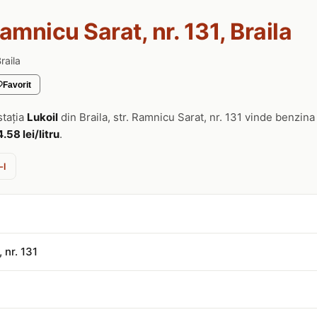
Ramnicu Sarat, nr. 131, Braila
raila
Favorit
stația
Lukoil
din Braila, str. Ramnicu Sarat, nr. 131 vinde benzin
4.58 lei/litru
.
-l
 nr. 131