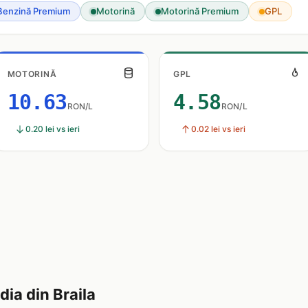
Benzină Premium
Motorină
Motorină Premium
GPL
MOTORINĂ
GPL
10.63
4.58
RON/L
RON/L
0.20 lei vs ieri
0.02 lei vs ieri
ia din Braila