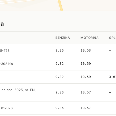
la
BENZINA
MOTORINA
GPL
18-728
9.26
10.53
—
8-392 bis
9.32
10.59
—
9.32
10.59
3.6
e nr. cad. 5925, nr. FN,
9.36
10.57
—
7, 817026
9.36
10.57
—