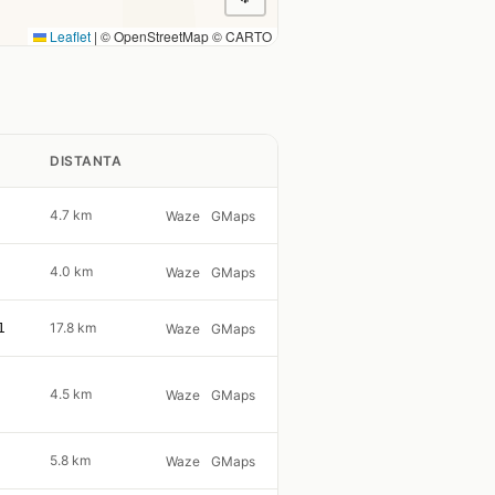
Leaflet
|
© OpenStreetMap © CARTO
DISTANTA
4.7 km
Waze
GMaps
4.0 km
Waze
GMaps
1
17.8 km
Waze
GMaps
4.5 km
Waze
GMaps
5.8 km
Waze
GMaps