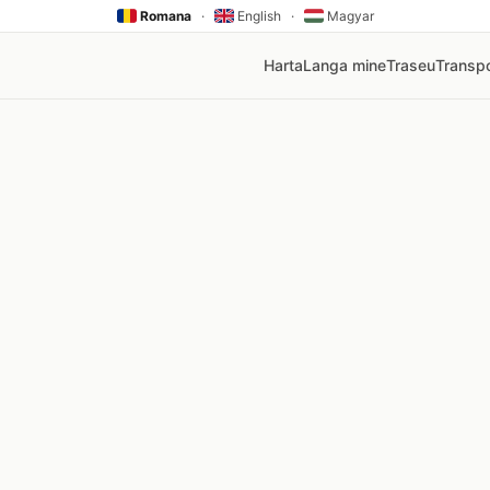
Romana
·
English
·
Magyar
Harta
Langa mine
Traseu
Transpo