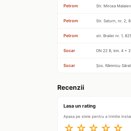
Petrom
Str. Mircea Malaier
Petrom
Str. Saturn, nr. 2,
Petrom
str. Brailei nr. 1, 8
Socar
DN 22 B, km. 4 + 
Socar
Șos. Râmnicu Sărat,
Recenzii
Lasa un rating
Apasa pe stele pentru a trimite insta
☆
☆
☆
☆
☆