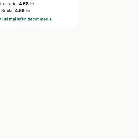
ta statie:
4.58
lei
 Braila:
4.59
lei
1 lei mai ieftin decat media