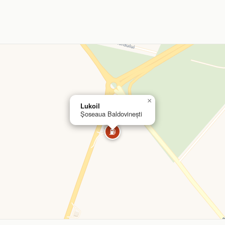
×
Lukoil
Șoseaua Baldovinești
⛽