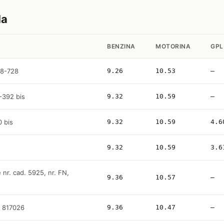
la
BENZINA
MOTORINA
GPL
18-728
9.26
10.53
—
8-392 bis
9.32
10.59
—
 bis
9.32
10.59
4.6
9.32
10.59
3.6
e nr. cad. 5925, nr. FN,
9.36
10.57
—
7, 817026
9.36
10.47
—