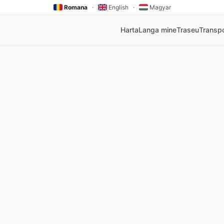
Romana
·
English
·
Magyar
Harta
Langa mine
Traseu
Transpo