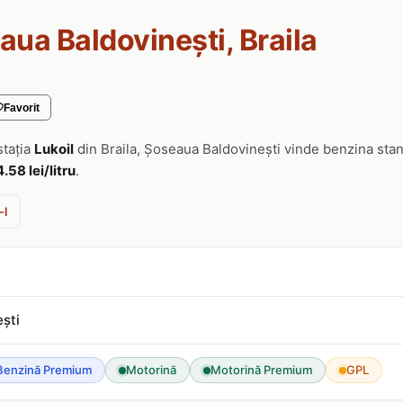
aua Baldovinești, Braila
Favorit
stația
Lukoil
din Braila, Șoseaua Baldovinești vinde benzina sta
4.58 lei/litru
.
-l
ști
Benzină Premium
Motorină
Motorină Premium
GPL