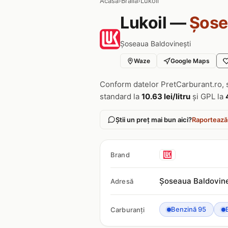
Acasa
›
Braila
›
Lukoil
Lukoil —
Șose
Șoseaua Baldovinești
Waze
Google Maps
Conform datelor PretCarburant.ro, 
standard la
10.63 lei/litru
și GPL la
Știi un preț mai bun aici?
Raportează
Brand
Șoseaua Baldovine
Adresă
Benzină 95
Carburanți