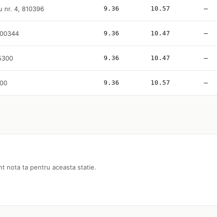
u nr. 4, 810396
9.36
10.57
—
 800344
9.36
10.47
—
25300
9.36
10.47
—
200
9.36
10.57
—
nt nota ta pentru aceasta statie.