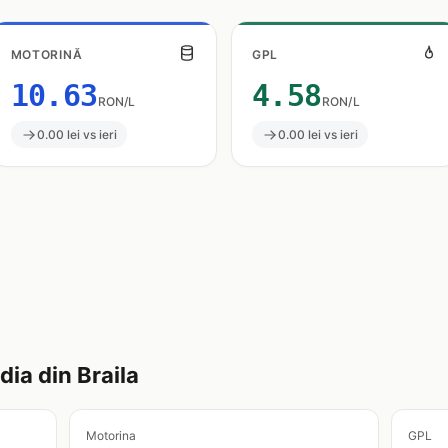
MOTORINĂ
GPL
10.63
4.58
RON/L
RON/L
0.00 lei vs ieri
0.00 lei vs ieri
ia din Braila
Motorina
GPL