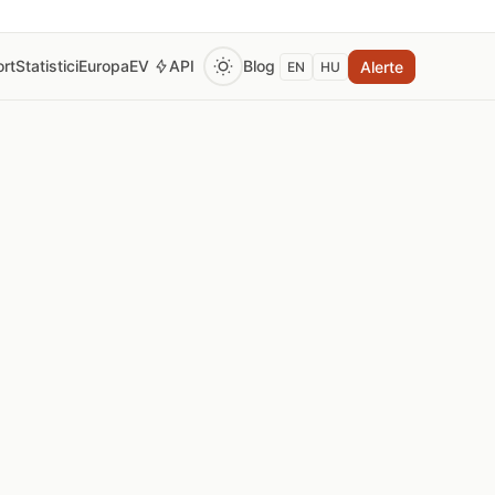
rt
Statistici
Europa
EV
API
Blog
Alerte
EN
HU