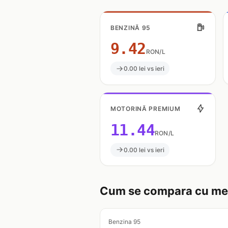
BENZINĂ 95
9.42
RON/L
0.00 lei vs ieri
MOTORINĂ PREMIUM
11.44
RON/L
0.00 lei vs ieri
Cum se compara cu med
Benzina 95