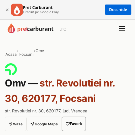
Pret Carburant
×
Deschide
Gratuit pe Google Play
›
›
Omv
Acasa
Focsani
Omv —
str. Revolutiei nr.
30, 620177, Focsani
str. Revolutiei nr. 30, 620177, jud. Vrancea
Waze
Google Maps
Favorit