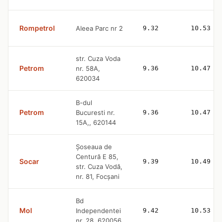
Rompetrol
Aleea Parc nr 2
9.32
10.53
str. Cuza Voda
Petrom
nr. 58A,
9.36
10.47
620034
B-dul
Petrom
Bucuresti nr.
9.36
10.47
15A,, 620144
Şoseaua de
Centură E 85,
Socar
9.39
10.49
str. Cuza Vodă,
nr. 81, Focşani
Bd
Mol
Independentei
9.42
10.53
nr. 28, 620056