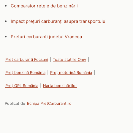
Comparator rețele de benzinării
Impact prețuri carburanți asupra transportului
Prețuri carburanți județul Vrancea
Preț carburanți Focsani
|
Toate stațiile Omv
|
Preț benzină România
|
Preț motorină România
|
Preț GPL România
|
Harta benzinăriilor
Publicat de
Echipa PretCarburant.ro