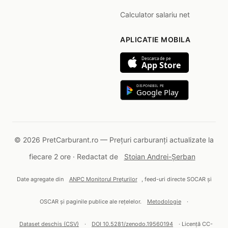
Calculator salariu net
APLICATIE MOBILA
Descarca de pe
App Store
DISPONIBIL PE
Google Play
© 2026 PretCarburant.ro — Prețuri carburanți actualizate la
fiecare 2 ore · Redactat de
Stoian Andrei-Șerban
Date agregate din
ANPC Monitorul Prețurilor
, feed-uri directe SOCAR și
OSCAR și paginile publice ale rețelelor.
Metodologie
·
Dataset deschis (CSV)
·
DOI 10.5281/zenodo.19560194
· Licență CC-