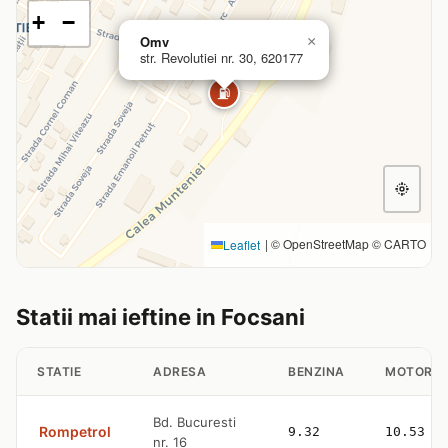
+
−
Omv
×
str. Revolutiei nr. 30, 620177
⛽
|
© OpenStreetMap © CARTO
Leaflet
Statii mai ieftine in Focsani
STATIE
ADRESA
BENZINA
MOTORIN
Bd. Bucuresti
Rompetrol
9.32
10.53
nr. 16