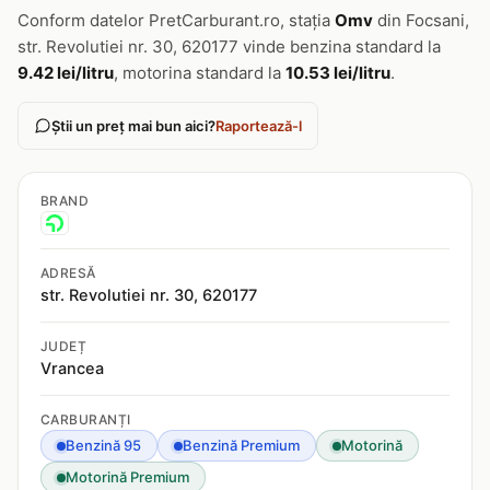
Conform datelor PretCarburant.ro, stația
Omv
din Focsani,
str. Revolutiei nr. 30, 620177 vinde benzina standard la
9.42 lei/litru
, motorina standard la
10.53 lei/litru
.
Știi un preț mai bun aici?
Raportează-l
BRAND
ADRESĂ
str. Revolutiei nr. 30, 620177
JUDEȚ
Vrancea
CARBURANȚI
Benzină 95
Benzină Premium
Motorină
Motorină Premium