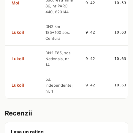
Mol
9.42
10.53
86, nr PARC
440, 620144
DN2 km
Lukoil
185+100 sos.
9.42
10.63
Centura
DN2 E85, sos.
Lukoil
Nationala, nr.
9.42
10.63
14
bd.
Lukoil
Independentei,
9.42
10.63
nr. 1
Recenzii
Lasa un rating