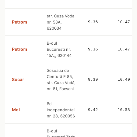
str. Cuza Voda
Petrom
nr. 58A,
9.36
10.47
620034
B-dul
Petrom
Bucuresti nr.
9.36
10.47
15A,, 620144
Şoseaua de
Centură E 85,
Socar
9.39
10.49
str. Cuza Vodă,
nr. 81, Focşani
Bd
Mol
Independentei
9.42
10.53
nr. 28, 620056
B-dul
Bucuresti Tarla