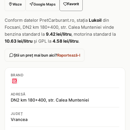
Waze
Google Maps
Favorit
Conform datelor PretCarburant.ro, stația
Lukoil
din
Focsani, DN2 km 180+400, str. Calea Munteniei vinde
benzina standard la
9.42 lei/litru
, motorina standard la
10.63 lei/litru
și GPL la
4.58 lei/litru
.
Știi un preț mai bun aici?
Raportează-l
BRAND
ADRESĂ
DN2 km 180+400, str. Calea Munteniei
JUDEȚ
Vrancea