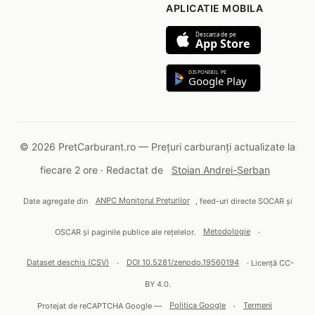
APLICATIE MOBILA
Descarca de pe
App Store
DISPONIBIL PE
Google Play
© 2026 PretCarburant.ro — Prețuri carburanți actualizate la
fiecare 2 ore · Redactat de
Stoian Andrei-Șerban
Date agregate din
ANPC Monitorul Prețurilor
, feed-uri directe SOCAR și
OSCAR și paginile publice ale rețelelor.
Metodologie
·
Dataset deschis (CSV)
·
DOI 10.5281/zenodo.19560194
· Licență CC-
BY 4.0.
Protejat de reCAPTCHA Google —
Politica Google
·
Termeni