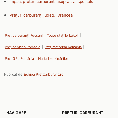
Impact prețuri carburanți asupra transportului
Prețuri carburanți județul Vrancea
Preț carburanți Focsani
|
Toate stațiile Lukoil
|
Preț benzină România
|
Preț motorină România
|
Preț GPL România
|
Harta benzinăriilor
Publicat de
Echipa PretCarburant.ro
NAVIGARE
PRETURI CARBURANTI