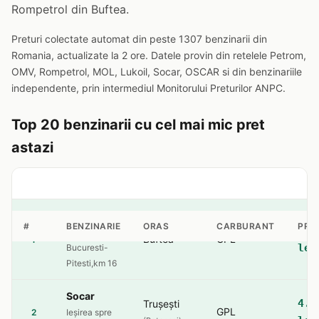
Rompetrol din Buftea.
Preturi colectate automat din peste 1307 benzinarii din
Romania, actualizate la 2 ore. Datele provin din retelele Petrom,
OMV, Rompetrol, MOL, Lukoil, Socar, OSCAR si din benzinariile
independente, prin intermediul Monitorului Preturilor ANPC.
Top 20 benzinarii cu cel mai mic pret
astazi
Rompetrol
#
BENZINARIE
ORAS
CARBURANT
PRE
4.2
sos.
Buftea
GPL
1
lei
Bucuresti-
Pitesti,km 16
Socar
4.5
Trușești
GPL
2
Ieșirea spre