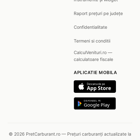
Raport prețuri pe județe
Confidentialitate
Termeni si conditii
CalculVenituri.ro —
calculatoare fiscale
APLICATIE MOBILA
Descarca de pe
App Store
DISPONIBIL PE
Google Play
© 2026 PretCarburant.ro — Prețuri carburanți actualizate la