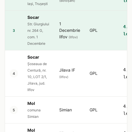
lei
(Botoșani)
Iași, Trușești
Socar
1
Str. Giurgiului
4.5
Decembrie
GPL
3
nr. 264 G,
lei
Ilfov
com. 1
(Ilfov)
Decembrie
Socar
Șoseaua de
4.5
Jilava IF
Centură, nr.
GPL
4
lei
10, LOT 2/1,
(Ilfov)
Jilava, jud.
Ilfov
Mol
4.5
Simian
GPL
5
comuna
lei
Simian
Mol