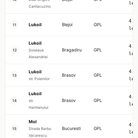
lei
Cantacuzino
4.5
Lukoil
Blejoi
GPL
11
lei
Lukoil
4.5
Bragadiru
GPL
12
Șoseaua
lei
Alexandriei
4.5
Lukoil
Brasov
GPL
13
lei
str. Poienilor
Lukoil
4.5
Brasov
GPL
14
str.
lei
Harmanului
Mol
4.5
Bucuresti
GPL
15
Strada Barbu
lei
Vacarescu