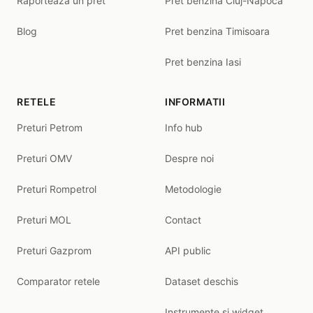
Raporteaza un pret
Pret benzina Cluj-Napoca
Blog
Pret benzina Timisoara
Pret benzina Iasi
RETELE
INFORMATII
Preturi Petrom
Info hub
Preturi OMV
Despre noi
Preturi Rompetrol
Metodologie
Preturi MOL
Contact
Preturi Gazprom
API public
Comparator retele
Dataset deschis
Instrumente și widget