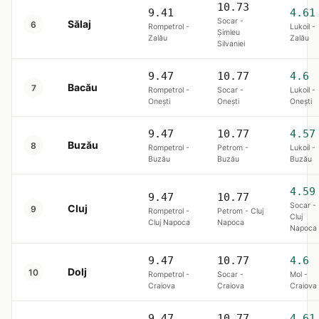
10.73
9.41
4.61
Socar -
Sălaj
6
Rompetrol -
Lukoil -
Șimleu
Zalău
Zalău
Silvaniei
9.47
10.77
4.6
Bacău
7
Rompetrol -
Socar -
Lukoil -
Onești
Onești
Onești
9.47
10.77
4.57
Buzău
8
Rompetrol -
Petrom -
Lukoil -
Buzău
Buzău
Buzău
4.59
9.47
10.77
Socar -
Cluj
9
Rompetrol -
Petrom - Cluj
Cluj
Cluj Napoca
Napoca
Napoca
9.47
10.77
4.6
Dolj
10
Rompetrol -
Socar -
Mol -
Craiova
Craiova
Craiova
9.47
10.77
4.61