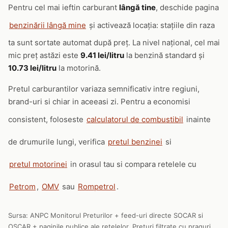
Pentru cel mai ieftin carburant
lângă tine
, deschide pagina
benzinării lângă mine
și activează locația: stațiile din raza
ta sunt sortate automat după preț. La nivel național, cel mai
mic preț astăzi este
9.41 lei/litru
la benzină standard și
10.73 lei/litru
la motorină.
Pretul carburantilor variaza semnificativ intre regiuni,
brand-uri si chiar in aceeasi zi. Pentru a economisi
consistent, foloseste
calculatorul de combustibil
inainte
de drumurile lungi, verifica
pretul benzinei
si
pretul motorinei
in orasul tau si compara retelele cu
Petrom
,
OMV
sau
Rompetrol
.
Sursa: ANPC Monitorul Preturilor + feed-uri directe SOCAR si
OSCAR + paginile publice ale retelelor. Preturi filtrate cu praguri