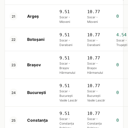
9.51
10.77
Argeș
0
21
Socar -
Socar -
Mioveni
Mioveni
9.51
10.77
4.54
Botoșani
22
Socar -
Socar -
Socar -
Darabani
Darabani
Trușești
9.51
10.77
Socar -
Socar -
Brașov
0
23
Brașov
Brașov
Hărmanului
Hărmanului
9.51
10.77
Socar -
Socar -
Bucureşti
0
24
București
București
Vasile Lascăr
Vasile Lascăr
9.51
10.77
Socar -
Socar -
Constanța
0
25
Constanța
Constanța