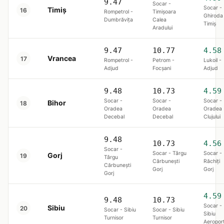
9.47
Socar -
Socar -
Timiș
16
Rompetrol -
Timișoara
Ghiroda
Dumbrăviţa
Calea
Timiş
Aradului
9.47
10.77
4.58
Vrancea
17
Rompetrol -
Petrom -
Lukoil -
Adjud
Focşani
Adjud
9.48
10.73
4.59
Socar -
Socar -
Socar -
Bihor
18
Oradea
Oradea
Oradea
Decebal
Decebal
Clujului
9.48
10.73
4.56
Socar -
Socar - Târgu
Socar -
Gorj
19
Târgu
Cărbunești
Răchiți
Cărbunești
Gorj
Gorj
Gorj
4.59
9.48
10.73
Socar -
Sibiu
20
Socar - Sibiu
Socar - Sibiu
Sibiu
Turnisor
Turnisor
Aeropor