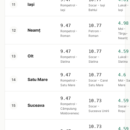
Iași
11
Rompetrol -
Socar - Iaşi
Lukoil -
Iaşi
Bahlui
Iaşi
4.98
9.47
10.77
Mol -
Neamț
12
Rompetrol -
Petrom -
Târgu-
Roman
Roman
Neamţ
9.47
10.77
4.59
Olt
13
Rompetrol -
Socar -
Lukoil -
Slatina
Slatina
Slatina
9.47
10.77
4.6
Satu Mare
14
Rompetrol -
Socar - Carei
Mol - Sa
Satu Mare
Satu Mare
Mare
9.47
10.73
4.59
Rompetrol -
Suceava
15
Socar -
Socar -
Câmpulung
Suceava Unirii
Roşu
Moldovenesc
10.73
4.59