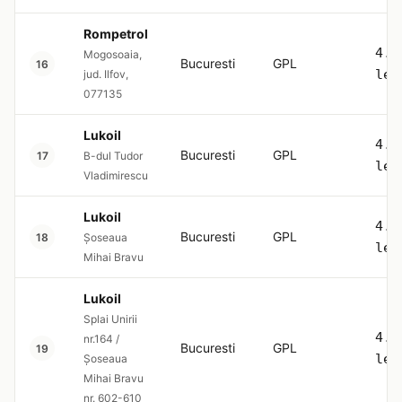
Rompetrol
4.5
Mogosoaia,
Bucuresti
GPL
16
lei
jud. Ilfov,
077135
Lukoil
4.5
Bucuresti
GPL
17
B-dul Tudor
lei
Vladimirescu
Lukoil
4.5
Bucuresti
GPL
18
Șoseaua
lei
Mihai Bravu
Lukoil
Splai Unirii
4.5
nr.164 /
Bucuresti
GPL
19
lei
Șoseaua
Mihai Bravu
nr. 602-610