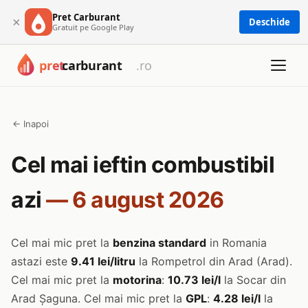
Pret Carburant
×
Deschide
Gratuit pe Google Play
← Inapoi
Cel mai ieftin combustibil
azi
— 6 august 2026
Cel mai mic pret la
benzina standard
in Romania
astazi este
9.41 lei/litru
la Rompetrol din Arad (Arad).
Cel mai mic pret la
motorina
:
10.73 lei/l
la Socar din
Arad Șaguna. Cel mai mic pret la
GPL
:
4.28 lei/l
la