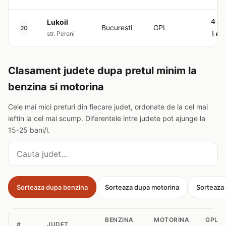
4.5
Lukoil
Bucuresti
GPL
20
lei
str. Peroni
Clasament judete dupa pretul minim la
benzina si motorina
Cele mai mici preturi din fiecare judet, ordonate de la cel mai
ieftin la cel mai scump. Diferentele intre judete pot ajunge la
15-25 bani/l.
Cauta judet
Sorteaza dupa benzina
Sorteaza dupa motorina
Sorteaza
BENZINA
MOTORINA
GPL
#
JUDET