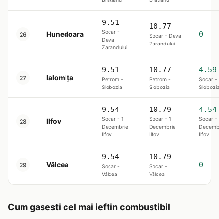
Brătianu
Brătianu
9.51
10.77
Socar -
Hunedoara
0
26
Socar - Deva
Deva
Zarandului
Zarandului
9.51
10.77
4.59
Ialomița
27
Petrom -
Petrom -
Socar -
Slobozia
Slobozia
Slobozi
9.54
10.79
4.54
Socar - 1
Socar - 1
Socar - 
Ilfov
28
Decembrie
Decembrie
Decemb
Ilfov
Ilfov
Ilfov
9.54
10.79
Vâlcea
0
29
Socar -
Socar -
Vâlcea
Vâlcea
Cum gasesti cel mai ieftin combustibil