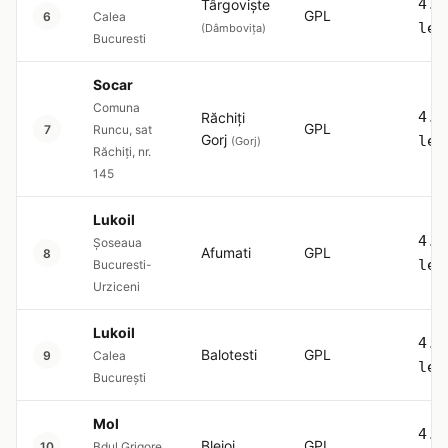
4.5
Târgoviște
GPL
6
Calea
lei
(Dâmbovița)
Bucuresti
Socar
Comuna
4.5
Răchiți
GPL
7
Runcu, sat
Gorj
lei
(Gorj)
Răchiți, nr.
145
Lukoil
4.5
Şoseaua
Afumati
GPL
8
lei
Bucuresti-
Urziceni
Lukoil
4.5
Balotesti
GPL
9
Calea
lei
București
Mol
4.5
Blejoi
GPL
10
Bdul Grigore