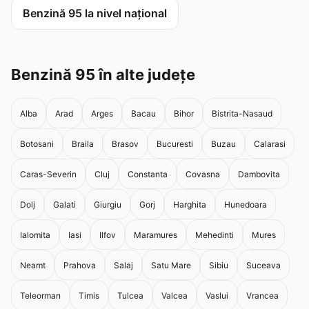
Benzină 95 la nivel național
Benzină 95 în alte județe
Alba
Arad
Arges
Bacau
Bihor
Bistrita-Nasaud
Botosani
Braila
Brasov
Bucuresti
Buzau
Calarasi
Caras-Severin
Cluj
Constanta
Covasna
Dambovita
Dolj
Galati
Giurgiu
Gorj
Harghita
Hunedoara
Ialomita
Iasi
Ilfov
Maramures
Mehedinti
Mures
Neamt
Prahova
Salaj
Satu Mare
Sibiu
Suceava
Teleorman
Timis
Tulcea
Valcea
Vaslui
Vrancea