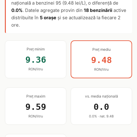
națională a benzinei 95 (9.48 lei/L), o diferență de
0.0%
. Datele agregate provin din
18 benzinării
active
distribuite în
5 orașe
și se actualizează la fiecare 2
ore.
Preț minim
Preț mediu
9.36
9.48
RON/litru
RON/litru
Preț maxim
vs. media națională
9.59
0.0
RON/litru
0.0% · nat. 9.48