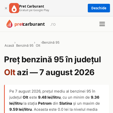
Pret Carburant
×
Deschide
Gratuit pe Google Play
›
›
›
Benzină 95
Acasă
Benzină 95
Olt
Preț benzină 95 în județul
Olt
azi — 7 august 2026
Pe
7 august 2026
, prețul mediu al benzinei 95 în
județul
Olt
este
9.48 lei/litru
, cu un minim de
9.36
lei/litru
la stația
Petrom
din
Slatina
și un maxim de
9.59 lei/litru
. Aceasta este 0.0 lei la nivelul media