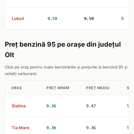
Lukoil
5
9.59
9.59
Preț benzină 95 pe orașe din județul
Olt
Click pe oraș pentru toate benzinăriile și prețurile la benzină 95 și
ceilalți carburanți.
ORAȘ
PREȚ MINIM
PREȚ MEDIU
STA
Slatina
10
9.36
9.47
Tia Mare
1
9.36
9.36