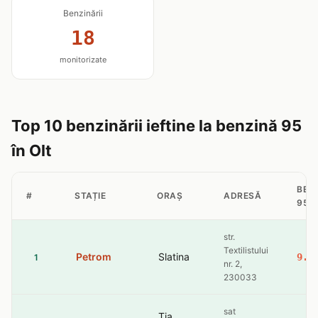
Benzinării
18
monitorizate
Top 10 benzinării ieftine la benzină 95
în Olt
BEN
#
STAȚIE
ORAȘ
ADRESĂ
95
str.
Textilistului
Petrom
Slatina
9.3
1
nr. 2,
230033
sat
Tia