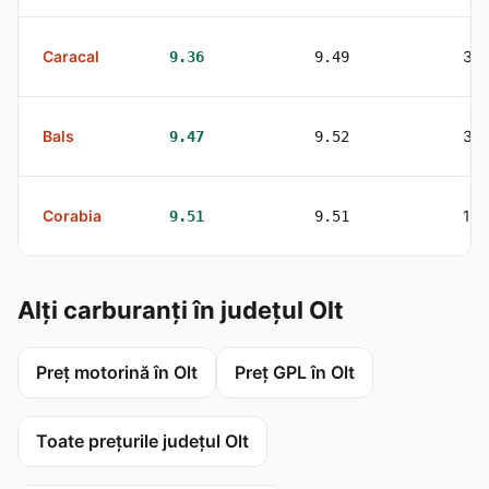
Caracal
3
9.36
9.49
Bals
3
9.47
9.52
Corabia
1
9.51
9.51
Alți carburanți în județul Olt
Preț motorină în Olt
Preț GPL în Olt
Toate prețurile județul Olt