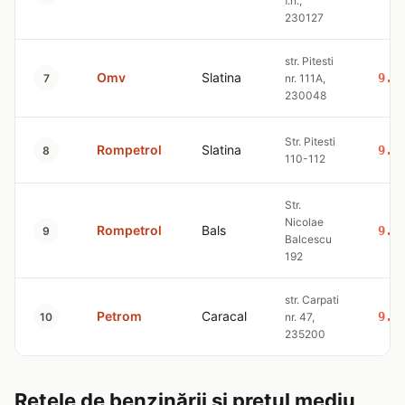
f.n.,
230127
str. Pitesti
Omv
Slatina
9.4
7
nr. 111A,
230048
Str. Pitesti
Rompetrol
Slatina
9.4
8
110-112
Str.
Nicolae
Rompetrol
Bals
9.4
9
Balcescu
192
str. Carpati
Petrom
Caracal
9.5
10
nr. 47,
235200
Rețele de benzinării și prețul mediu