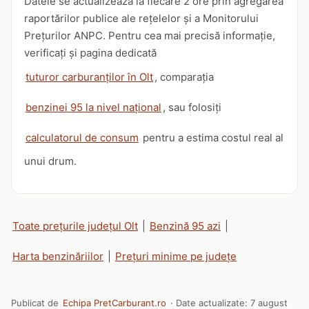
Datele se actualizează la fiecare 2 ore prin agregarea
raportărilor publice ale rețelelor și a Monitorului
Prețurilor ANPC. Pentru cea mai precisă informație,
verificați și pagina dedicată
tuturor carburanților în Olt
, comparația
benzinei 95 la nivel național
, sau folosiți
calculatorul de consum
pentru a estima costul real al
unui drum.
Toate prețurile județul Olt
|
Benzină 95 azi
|
Harta benzinăriilor
|
Prețuri minime pe județe
Publicat de
Echipa PretCarburant.ro
· Date actualizate:
7 august