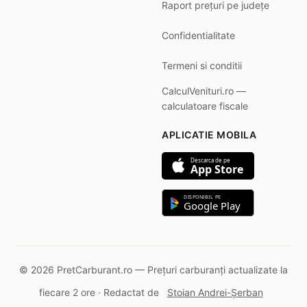
Raport prețuri pe județe
Confidentialitate
Termeni si conditii
CalculVenituri.ro —
calculatoare fiscale
APLICATIE MOBILA
Descarca de pe
App Store
DISPONIBIL PE
Google Play
© 2026 PretCarburant.ro — Prețuri carburanți actualizate la
fiecare 2 ore · Redactat de
Stoian Andrei-Șerban