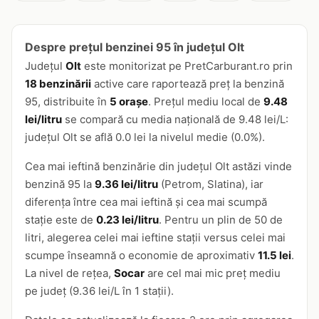
Despre prețul benzinei 95 în județul Olt
Județul
Olt
este monitorizat pe PretCarburant.ro prin
18 benzinării
active care raportează preț la benzină
95, distribuite în
5 orașe
. Prețul mediu local de
9.48
lei/litru
se compară cu media națională de 9.48 lei/L:
județul Olt se află 0.0 lei la nivelul medie (0.0%).
Cea mai ieftină benzinărie din județul Olt astăzi vinde
benzină 95 la
9.36 lei/litru
(Petrom, Slatina), iar
diferența între cea mai ieftină și cea mai scumpă
stație este de
0.23 lei/litru
. Pentru un plin de 50 de
litri, alegerea celei mai ieftine stații versus celei mai
scumpe înseamnă o economie de aproximativ
11.5 lei
.
La nivel de rețea,
Socar
are cel mai mic preț mediu
pe județ (9.36 lei/L în 1 stații).