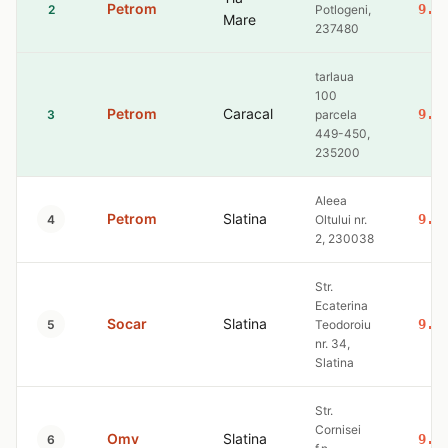
Petrom
9.3
2
Potlogeni,
Mare
237480
tarlaua
100
Petrom
Caracal
9.3
3
parcela
449-450,
235200
Aleea
Petrom
Slatina
9.3
4
Oltului nr.
2, 230038
Str.
Ecaterina
Socar
Slatina
9.3
5
Teodoroiu
nr. 34,
Slatina
Str.
Cornisei
Omv
Slatina
9.4
6