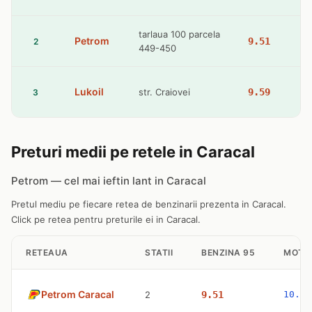
tarlaua 100 parcela
Petrom
9.51
2
449-450
Lukoil
str. Craiovei
9.59
3
Preturi medii pe retele in Caracal
Petrom — cel mai ieftin lant in Caracal
Pretul mediu pe fiecare retea de benzinarii prezenta in Caracal.
Click pe retea pentru preturile ei in Caracal.
RETEAUA
STATII
BENZINA 95
MOTO
Petrom Caracal
2
9.51
10.77