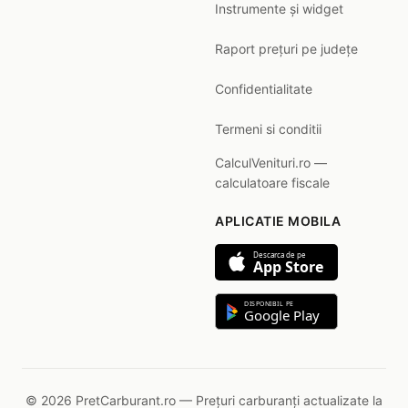
Instrumente și widget
Raport prețuri pe județe
Confidentialitate
Termeni si conditii
CalculVenituri.ro —
calculatoare fiscale
APLICATIE MOBILA
Descarca de pe
App Store
DISPONIBIL PE
Google Play
© 2026 PretCarburant.ro — Prețuri carburanți actualizate la