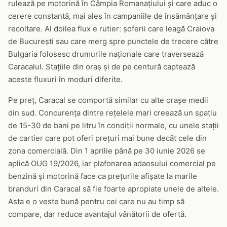
rulează pe motorină în Câmpia Romanațiului și care aduc o
cerere constantă, mai ales în campaniile de însămânțare și
recoltare. Al doilea flux e rutier: șoferii care leagă Craiova
de București sau care merg spre punctele de trecere către
Bulgaria folosesc drumurile naționale care traversează
Caracalul. Stațiile din oraș și de pe centură captează
aceste fluxuri în moduri diferite.
Pe preț, Caracal se comportă similar cu alte orașe medii
din sud. Concurența dintre rețelele mari creează un spațiu
de 15-30 de bani pe litru în condiții normale, cu unele stații
de cartier care pot oferi prețuri mai bune decât cele din
zona comercială. Din 1 aprilie până pe 30 iunie 2026 se
aplică OUG 19/2026, iar plafonarea adaosului comercial pe
benzină și motorină face ca prețurile afișate la marile
branduri din Caracal să fie foarte apropiate unele de altele.
Asta e o veste bună pentru cei care nu au timp să
compare, dar reduce avantajul vânătorii de ofertă.