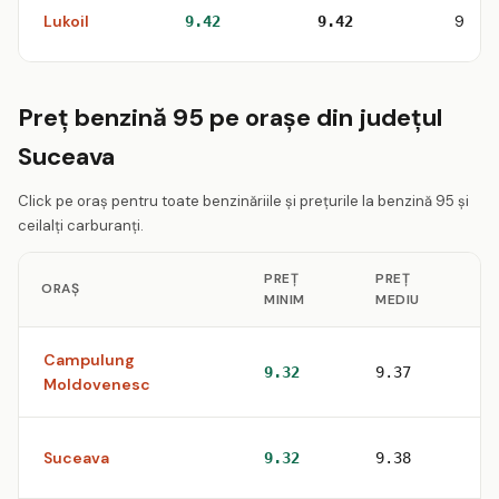
Lukoil
9
9.42
9.42
Preț benzină 95 pe orașe din județul
Suceava
Click pe oraș pentru toate benzinăriile și prețurile la benzină 95 și
ceilalți carburanți.
PREȚ
PREȚ
ORAȘ
S
MINIM
MEDIU
Campulung
2
9.32
9.37
Moldovenesc
Suceava
9
9.32
9.38