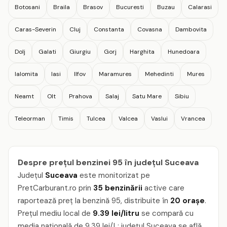
Botosani
Braila
Brasov
Bucuresti
Buzau
Calarasi
Caras-Severin
Cluj
Constanta
Covasna
Dambovita
Dolj
Galati
Giurgiu
Gorj
Harghita
Hunedoara
Ialomita
Iasi
Ilfov
Maramures
Mehedinti
Mures
Neamt
Olt
Prahova
Salaj
Satu Mare
Sibiu
Teleorman
Timis
Tulcea
Valcea
Vaslui
Vrancea
Despre prețul benzinei 95 în județul Suceava
Județul
Suceava
este monitorizat pe
PretCarburant.ro prin
35 benzinării
active care
raportează preț la benzină 95, distribuite în
20 orașe
.
Prețul mediu local de
9.39 lei/litru
se compară cu
media națională de 9.39 lei/L: județul Suceava se află