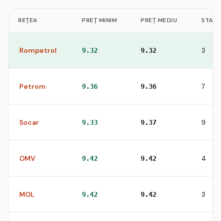
REȚEA
PREȚ MINIM
PREȚ MEDIU
STAȚII
Rompetrol
3
9.32
9.32
Petrom
7
9.36
9.36
Socar
9
9.33
9.37
OMV
4
9.42
9.42
MOL
3
9.42
9.42