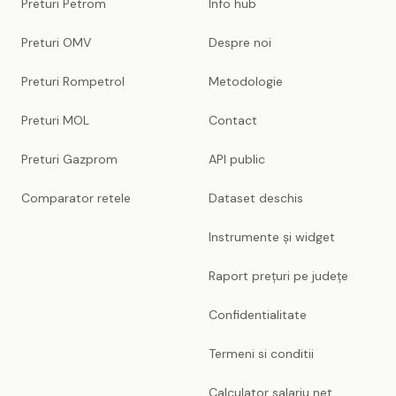
Preturi Petrom
Info hub
Preturi OMV
Despre noi
Preturi Rompetrol
Metodologie
Preturi MOL
Contact
Preturi Gazprom
API public
Comparator retele
Dataset deschis
Instrumente și widget
Raport prețuri pe județe
Confidentialitate
Termeni si conditii
Calculator salariu net