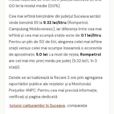
0.0 lei la nivelul medie (0.0%).
Cea mai ieftină benzinărie din județul Suceava astăzi
vinde benzină 95 la
9.32 lei/litru
(Rompetrol,
Campulung Moldovenesc), iar diferența între cea mai
ieftină și cea mai scumpă stație este de
0.1 lei/litru
.
Pentru un plin de 50 de litri, alegerea celei mai ieftine
stații versus celei mai scumpe înseamnă o economie
de aproximativ
5.0 lei
. La nivel de rețea,
Rompetrol
are cel mai mic preț mediu pe județ (9.32 lei/L în 3
stații).
Datele se actualizează la fiecare 2 ore prin agregarea
raportărilor publice ale rețelelor și a Monitorului
Prețurilor ANPC. Pentru cea mai precisă informație,
verificați și pagina dedicată
tuturor carburanților în Suceava
, comparația