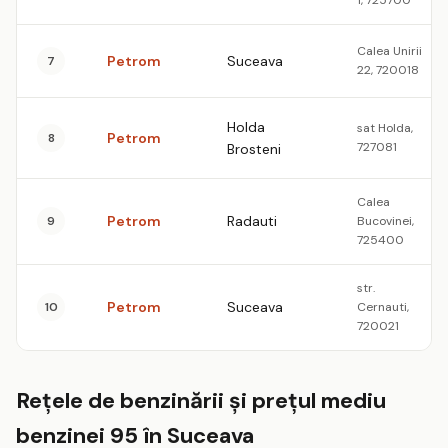
1, 725700
Calea Unirii
Petrom
Suceava
7
22, 720018
Holda
sat Holda,
Petrom
8
727081
Brosteni
Calea
Petrom
Radauti
9
Bucovinei,
725400
str.
Petrom
Suceava
10
Cernauti,
720021
Rețele de benzinării și prețul mediu
benzinei 95 în Suceava