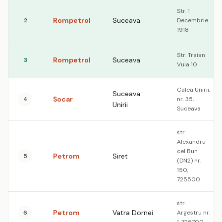
Str. 1
Rompetrol
Suceava
2
Decembrie
1918
Str. Traian
Rompetrol
Suceava
3
Vuia 10
Calea Unirii,
Suceava
Socar
4
nr. 35,
Unirii
Suceava
str.
Alexandru
cel Bun
Petrom
Siret
5
(DN2) nr.
150,
725500
str.
Petrom
Vatra Dornei
6
Argestru nr.