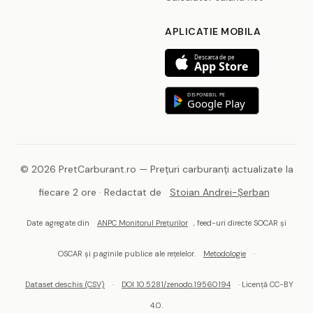
APLICATIE MOBILA
Descarca de pe
App Store
DISPONIBIL PE
Google Play
© 2026 PretCarburant.ro — Prețuri carburanți actualizate la
fiecare 2 ore · Redactat de
Stoian Andrei-Șerban
Date agregate din
ANPC Monitorul Prețurilor
, feed-uri directe SOCAR și
OSCAR și paginile publice ale rețelelor.
Metodologie
·
Dataset deschis (CSV)
·
DOI 10.5281/zenodo.19560194
· Licență CC-BY
4.0.