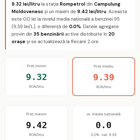
9.32 lei/litru
la stația
Rompetrol
din
Campulung
Moldovenesc
și un maxim de
9.42 lei/litru
. Aceasta
este 0.0 lei la nivelul media națională a benzinei 95
(9.39 lei/L), o diferență de
0.0%
. Datele agregate
provin din
35 benzinării
active distribuite în
20
orașe
și se actualizează la fiecare 2 ore.
Preț minim
Preț mediu
9.32
9.39
RON/litru
RON/litru
Preț maxim
vs. media națională
9.42
0.0
RON/litru
0.0% · nat. 9.39