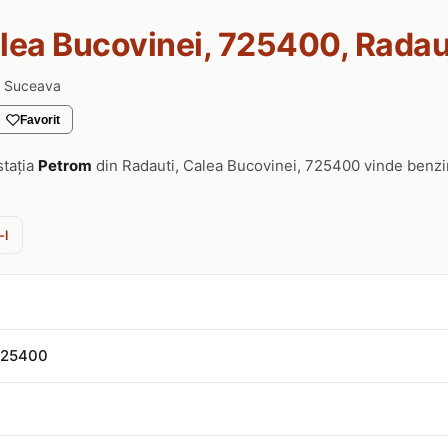
lea Bucovinei, 725400, Radau
. Suceava
Favorit
stația
Petrom
din Radauti, Calea Bucovinei, 725400 vinde benzi
-l
 725400