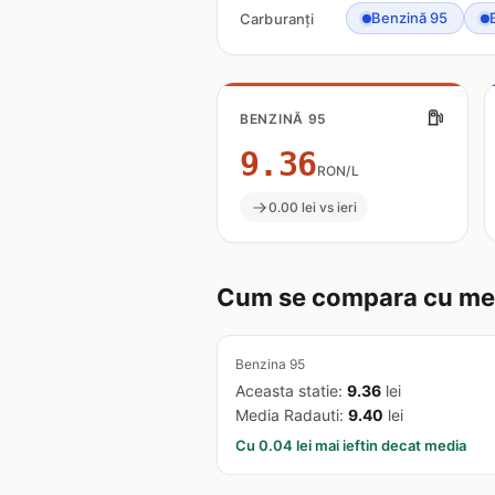
Benzină 95
Carburanți
BENZINĂ 95
9.36
RON/L
0.00 lei vs ieri
Cum se compara cu med
Benzina 95
Aceasta statie:
9.36
lei
Media Radauti:
9.40
lei
Cu 0.04 lei mai ieftin decat media