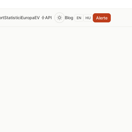
rt
Statistici
Europa
EV
API
Blog
Alerte
EN
HU