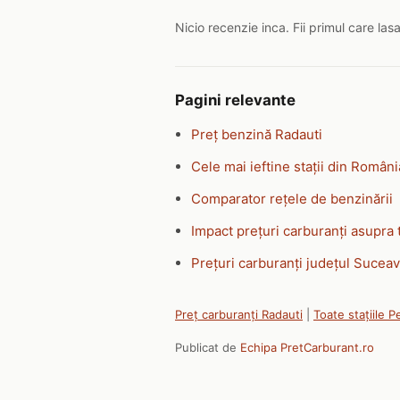
Nicio recenzie inca. Fii primul care las
Pagini relevante
Preț benzină Radauti
Cele mai ieftine stații din Români
Comparator rețele de benzinării
Impact prețuri carburanți asupra 
Prețuri carburanți județul Sucea
Preț carburanți Radauti
|
Toate stațiile 
Publicat de
Echipa PretCarburant.ro