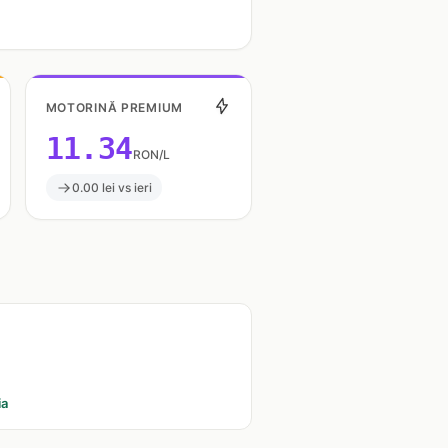
MOTORINĂ PREMIUM
11.34
RON/L
0.00 lei vs ieri
ia