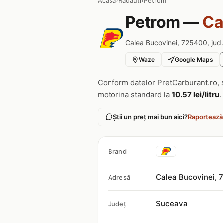
Acasa
›
Radauti
›
Petrom
Petrom —
Ca
Calea Bucovinei, 725400, jud
Waze
Google Maps
Conform datelor PretCarburant.ro, 
motorina standard la
10.57 lei/litru
.
Știi un preț mai bun aici?
Raportează
Brand
Calea Bucovinei,
Adresă
Suceava
Județ