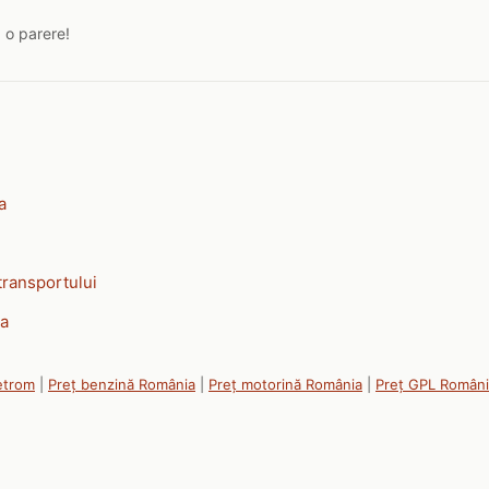
a o parere!
a
transportului
va
Petrom
|
Preț benzină România
|
Preț motorină România
|
Preț GPL Român