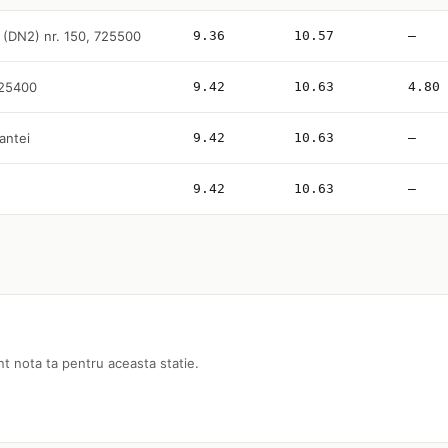
n (DN2) nr. 150, 725500
9.36
10.57
—
725400
9.42
10.63
4.80
rantei
9.42
10.63
—
9.42
10.63
—
nt nota ta pentru aceasta statie.