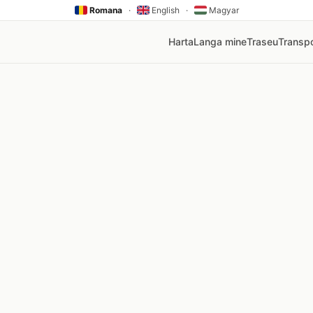
Romana
·
English
·
Magyar
Harta
Langa mine
Traseu
Transpo