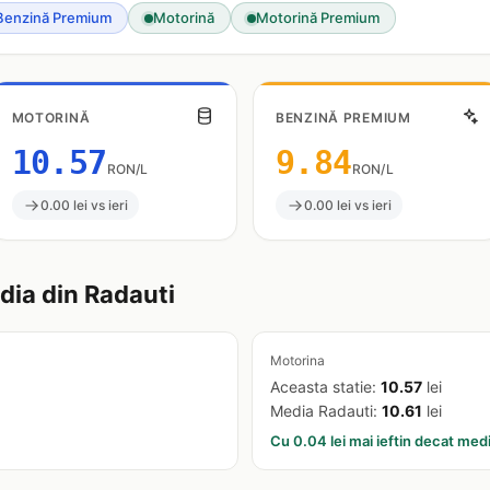
Benzină Premium
Motorină
Motorină Premium
MOTORINĂ
BENZINĂ PREMIUM
10.57
9.84
RON/L
RON/L
0.00 lei vs ieri
0.00 lei vs ieri
ia din Radauti
Motorina
Aceasta statie:
10.57
lei
Media Radauti:
10.61
lei
Cu 0.04 lei mai ieftin decat med