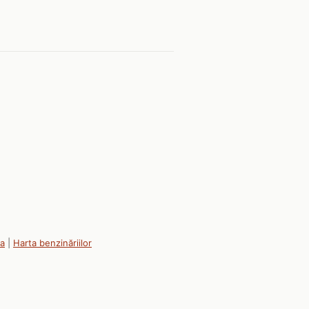
ia
|
Harta benzinăriilor