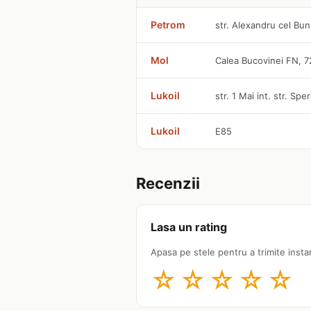
Petrom
str. Alexandru cel Bu
Mol
Calea Bucovinei FN, 
Lukoil
str. 1 Mai int. str. Spe
Lukoil
E85
Recenzii
Lasa un rating
Apasa pe stele pentru a trimite insta
☆
☆
☆
☆
☆