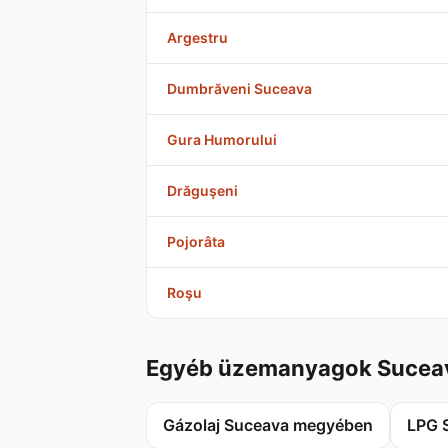
Argestru
Dumbrăveni Suceava
Gura Humorului
Drăguşeni
Pojorâta
Roşu
Egyéb üzemanyagok Sucea
Gázolaj Suceava megyében
LPG 