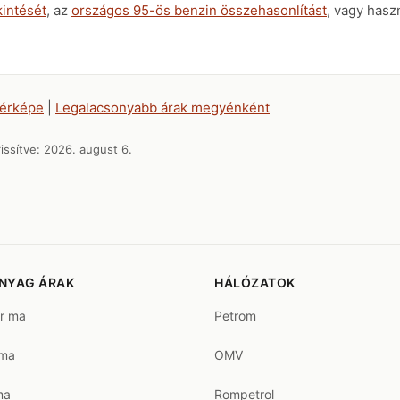
intését
, az
országos 95-ös benzin összehasonlítást
, vagy hasz
térképe
|
Legalacsonyabb árak megyénként
issítve:
2026. august 6.
NYAG ÁRAK
HÁLÓZATOK
ár ma
Petrom
 ma
OMV
ma
Rompetrol