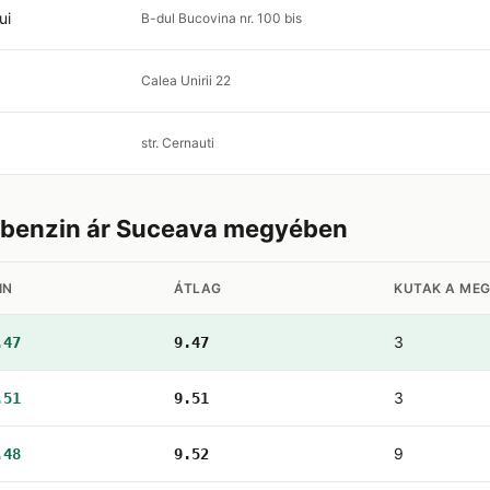
ui
B-dul Bucovina nr. 100 bis
Calea Unirii 22
str. Cernauti
s benzin ár Suceava megyében
IN
ÁTLAG
KUTAK A ME
3
.47
9.47
3
.51
9.51
9
.48
9.52