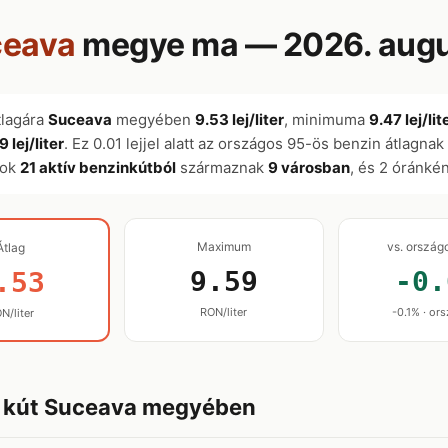
ceava
megye ma — 2026. augu
tlagára
Suceava
megyében
9.53 lej/liter
, minimuma
9.47 lej/lit
9 lej/liter
. Ez 0.01 lejjel alatt az országos 95-ös benzin átlagnak 
tok
21 aktív benzinkútból
származnak
9 városban
, és 2 óránkén
Maximum
vs. ország
Átlag
9.59
-0.
.53
RON/liter
-0.1% · ors
N/liter
n kút Suceava megyében