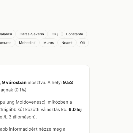
alarasi
Caras-Severin
Cluj
Constanta
amures
Mehedinti
Mures
Neamt
Olt
,
9 városban
elosztva. A helyi
9.53
lagnak (0.1%).
mpulung Moldovenesc), miközben a
gdrágább kút közötti választás kb.
6.0 lej
ej/L 3 állomáson).
osabb információért nézze meg a