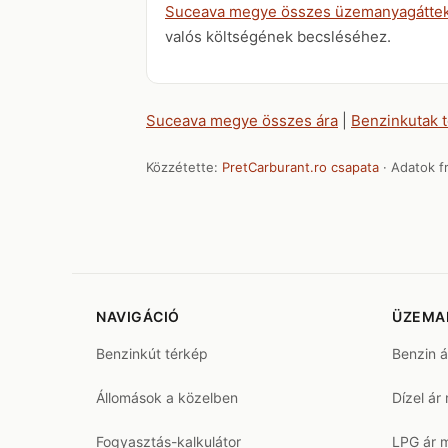
Suceava megye összes üzemanyagáttek
valós költségének becsléséhez.
Suceava megye összes ára
|
Benzinkutak 
Közzétette:
PretCarburant.ro csapata
· Adatok fr
NAVIGÁCIÓ
ÜZEMA
Benzinkút térkép
Benzin 
Állomások a közelben
Dízel ár
Fogyasztás-kalkulátor
LPG ár 