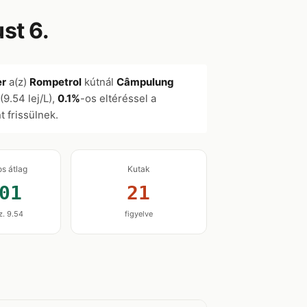
st 6.
er
a(z)
Rompetrol
kútnál
Câmpulung
(9.54 lej/L),
0.1%
-os eltéréssel a
t frissülnek.
os átlag
Kutak
01
21
z. 9.54
figyelve