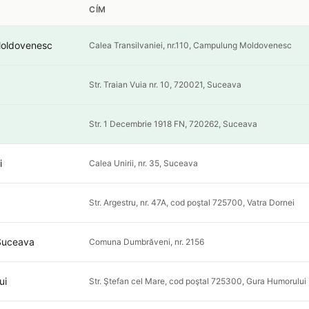
CÍM
oldovenesc
Calea Transilvaniei, nr.110, Campulung Moldovenesc
Str. Traian Vuia nr. 10, 720021, Suceava
Str. 1 Decembrie 1918 FN, 720262, Suceava
i
Calea Unirii, nr. 35, Suceava
Str. Argestru, nr. 47A, cod poştal 725700, Vatra Dornei
Suceava
Comuna Dumbrăveni, nr. 2156
ui
Str. Ştefan cel Mare, cod poştal 725300, Gura Humorului