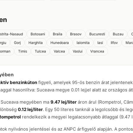
en
istrita-Nasaud
Botosani
Braila
Brasov
Bucuresti
Buzau
C
rgiu
Gorj
Harghita
Hunedoara
Ialomita
Iasi
Ilfov
Mar
eorman
Timis
Tulcea
Valcea
Vaslui
Vrancea
gyében
aktív benzinkúton
figyeli, amelyek 95-ös benzin árat jelentenek
laggal hasonlítva: Suceava megye 0.01 lejjel alatt az országos át
kút Suceava megyében ma
9.47 lej/liter
áron árul (Rompetrol, Câ
különbség
0.12 lej/liter
. Egy 50 literes tanknál a legolcsóbb és le
Rompetrol
rendelkezik a megyei legalacsonyabb átlaggal (9.47 l
atok nyilvános jelentései és az ANPC árfigyelő alapján. A pont