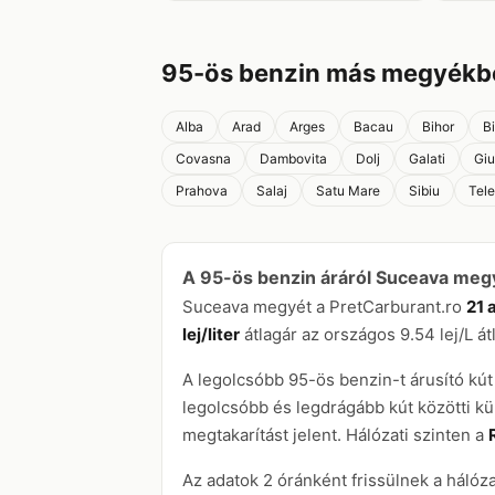
95-ös benzin más megyékb
Alba
Arad
Arges
Bacau
Bihor
B
Covasna
Dambovita
Dolj
Galati
Giu
Prahova
Salaj
Satu Mare
Sibiu
Tel
A 95-ös benzin áráról Suceava me
Suceava megyét a PretCarburant.ro
21 
lej/liter
átlagár az országos 9.54 lej/L át
A legolcsóbb 95-ös benzin-t árusító 
legolcsóbb és legdrágább kút közötti 
megtakarítást jelent. Hálózati szinten a
Az adatok 2 óránként frissülnek a hálóz