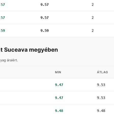
2
.57
9.57
2
.57
9.57
2
.59
9.59
nt Suceava megyében
yag áraiért.
MIN
ÁTLAG
9.47
9.53
9.47
9.53
9.48
9.48