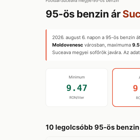
Főoldal
›
Suceava megye
›
95-ös benzin
95-ös benzin ár
Su
2026. august 6.
napon a 95-ös benzin á
Moldovenesc
városban, maximuma
9.5
Suceava megyei sofőrök javára. Az ada
Minimum
9.47
9
RON/liter
RO
10 legolcsóbb 95-ös benzi