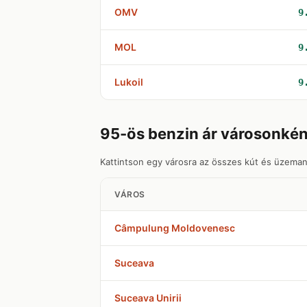
OMV
9
MOL
9
Lukoil
9
95-ös benzin ár városonké
Kattintson egy városra az összes kút és üzeman
VÁROS
Câmpulung Moldovenesc
Suceava
Suceava Unirii