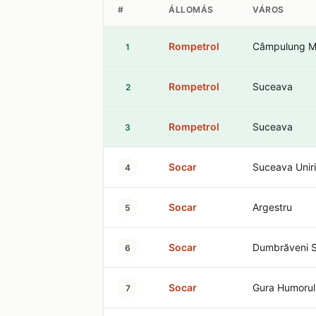
#
ÁLLOMÁS
VÁROS
Rompetrol
Câmpulung M
1
Rompetrol
Suceava
2
Rompetrol
Suceava
3
Socar
Suceava Uniri
4
Socar
Argestru
5
Socar
Dumbrăveni 
6
Socar
Gura Humorul
7