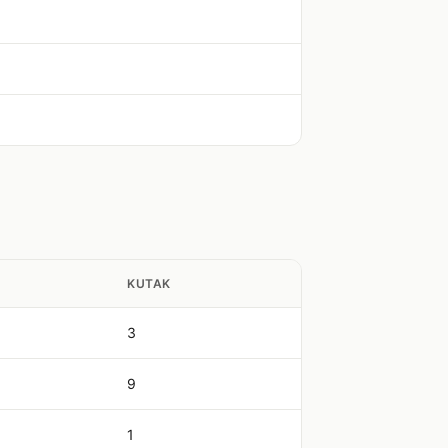
KUTAK
3
9
1