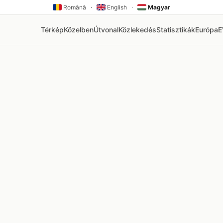
Română
·
English
·
Magyar
Térkép
Közelben
Útvonal
Közlekedés
Statisztikák
Európa