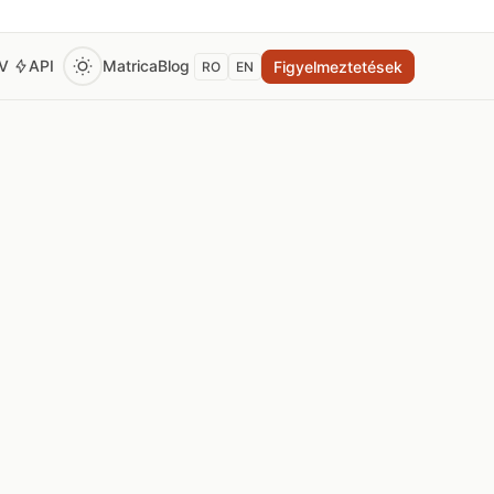
EV
API
Matrica
Blog
Figyelmeztetések
RO
EN