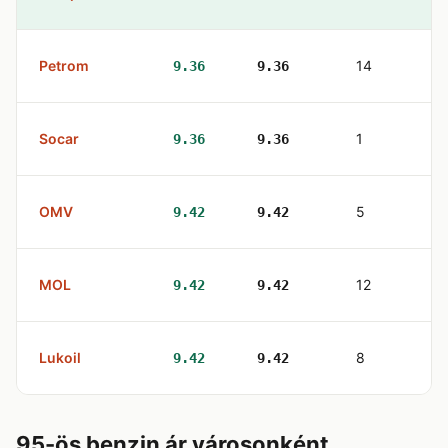
Petrom
14
9.36
9.36
Socar
1
9.36
9.36
OMV
5
9.42
9.42
MOL
12
9.42
9.42
Lukoil
8
9.42
9.42
95-ös benzin ár városonként