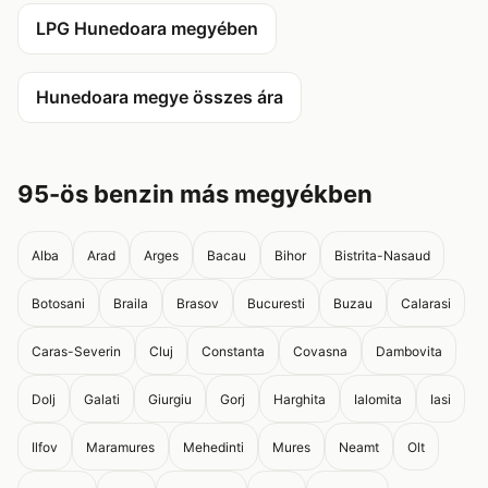
LPG Hunedoara megyében
Hunedoara megye összes ára
95-ös benzin más megyékben
Alba
Arad
Arges
Bacau
Bihor
Bistrita-Nasaud
Botosani
Braila
Brasov
Bucuresti
Buzau
Calarasi
Caras-Severin
Cluj
Constanta
Covasna
Dambovita
Dolj
Galati
Giurgiu
Gorj
Harghita
Ialomita
Iasi
Ilfov
Maramures
Mehedinti
Mures
Neamt
Olt