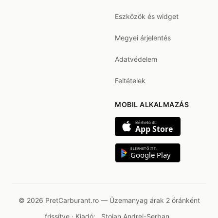
Eszközök és widget
Megyei árjelentés
Adatvédelem
Feltételek
MOBIL ALKALMAZÁS
Elérhető itt:
App Store
ELÉRHETŐ ITT:
Google Play
© 2026 PretCarburant.ro — Üzemanyag árak 2 óránként
frissítve · Kiadó:
Stoian Andrei-Șerban