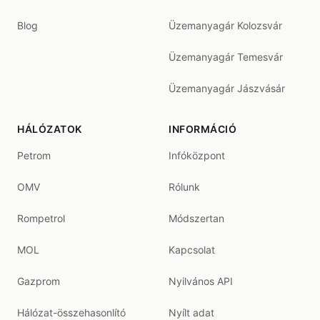
Blog
Üzemanyagár Kolozsvár
Üzemanyagár Temesvár
Üzemanyagár Jászvásár
HÁLÓZATOK
INFORMÁCIÓ
Petrom
Infóközpont
OMV
Rólunk
Rompetrol
Módszertan
MOL
Kapcsolat
Gazprom
Nyilvános API
Hálózat-összehasonlító
Nyílt adat