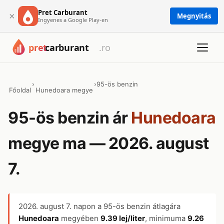
Pret Carburant
×
Megnyitás
Ingyenes a Google Play-en
›
›
95-ös benzin
Főoldal
Hunedoara megye
95-ös benzin ár
Hunedoara
megye ma — 2026. august
7.
2026. august 7.
napon a 95-ös benzin átlagára
Hunedoara
megyében
9.39 lej/liter
, minimuma
9.26