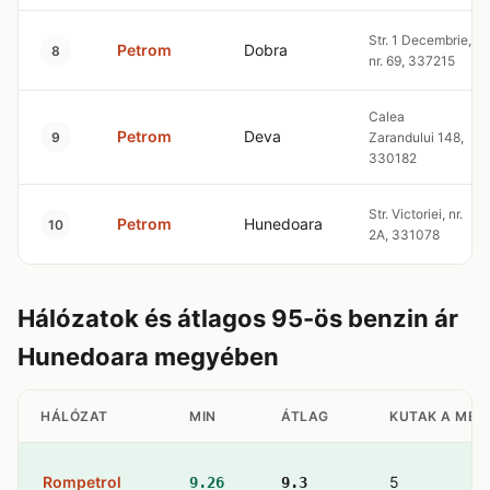
Str. 1 Decembrie,
Petrom
Dobra
8
nr. 69, 337215
Calea
Petrom
Deva
9
Zarandului 148,
330182
Str. Victoriei, nr.
Petrom
Hunedoara
10
2A, 331078
Hálózatok és átlagos 95-ös benzin ár
Hunedoara megyében
HÁLÓZAT
MIN
ÁTLAG
KUTAK A MEG
Rompetrol
5
9.26
9.3