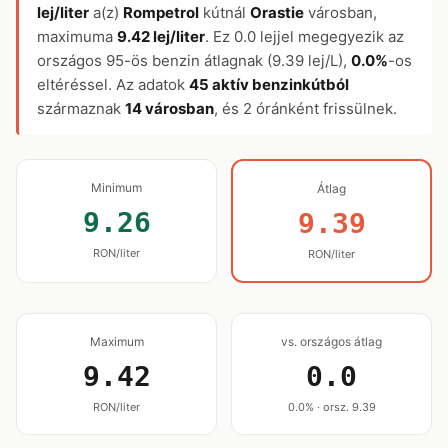
lej/liter
a(z)
Rompetrol
kútnál
Orastie
városban,
maximuma
9.42 lej/liter
. Ez 0.0 lejjel megegyezik az
országos 95-ös benzin átlagnak (9.39 lej/L),
0.0%
-os
eltéréssel. Az adatok
45 aktív benzinkútból
származnak
14 városban
, és 2 óránként frissülnek.
Minimum
Átlag
9.26
9.39
RON/liter
RON/liter
Maximum
vs. országos átlag
9.42
0.0
RON/liter
0.0% · orsz. 9.39