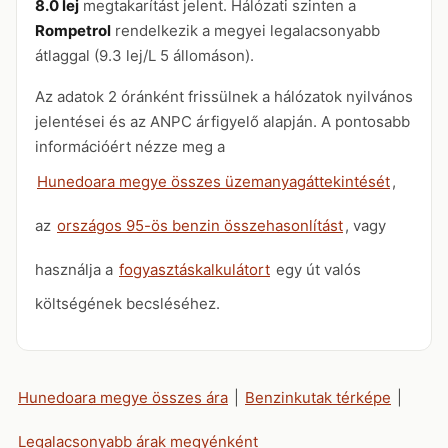
8.0 lej
megtakarítást jelent. Hálózati szinten a
Rompetrol
rendelkezik a megyei legalacsonyabb
átlaggal (9.3 lej/L 5 állomáson).
Az adatok 2 óránként frissülnek a hálózatok nyilvános
jelentései és az ANPC árfigyelő alapján. A pontosabb
információért nézze meg a
Hunedoara megye összes üzemanyagáttekintését
,
az
országos 95-ös benzin összehasonlítást
, vagy
használja a
fogyasztáskalkulátort
egy út valós
költségének becsléséhez.
Hunedoara megye összes ára
|
Benzinkutak térképe
|
Legalacsonyabb árak megyénként