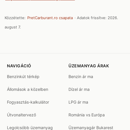
Közzétette:
PretCarburant.ro csapata
· Adatok frissítve:
2026.
august 7.
NAVIGÁCIÓ
ÜZEMANYAG ÁRAK
Benzinkút térkép
Benzin ár ma
Állomások a közelben
Dízel ár ma
Fogyasztás-kalkulátor
LPG ár ma
Útvonaltervező
Románia vs Európa
Legolcsóbb üzemanyag
Üzemanyagár Bukarest