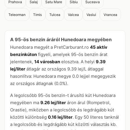
Prahova
Salaj
Satu Mare
Sibiu
Suceava
Teleorman
Timis
Tulcea
Valcea
Vaslui
Vrancea
A 95-ös benzin áráról Hunedoara megyében
Hunedoara megyét a PretCarburant.ro
45 aktív
benzinkúton
figyeli, amelyek 95-ös benzin árat
jelentenek,
14 városban
elosztva. A helyi
9.39
lej/liter
átlagár az országos 9.39 lej/L átlaggal
hasonlítva: Hunedoara megye 0.0 lejjel megegyezik
az országos átlagnak (0.0%).
A legolcsóbb 95-ös benzin-t árusító kút Hunedoara
megyében ma
9.26 lej/liter
áron árul (Rompetrol,
Orastie), miközben a legolcsóbb és legdrágább kút
közötti különbség
0.16 lej/liter
. Egy 50 literes tanknál
a legolcsóbb és legdrágább kút közötti választás kb.