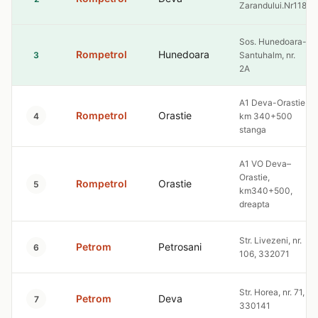
Zarandului.Nr118
Sos. Hunedoara-
Rompetrol
Hunedoara
3
Santuhalm, nr.
2A
A1 Deva-Orastie
Rompetrol
Orastie
4
km 340+500
stanga
A1 VO Deva–
Orastie,
Rompetrol
Orastie
5
km340+500,
dreapta
Str. Livezeni, nr.
Petrom
Petrosani
6
106, 332071
Str. Horea, nr. 71,
Petrom
Deva
7
330141