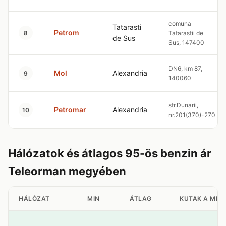
comuna
Tatarasti
Petrom
8
Tatarastii de
de Sus
Sus, 147400
DN6, km 87,
Mol
Alexandria
9
140060
str.Dunarii,
Petromar
Alexandria
10
nr.201(370)-270
Hálózatok és átlagos 95-ös benzin ár
Teleorman megyében
HÁLÓZAT
MIN
ÁTLAG
KUTAK A MEG