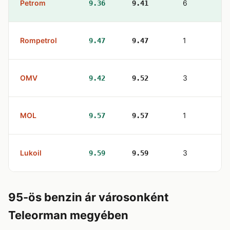
Petrom
6
9.36
9.41
Rompetrol
1
9.47
9.47
OMV
3
9.42
9.52
MOL
1
9.57
9.57
Lukoil
3
9.59
9.59
95-ös benzin ár városonként
Teleorman megyében