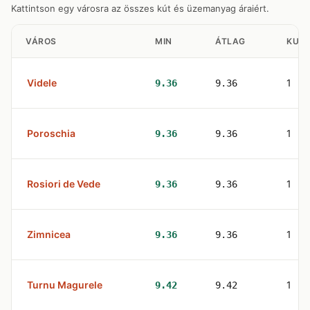
Kattintson egy városra az összes kút és üzemanyag áraiért.
VÁROS
MIN
ÁTLAG
KUT
Videle
1
9.36
9.36
Poroschia
1
9.36
9.36
Rosiori de Vede
1
9.36
9.36
Zimnicea
1
9.36
9.36
Turnu Magurele
1
9.42
9.42