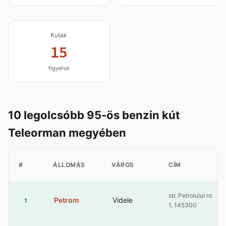
Kutak
15
figyelve
10 legolcsóbb 95-ös benzin kút
Teleorman megyében
#
ÁLLOMÁS
VÁROS
CÍM
str. Petrolului nr.
Petrom
Videle
1
1, 145300