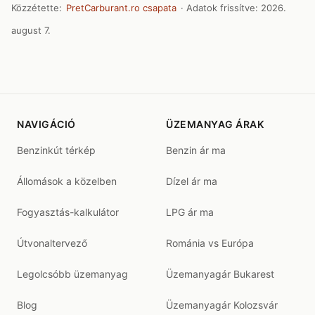
Közzétette:
PretCarburant.ro csapata
· Adatok frissítve:
2026.
august 7.
NAVIGÁCIÓ
ÜZEMANYAG ÁRAK
Benzinkút térkép
Benzin ár ma
Állomások a közelben
Dízel ár ma
Fogyasztás-kalkulátor
LPG ár ma
Útvonaltervező
Románia vs Európa
Legolcsóbb üzemanyag
Üzemanyagár Bukarest
Blog
Üzemanyagár Kolozsvár