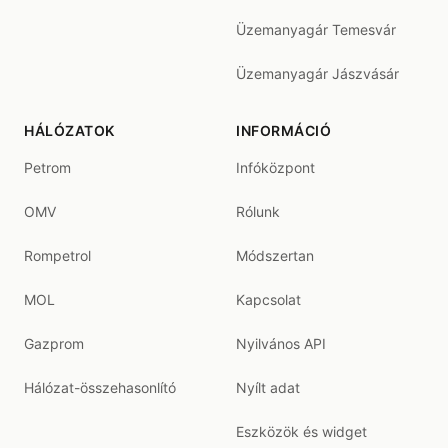
Üzemanyagár Temesvár
Üzemanyagár Jászvásár
HÁLÓZATOK
INFORMÁCIÓ
Petrom
Infóközpont
OMV
Rólunk
Rompetrol
Módszertan
MOL
Kapcsolat
Gazprom
Nyilvános API
Hálózat-összehasonlító
Nyílt adat
Eszközök és widget