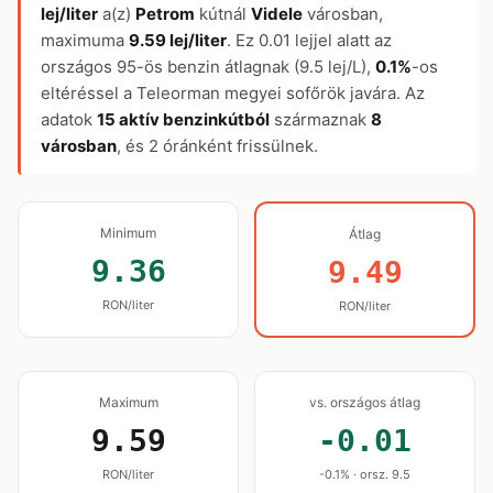
lej/liter
a(z)
Petrom
kútnál
Videle
városban,
maximuma
9.59 lej/liter
. Ez 0.01 lejjel alatt az
országos 95-ös benzin átlagnak (9.5 lej/L),
0.1%
-os
eltéréssel a Teleorman megyei sofőrök javára. Az
adatok
15 aktív benzinkútból
származnak
8
városban
, és 2 óránként frissülnek.
Minimum
Átlag
9.36
9.49
RON/liter
RON/liter
Maximum
vs. országos átlag
9.59
-0.01
RON/liter
-0.1% · orsz. 9.5