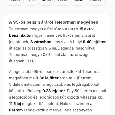
Suceava
Timis
Tulcea
Valcea
Vaslui
Vrancea
A 95-ös benzin áráról Teleorman megyében
Teleorman megyét a PretCarburant.ro
15 aktív
benzinkúton
figyeli, amelyek 95-ös benzin árat
jelentenek,
8 városban
elosztva. A helyi
9.49 lej/liter
átlagár az országos 9.5 lej/L átlaggal hasonlítva:
Teleorman megye 0.01 lejjel alatt az országos
átlagnak (0.1%).
A legolcsóbb 95-ös benzin-t árusító kút Teleorman
megyében ma
9.36 lej/liter
áron árul (Petrom,
Videle), miközben a legolcsóbb és legdrágább kút
közötti különbség
0.23 lej/liter
. Egy 50 literes tanknál
a legolcsóbb és legdrágább kút közötti választás kb.
11.5 lej
megtakarítást jelent. Hálózati szinten a
Petrom
rendelkezik a megyei legalacsonyabb