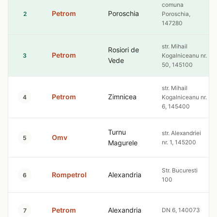
comuna
Petrom
Poroschia
2
Poroschia,
147280
str. Mihail
Rosiori de
Petrom
3
Kogalniceanu nr.
Vede
50, 145100
str. Mihail
Petrom
Zimnicea
4
Kogalniceanu nr.
6, 145400
Turnu
str. Alexandriei
Omv
5
Magurele
nr. 1, 145200
Str. Bucuresti
Rompetrol
Alexandria
6
100
Petrom
Alexandria
DN 6, 140073
7