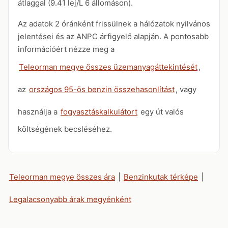
átlaggal (9.41 lej/L 6 állomáson).
Az adatok 2 óránként frissülnek a hálózatok nyilvános
jelentései és az ANPC árfigyelő alapján. A pontosabb
információért nézze meg a
Teleorman megye összes üzemanyagáttekintését
,
az
országos 95-ös benzin összehasonlítást
, vagy
használja a
fogyasztáskalkulátort
egy út valós
költségének becsléséhez.
Teleorman megye összes ára
|
Benzinkutak térképe
|
Legalacsonyabb árak megyénként