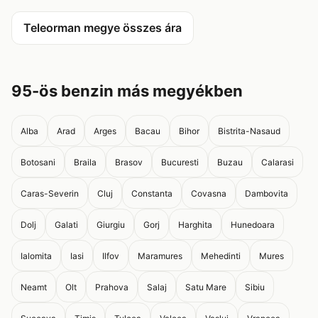
Teleorman megye összes ára
95-ös benzin más megyékben
Alba
Arad
Arges
Bacau
Bihor
Bistrita-Nasaud
Botosani
Braila
Brasov
Bucuresti
Buzau
Calarasi
Caras-Severin
Cluj
Constanta
Covasna
Dambovita
Dolj
Galati
Giurgiu
Gorj
Harghita
Hunedoara
Ialomita
Iasi
Ilfov
Maramures
Mehedinti
Mures
Neamt
Olt
Prahova
Salaj
Satu Mare
Sibiu