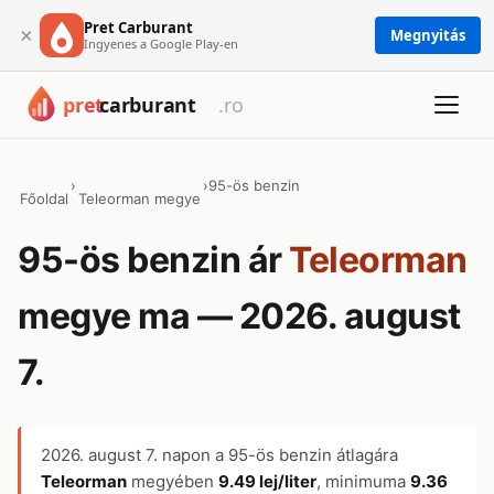
Pret Carburant
×
Megnyitás
Ingyenes a Google Play-en
›
›
95-ös benzin
Főoldal
Teleorman megye
95-ös benzin ár
Teleorman
megye ma — 2026. august
7.
2026. august 7.
napon a 95-ös benzin átlagára
Teleorman
megyében
9.49 lej/liter
, minimuma
9.36