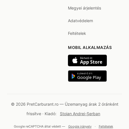
Megyei árjelentés
Adatvédelem
Feltételek
MOBIL ALKALMAZÁS
Elérhető itt:
App Store
ELÉRHETŐ ITT:
Google Play
© 2026 PretCarburant.ro — Üzemanyag árak 2 óránként
frissítve · Kiadó:
Stoian Andrei-Șerban
Google reCAPTCHA által védett —
Google irányelv
·
Feltételek