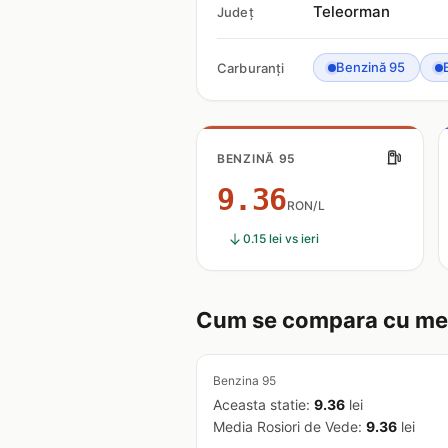
Teleorman
Județ
Benzină 95
Carburanți
BENZINĂ 95
9.36
RON/L
0.15 lei vs ieri
Cum se compara cu med
Benzina 95
Aceasta statie:
9.36
lei
Media Rosiori de Vede:
9.36
lei