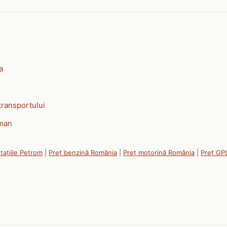
a
transportului
rman
tațiile Petrom
|
Preț benzină România
|
Preț motorină România
|
Preț GP