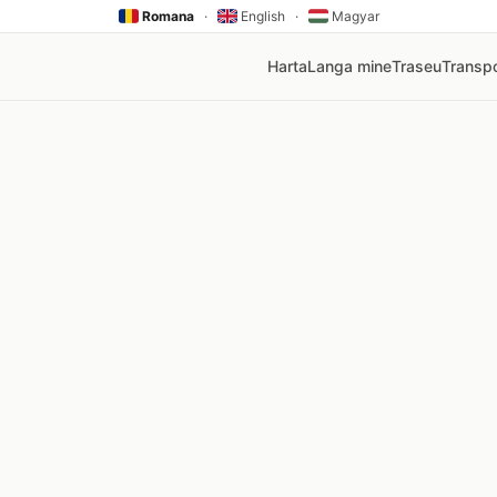
Romana
·
English
·
Magyar
Harta
Langa mine
Traseu
Transpo