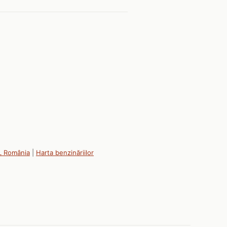
L România
|
Harta benzinăriilor