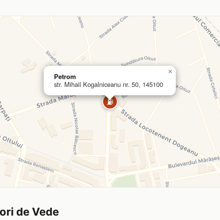
×
Petrom
str. Mihail Kogalniceanu nr. 50, 145100
⛽
iori de Vede