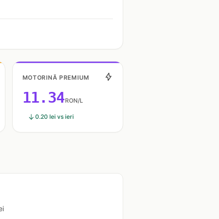
MOTORINĂ PREMIUM
11.34
RON/L
0.20 lei vs ieri
ei