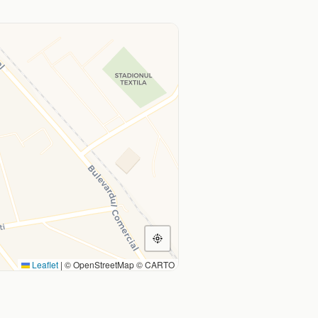
Leaflet
|
© OpenStreetMap © CARTO