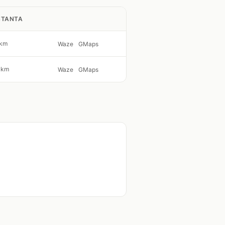
STANTA
 km
Waze
GMaps
 km
Waze
GMaps