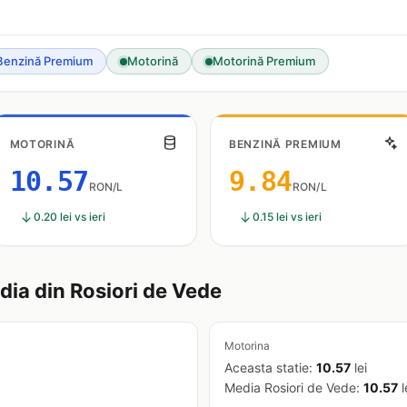
Benzină Premium
Motorină
Motorină Premium
MOTORINĂ
BENZINĂ PREMIUM
10.57
9.84
RON/L
RON/L
0.20 lei vs ieri
0.15 lei vs ieri
ia din Rosiori de Vede
Motorina
Aceasta statie:
10.57
lei
Media Rosiori de Vede:
10.57
l