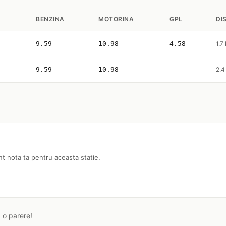
BENZINA
MOTORINA
GPL
DI
9.59
10.98
4.58
1.7
9.59
10.98
—
2.4
nt nota ta pentru aceasta statie.
a o parere!