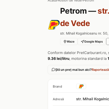
Acasa
›
Rosiori de Vede
›
Petrom
Petrom —
str
de Vede
str. Mihail Kogalniceanu nr. 50
Waze
Google Maps
Conform datelor PretCarburant.ro, 
9.36 lei/litru
, motorina standard la
Știi un preț mai bun aici?
Raportează
Brand
str. Mihail Kogaln
Adresă