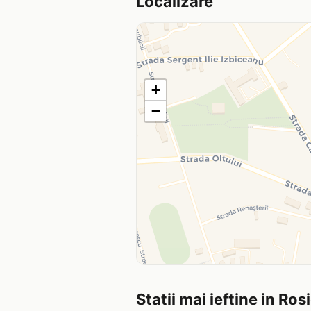
Localizare
+
−
Statii mai ieftine in Ros