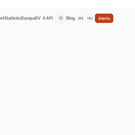
rt
Statistici
Europa
EV
API
Blog
Alerte
EN
HU