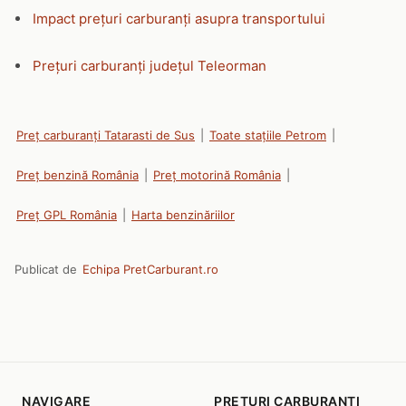
Impact prețuri carburanți asupra transportului
Prețuri carburanți județul Teleorman
Preț carburanți Tatarasti de Sus
|
Toate stațiile Petrom
|
Preț benzină România
|
Preț motorină România
|
Preț GPL România
|
Harta benzinăriilor
Publicat de
Echipa PretCarburant.ro
NAVIGARE
PRETURI CARBURANTI