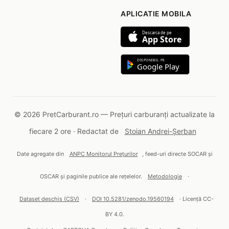
APLICATIE MOBILA
Descarca de pe
App Store
DISPONIBIL PE
Google Play
© 2026 PretCarburant.ro — Prețuri carburanți actualizate la
fiecare 2 ore · Redactat de
Stoian Andrei-Șerban
Date agregate din
ANPC Monitorul Prețurilor
, feed-uri directe SOCAR și
OSCAR și paginile publice ale rețelelor.
Metodologie
·
Dataset deschis (CSV)
·
DOI 10.5281/zenodo.19560194
· Licență CC-
BY 4.0.