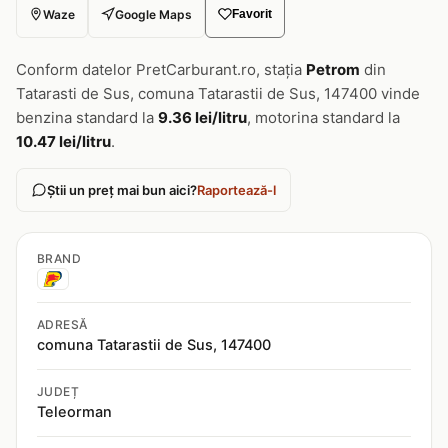
Waze
Google Maps
Favorit
Conform datelor PretCarburant.ro, stația
Petrom
din
Tatarasti de Sus, comuna Tatarastii de Sus, 147400 vinde
benzina standard la
9.36 lei/litru
, motorina standard la
10.47 lei/litru
.
Știi un preț mai bun aici?
Raportează-l
BRAND
ADRESĂ
comuna Tatarastii de Sus, 147400
JUDEȚ
Teleorman