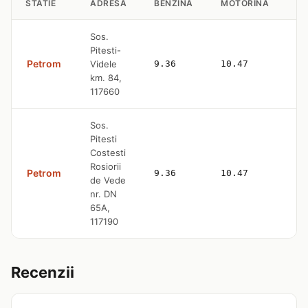
STATIE
ADRESA
BENZINA
MOTORINA
GP
Sos.
Pitesti-
Petrom
Videle
9.36
10.47
—
km. 84,
117660
Sos.
Pitesti
Costesti
Rosiorii
Petrom
9.36
10.47
—
de Vede
nr. DN
65A,
117190
Recenzii