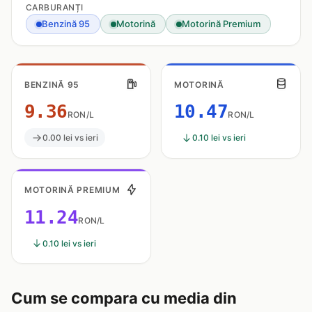
CARBURANȚI
Benzină 95
Motorină
Motorină Premium
BENZINĂ 95
MOTORINĂ
9.36
10.47
RON/L
RON/L
0.00 lei vs ieri
0.10 lei vs ieri
MOTORINĂ PREMIUM
11.24
RON/L
0.10 lei vs ieri
Cum se compara cu media din