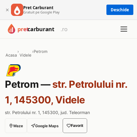
Pret Carburant
×
Deschide
Gratuit pe Google Play
›
›
Petrom
Acasa
Videle
Petrom —
str. Petrolului nr.
1, 145300, Videle
str. Petrolului nr. 1, 145300, jud. Teleorman
Waze
Google Maps
Favorit