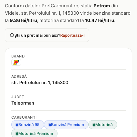
Conform datelor PretCarburant.ro, stația
Petrom
din
Videle, str. Petrolului nr. 1, 145300 vinde benzina standard
la
9.36 lei/litru
, motorina standard la
10.47 lei/litru
.
Știi un preț mai bun aici?
Raportează-l
BRAND
ADRESĂ
str. Petrolului nr. 1, 145300
JUDEȚ
Teleorman
CARBURANȚI
Benzină 95
Benzină Premium
Motorină
Motorină Premium