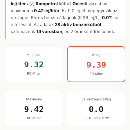
lej/liter
a(z)
Rompetrol
kútnál
Golesti
városban,
maximuma
9.42 lej/liter
. Ez 0.0 lejjel megegyezik az
országos 95-ös benzin átlagnak (9.39 lej/L),
0.0%
-os
eltéréssel. Az adatok
28 aktív benzinkútból
származnak
14 városban
, és 2 óránként frissülnek.
Minimum
Átlag
9.32
9.39
RON/liter
RON/liter
Maximum
vs. országos átlag
9.42
0.0
RON/liter
0.0% · orsz. 9.39