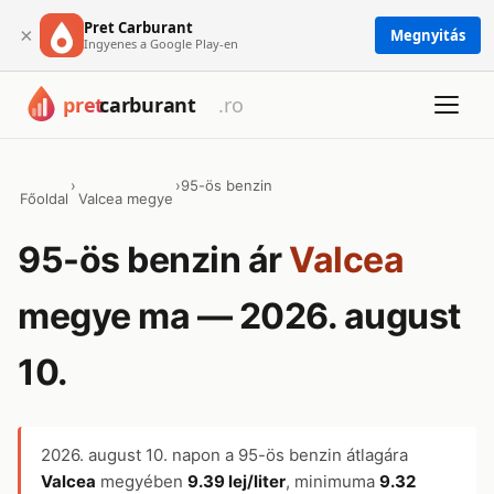
Pret Carburant
×
Megnyitás
Ingyenes a Google Play-en
›
›
95-ös benzin
Főoldal
Valcea megye
95-ös benzin ár
Valcea
megye ma — 2026. august
10.
2026. august 10.
napon a 95-ös benzin átlagára
Valcea
megyében
9.39 lej/liter
, minimuma
9.32