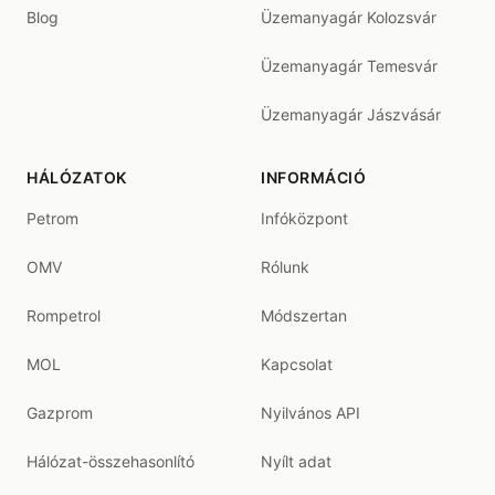
Blog
Üzemanyagár Kolozsvár
Üzemanyagár Temesvár
Üzemanyagár Jászvásár
HÁLÓZATOK
INFORMÁCIÓ
Petrom
Infóközpont
OMV
Rólunk
Rompetrol
Módszertan
MOL
Kapcsolat
Gazprom
Nyilvános API
Hálózat-összehasonlító
Nyílt adat