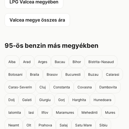
LPG Valcea megyében
Valcea megye összes ára
95-ös benzin más megyékben
Alba
Arad
Arges
Bacau
Bihor
Bistrita-Nasaud
Botosani
Braila
Brasov
Bucuresti
Buzau
Calarasi
Caras-Severin
Cluj
Constanta
Covasna
Dambovita
Dolj
Galati
Giurgiu
Gorj
Harghita
Hunedoara
Ialomita
Iasi
Ilfov
Maramures
Mehedinti
Mures
Neamt
Olt
Prahova
Salaj
Satu Mare
Sibiu