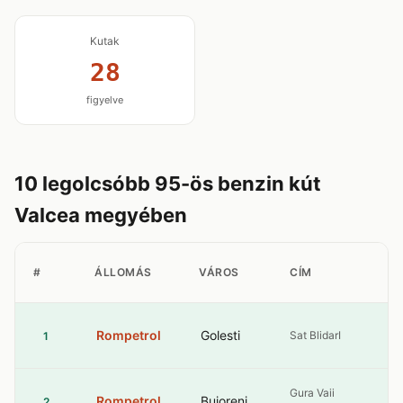
Kutak
28
figyelve
10 legolcsóbb 95-ös benzin kút
Valcea megyében
9
#
ÁLLOMÁS
VÁROS
CÍM
B
Rompetrol
Golesti
Sat BlidarI
9
1
Gura Vaii
Rompetrol
Bujoreni
9
2