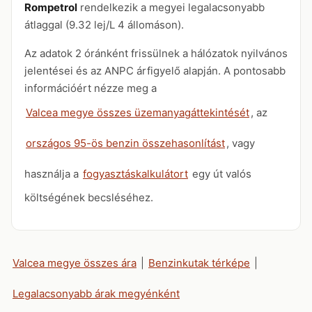
Rompetrol
rendelkezik a megyei legalacsonyabb
átlaggal (9.32 lej/L 4 állomáson).
Az adatok 2 óránként frissülnek a hálózatok nyilvános
jelentései és az ANPC árfigyelő alapján. A pontosabb
információért nézze meg a
Valcea megye összes üzemanyagáttekintését
, az
országos 95-ös benzin összehasonlítást
, vagy
használja a
fogyasztáskalkulátort
egy út valós
költségének becsléséhez.
Valcea megye összes ára
|
Benzinkutak térképe
|
Legalacsonyabb árak megyénként