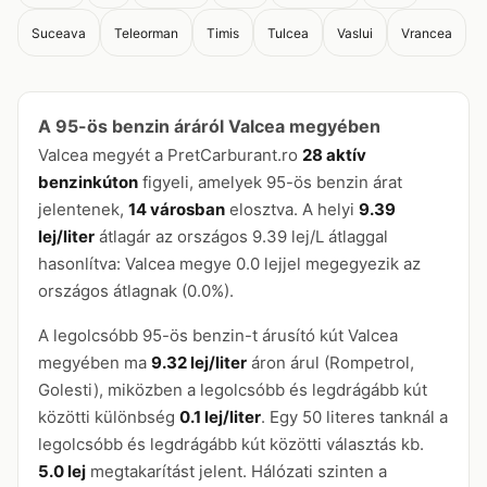
Suceava
Teleorman
Timis
Tulcea
Vaslui
Vrancea
A 95-ös benzin áráról Valcea megyében
Valcea megyét a PretCarburant.ro
28 aktív
benzinkúton
figyeli, amelyek 95-ös benzin árat
jelentenek,
14 városban
elosztva. A helyi
9.39
lej/liter
átlagár az országos 9.39 lej/L átlaggal
hasonlítva: Valcea megye 0.0 lejjel megegyezik az
országos átlagnak (0.0%).
A legolcsóbb 95-ös benzin-t árusító kút Valcea
megyében ma
9.32 lej/liter
áron árul (Rompetrol,
Golesti), miközben a legolcsóbb és legdrágább kút
közötti különbség
0.1 lej/liter
. Egy 50 literes tanknál a
legolcsóbb és legdrágább kút közötti választás kb.
5.0 lej
megtakarítást jelent. Hálózati szinten a