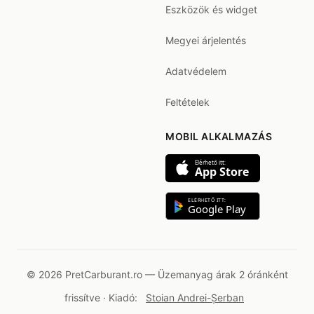
Eszközök és widget
Megyei árjelentés
Adatvédelem
Feltételek
MOBIL ALKALMAZÁS
Elérhető itt:
App Store
ELÉRHETŐ ITT:
Google Play
© 2026 PretCarburant.ro — Üzemanyag árak 2 óránként
frissítve · Kiadó:
Stoian Andrei-Șerban