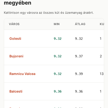
megyében
Kattintson egy városra az összes kút és üzemanyag áraiért.
VÁROS
MIN
ÁTLAG
KUT
Golesti
1
9.32
9.32
Bujoreni
2
9.32
9.37
Ramnicu Valcea
13
9.32
9.39
Balcesti
1
9.36
9.36