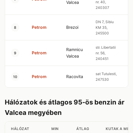
Valcea
nr. 40,
240307
DN 7, Sibiu
Petrom
Brezoi
9
8
KM 35,
245500
str. Libertatii
Ramnicu
Petrom
9
9
nr. 56,
Valcea
240451
sat Tutulesti,
Petrom
Racovita
9
10
247530
Hálózatok és átlagos 95-ös benzin ár
Valcea megyében
HÁLÓZAT
MIN
ÁTLAG
KUTAK A MEG