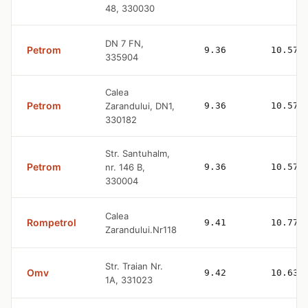
48, 330030
DN 7 FN,
Petrom
9.36
10.57
335904
Calea
Petrom
Zarandului, DN1,
9.36
10.57
330182
Str. Santuhalm,
Petrom
nr. 146 B,
9.36
10.57
330004
Calea
Rompetrol
9.41
10.77
Zarandului.Nr118
Str. Traian Nr.
Omv
9.42
10.63
1A, 331023