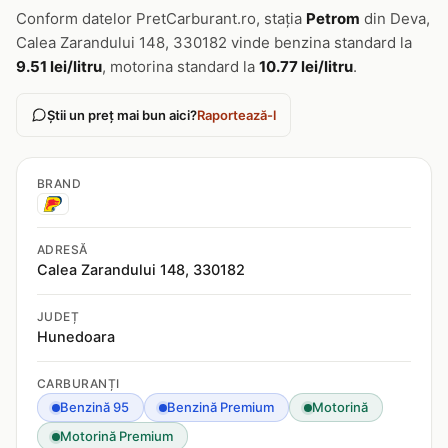
Conform datelor PretCarburant.ro, stația
Petrom
din Deva,
Calea Zarandului 148, 330182 vinde benzina standard la
9.51 lei/litru
, motorina standard la
10.77 lei/litru
.
Știi un preț mai bun aici?
Raportează-l
BRAND
ADRESĂ
Calea Zarandului 148, 330182
JUDEȚ
Hunedoara
CARBURANȚI
Benzină 95
Benzină Premium
Motorină
Motorină Premium