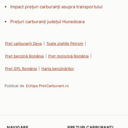
Impact prețuri carburanți asupra transportului
Prețuri carburanți județul Hunedoara
Preț carburanți Deva
|
Toate stațiile Petrom
|
Preț benzină România
|
Preț motorină România
|
Preț GPL România
|
Harta benzinăriilor
Publicat de
Echipa PretCarburant.ro
NAVIGARE
PRETURI CARBURANTI