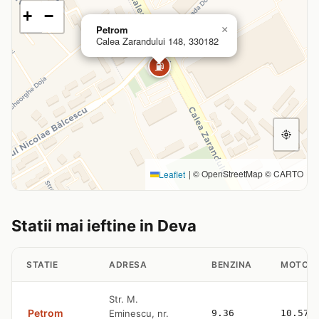
+
−
Petrom
×
Calea Zarandului 148, 330182
⛽
|
© OpenStreetMap © CARTO
Leaflet
Statii mai ieftine in Deva
STATIE
ADRESA
BENZINA
MOTORI
Str. M.
Petrom
Eminescu, nr.
9.36
10.57