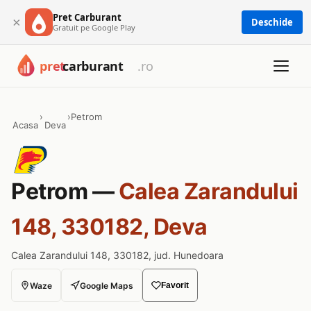
Pret Carburant
×
Deschide
Gratuit pe Google Play
›
›
Petrom
Acasa
Deva
Petrom —
Calea Zarandului
148, 330182, Deva
Calea Zarandului 148, 330182, jud. Hunedoara
Waze
Google Maps
Favorit