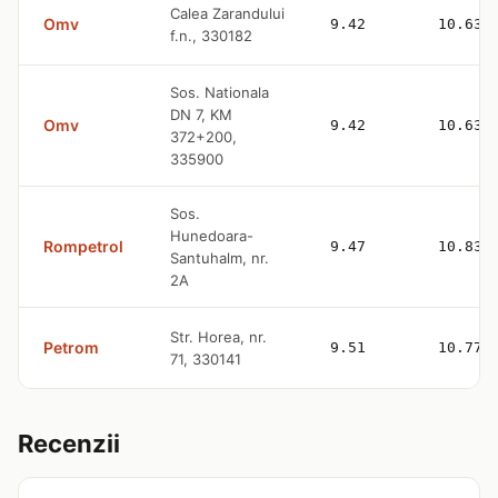
Calea Zarandului
Omv
9.42
10.63
f.n., 330182
Sos. Nationala
DN 7, KM
Omv
9.42
10.63
372+200,
335900
Sos.
Hunedoara-
Rompetrol
9.47
10.83
Santuhalm, nr.
2A
Str. Horea, nr.
Petrom
9.51
10.77
71, 330141
Recenzii