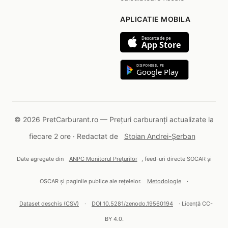
APLICATIE MOBILA
Descarca de pe
App Store
DISPONIBIL PE
Google Play
© 2026 PretCarburant.ro — Prețuri carburanți actualizate la
fiecare 2 ore · Redactat de
Stoian Andrei-Șerban
Date agregate din
ANPC Monitorul Prețurilor
, feed-uri directe SOCAR și
OSCAR și paginile publice ale rețelelor.
Metodologie
·
Dataset deschis (CSV)
·
DOI 10.5281/zenodo.19560194
· Licență CC-
BY 4.0.