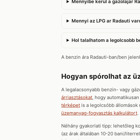
Mennyibe kerul a gazolajar R
Mennyi az LPG ar Radauti va
Hol talalhatom a legolcsobb 
A benzin ára Radauti-ban/ben jelenle
Hogyan spórolhat az 
A legalacsonyabb benzin- vagy gáz
árriasztásokat
, hogy automatikusan 
térképet
is a legolcsóbb állomások
üzemanyag-fogyasztás kalkulátort
.
Néhány gyakorlati tipp: lehetőleg k
(az árak általában 10-20 bani/liter