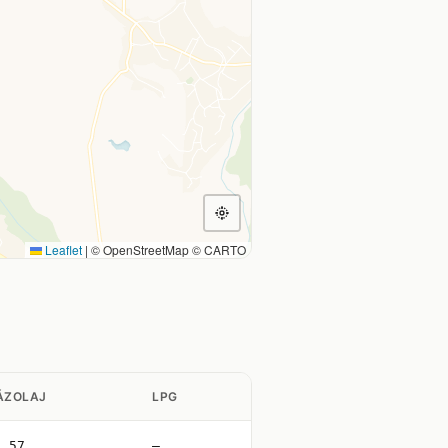
Leaflet
|
© OpenStreetMap © CARTO
ÁZOLAJ
LPG
0.57
—