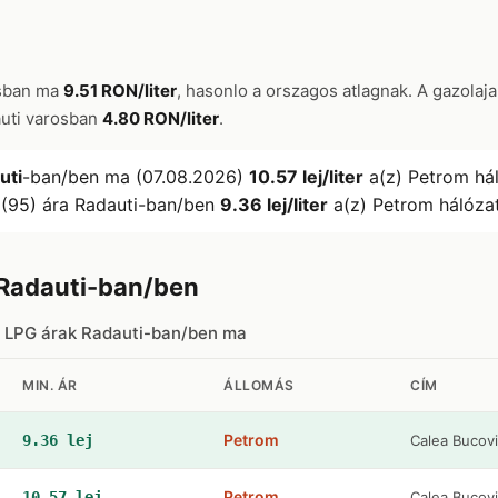
osban ma
9.51 RON/liter
, hasonlo a orszagos atlagnak. A gazolaj
auti varosban
4.80 RON/liter
.
uti
-ban/ben ma (07.08.2026)
10.57 lej/liter
a(z) Petrom hál
 (95) ára Radauti-ban/ben
9.36 lej/liter
a(z) Petrom hálózat
Radauti-ban/ben
s LPG árak Radauti-ban/ben ma
MIN. ÁR
ÁLLOMÁS
CÍM
Petrom
9.36 lej
Calea Bucov
Petrom
10.57 lej
Calea Bucov