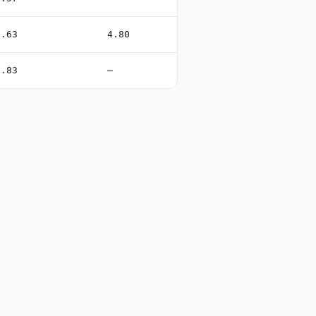
0.63
4.80
0.83
—