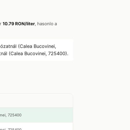
ar
10.79 RON/liter
, hasonlo a
ózatnál (Calea Bucovinei,
nál (Calea Bucovinei, 725400).
inei, 725400
inei, 725400