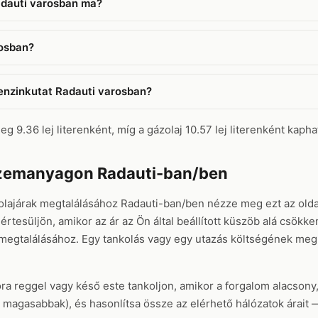
adauti varosban ma?
rosban?
benzinkutat Radauti varosban?
g 9.36 lej literenként, míg a gázolaj 10.57 lej literenként kaphat
üzemanyagon Radauti-ban/ben
olajárak megtalálásához Radauti-ban/ben nézze meg ezt az olda
értesüljön, amikor az ár az Ön által beállított küszöb alá csökk
 megtalálásához. Egy tankolás vagy egy utazás költségének me
ora reggel vagy késő este tankoljon, amikor a forgalom alacsony
rel magasabbak), és hasonlítsa össze az elérhető hálózatok árai