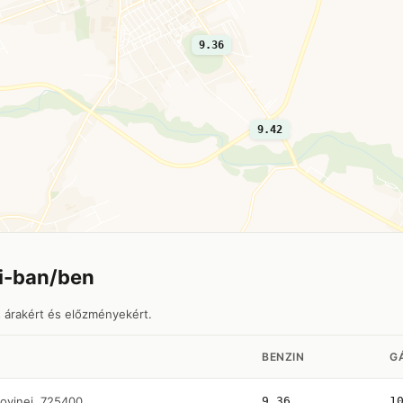
9.36
9.42
i-ban/ben
s árakért és előzményekért.
BENZIN
G
ovinei, 725400
9.36
1