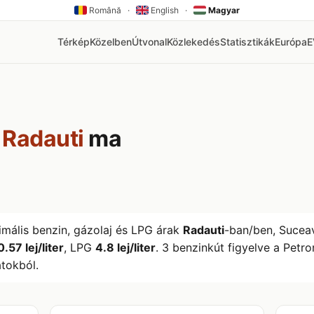
Română
·
English
·
Magyar
Térkép
Közelben
Útvonal
Közlekedés
Statisztikák
Európa
k
Radauti
ma
imális benzin, gázolaj és LPG árak
Radauti
-ban/ben, Suce
0.57 lej/liter
, LPG
4.8 lej/liter
. 3 benzinkút figyelve a Pet
tokból.