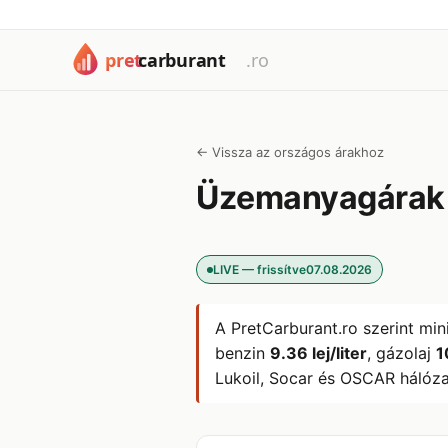
← Vissza az országos árakhoz
Üzemanyagára
LIVE — frissítve
07.08.2026
A PretCarburant.ro szerint min
benzin
9.36 lej/liter
, gázolaj
1
Lukoil, Socar és OSCAR hálóza