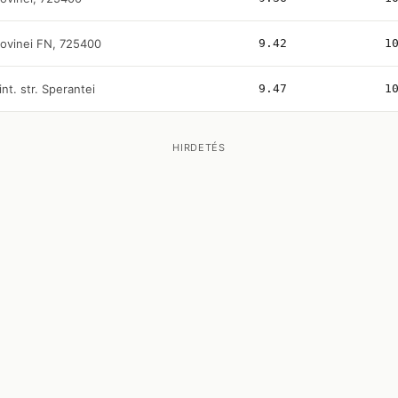
ovinei FN, 725400
9.42
1
 int. str. Sperantei
9.47
1
HIRDETÉS