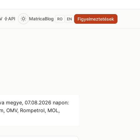
EV
API
Matrica
Blog
Figyelmeztetések
RO
EN
ava megye,
07.08.2026
napon:
rom, OMV, Rompetrol, MOL,