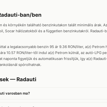
Radauti-ban/ben
en és környékén található benzinkutakon talált minimális árak. A
, Socar hálózatokból és a független benzinkutakról. Radauti-ba
tal a legalacsonyabb benzin 95 ár 9.36 RON/liter, a(z) Petrom h
ára 10.57 RON/liter-től indul a(z) Petrom kútnál, az autó-LPG pe
naponta figyeljük és automatikusan frissítjük, így a(z) Radauti
ankolásnál spórolhatnak.
ések — Radauti
uti varosban ma?