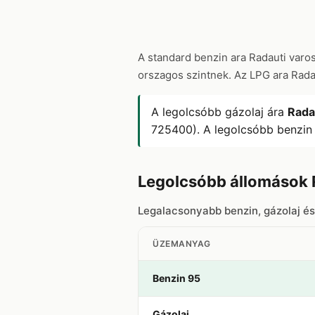
A standard benzin ara Radauti var
orszagos szintnek. Az LPG ara Rad
A legolcsóbb gázolaj ára
Rada
725400). A legolcsóbb benzin
Legolcsóbb állomások 
Legalacsonyabb benzin, gázolaj é
ÜZEMANYAG
Benzin 95
Gázolaj