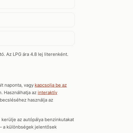
ó. Az LPG ára 4.8 lej literenként.
lt naponta, vagy
kapcsolja be az
en. Használhatja az
interaktív
gbecsléséhez használja az
, kerülje az autópálya benzinkutakat
t — a különbségek jelentősek