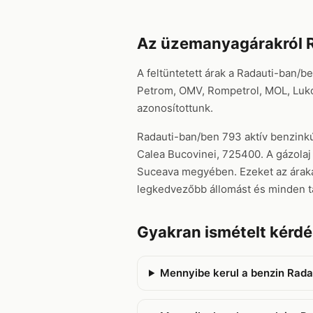
Az üzemanyagárakról 
A feltüntetett árak a Radauti-ban/b
Petrom, OMV, Rompetrol, MOL, Lukoil
azonosítottunk.
Radauti-ban/ben 793 aktív benzinkút
Calea Bucovinei, 725400. A gázolaj 
Suceava megyében. Ezeket az árakat 
legkedvezőbb állomást és minden t
Gyakran ismételt kérd
Mennyibe kerul a benzin Rada