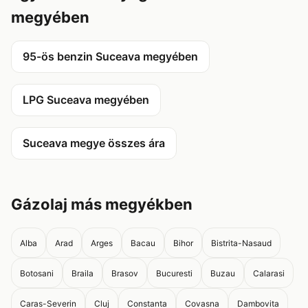
megyében
95-ös benzin Suceava megyében
LPG Suceava megyében
Suceava megye összes ára
Gázolaj más megyékben
Alba
Arad
Arges
Bacau
Bihor
Bistrita-Nasaud
Botosani
Braila
Brasov
Bucuresti
Buzau
Calarasi
Caras-Severin
Cluj
Constanta
Covasna
Dambovita