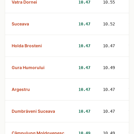
Vatra Dornei
2
10.47
10.55
Suceava
9
10.47
10.52
Holda Brosteni
1
10.47
10.47
Gura Humorului
3
10.47
10.49
Argestru
1
10.47
10.47
Dumbrăveni Suceava
1
10.47
10.47
Câmpulung Moldovenesc
1
10.49
10.49