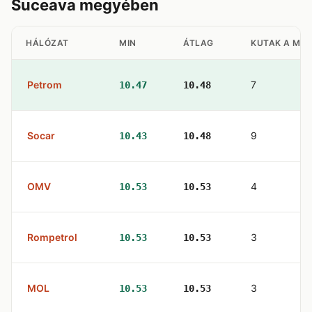
Suceava megyében
HÁLÓZAT
MIN
ÁTLAG
KUTAK A ME
Petrom
7
10.47
10.48
Socar
9
10.43
10.48
OMV
4
10.53
10.53
Rompetrol
3
10.53
10.53
MOL
3
10.53
10.53