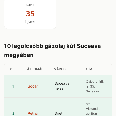
Kutak
35
figyelve
10 legolcsóbb gázolaj kút Suceava
megyében
#
ÁLLOMÁS
VÁROS
CÍM
Calea Unirii,
Suceava
Socar
1
nr. 35,
Unirii
Suceava
str.
Alexandru
Petrom
Siret
2
cel Bun