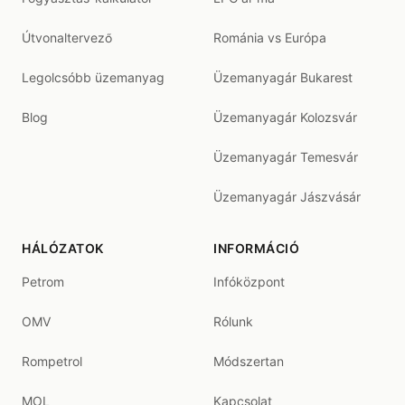
Útvonaltervező
Románia vs Európa
Legolcsóbb üzemanyag
Üzemanyagár Bukarest
Blog
Üzemanyagár Kolozsvár
Üzemanyagár Temesvár
Üzemanyagár Jászvásár
HÁLÓZATOK
INFORMÁCIÓ
Petrom
Infóközpont
OMV
Rólunk
Rompetrol
Módszertan
MOL
Kapcsolat