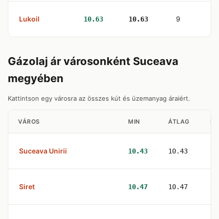
Lukoil
9
10.63
10.63
Gázolaj ár városonként Suceava
megyében
Kattintson egy városra az összes kút és üzemanyag áraiért.
VÁROS
MIN
ÁTLAG
KU
Suceava Unirii
1
10.43
10.43
Siret
1
10.47
10.47