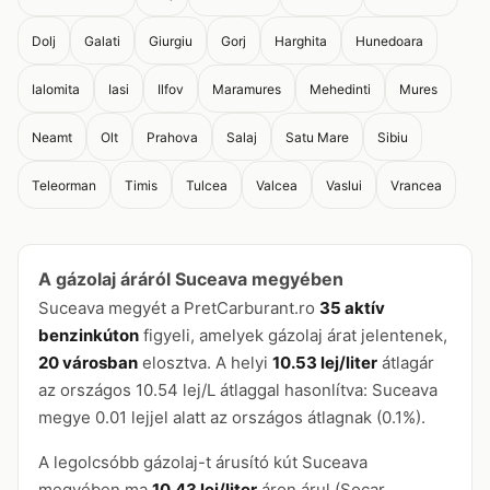
Dolj
Galati
Giurgiu
Gorj
Harghita
Hunedoara
Ialomita
Iasi
Ilfov
Maramures
Mehedinti
Mures
Neamt
Olt
Prahova
Salaj
Satu Mare
Sibiu
Teleorman
Timis
Tulcea
Valcea
Vaslui
Vrancea
A gázolaj áráról Suceava megyében
Suceava megyét a PretCarburant.ro
35 aktív
benzinkúton
figyeli, amelyek gázolaj árat jelentenek,
20 városban
elosztva. A helyi
10.53 lej/liter
átlagár
az országos 10.54 lej/L átlaggal hasonlítva: Suceava
megye 0.01 lejjel alatt az országos átlagnak (0.1%).
A legolcsóbb gázolaj-t árusító kút Suceava
megyében ma
10.43 lej/liter
áron árul (Socar,