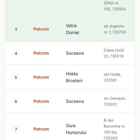
(DN2) nr.
150, 725500
Vatra
str. Argestru
Petrom
3
Dornei
nr. 1, 725700
Calea Unirii
Petrom
Suceava
4
22, 720018
Holda
sat Holda,
Petrom
5
Brosteni
727081
str. Cernauti,
Petrom
Suceava
6
720021
B-dul
Gura
Bucovina nr.
Petrom
7
Humorului
100 bis,
725300