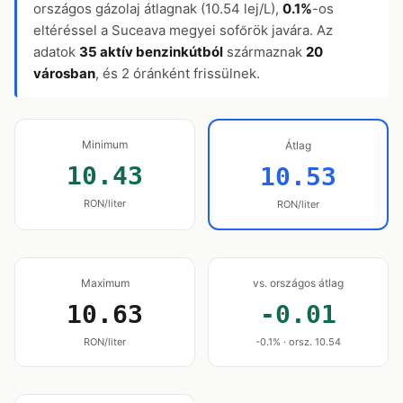
országos gázolaj átlagnak (10.54 lej/L),
0.1%
-os
eltéréssel a Suceava megyei sofőrök javára. Az
adatok
35 aktív benzinkútból
származnak
20
városban
, és 2 óránként frissülnek.
Minimum
Átlag
10.43
10.53
RON/liter
RON/liter
Maximum
vs. országos átlag
10.63
-0.01
RON/liter
-0.1% · orsz. 10.54