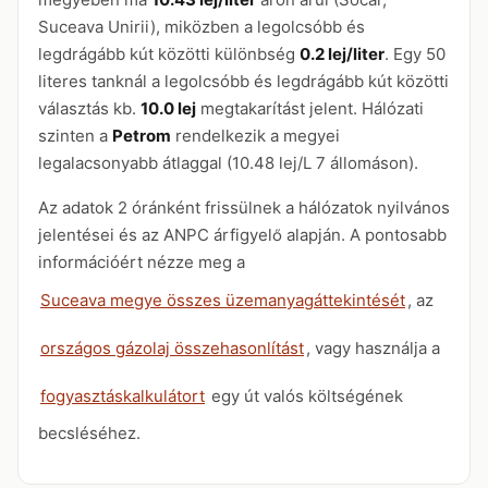
Suceava Unirii), miközben a legolcsóbb és
legdrágább kút közötti különbség
0.2 lej/liter
. Egy 50
literes tanknál a legolcsóbb és legdrágább kút közötti
választás kb.
10.0 lej
megtakarítást jelent. Hálózati
szinten a
Petrom
rendelkezik a megyei
legalacsonyabb átlaggal (10.48 lej/L 7 állomáson).
Az adatok 2 óránként frissülnek a hálózatok nyilvános
jelentései és az ANPC árfigyelő alapján. A pontosabb
információért nézze meg a
Suceava megye összes üzemanyagáttekintését
, az
országos gázolaj összehasonlítást
, vagy használja a
fogyasztáskalkulátort
egy út valós költségének
becsléséhez.