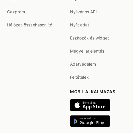
Gazprom
Nyilvános API
Hálózat-összehasonlító
Nyílt adat
Eszközök és widget
Megyei árjelentés
Adatvédelem
Feltételek
MOBIL ALKALMAZÁS
Elérhető itt:
App Store
ELÉRHETŐ ITT:
Google Play