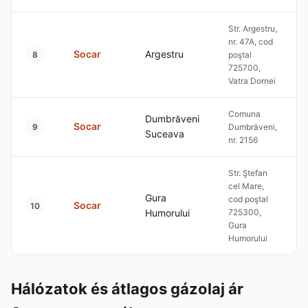
Str. Argestru,
nr. 47A, cod
Socar
Argestru
8
poştal
725700,
Vatra Dornei
Comuna
Dumbrăveni
Socar
9
Dumbrăveni,
Suceava
nr. 2156
Str. Ştefan
cel Mare,
Gura
cod poştal
Socar
10
Humorului
725300,
Gura
Humorului
Hálózatok és átlagos gázolaj ár