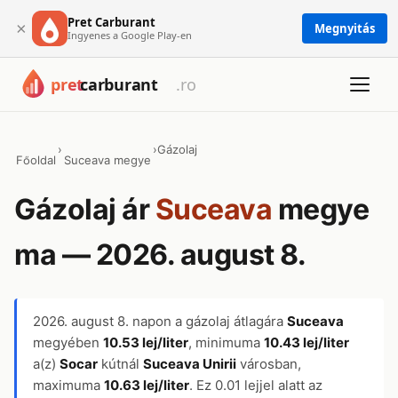
Pret Carburant
×
Megnyitás
Ingyenes a Google Play-en
›
›
Gázolaj
Főoldal
Suceava megye
Gázolaj ár
Suceava
megye
ma — 2026. august 8.
2026. august 8.
napon a gázolaj átlagára
Suceava
megyében
10.53 lej/liter
, minimuma
10.43 lej/liter
a(z)
Socar
kútnál
Suceava Unirii
városban,
maximuma
10.63 lej/liter
. Ez 0.01 lejjel alatt az