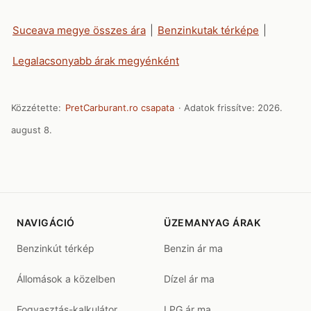
Suceava megye összes ára
|
Benzinkutak térképe
|
Legalacsonyabb árak megyénként
Közzétette:
PretCarburant.ro csapata
· Adatok frissítve:
2026.
august 8.
NAVIGÁCIÓ
ÜZEMANYAG ÁRAK
Benzinkút térkép
Benzin ár ma
Állomások a közelben
Dízel ár ma
Fogyasztás-kalkulátor
LPG ár ma