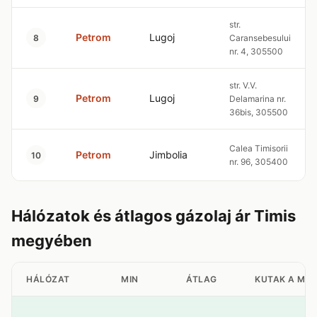
str.
Petrom
Lugoj
8
Caransebesului
nr. 4, 305500
str. V.V.
Petrom
Lugoj
9
Delamarina nr.
36bis, 305500
Calea Timisorii
Petrom
Jimbolia
10
nr. 96, 305400
Hálózatok és átlagos gázolaj ár Timis
megyében
HÁLÓZAT
MIN
ÁTLAG
KUTAK A ME