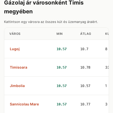
Gázolaj ár városonként Timis
megyében
Kattintson egy városra az összes kút és üzemanyag áraiért.
VÁROS
MIN
ÁTLAG
KUT
Lugoj
8
10.57
10.7
Timisoara
33
10.57
10.78
Jimbolia
1
10.57
10.57
Sannicolau Mare
3
10.57
10.77