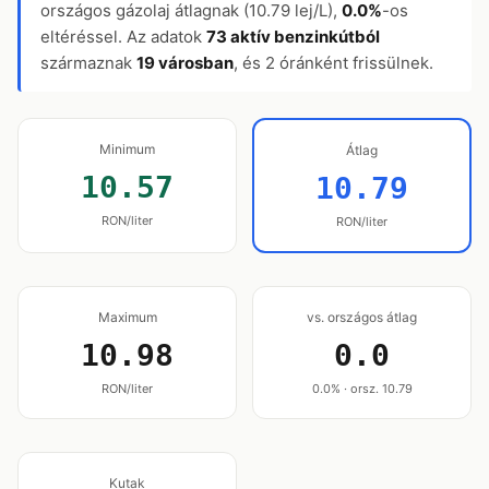
országos gázolaj átlagnak (10.79 lej/L),
0.0%
-os
eltéréssel. Az adatok
73 aktív benzinkútból
származnak
19 városban
, és 2 óránként frissülnek.
Minimum
Átlag
10.57
10.79
RON/liter
RON/liter
Maximum
vs. országos átlag
10.98
0.0
RON/liter
0.0% · orsz. 10.79
Kutak