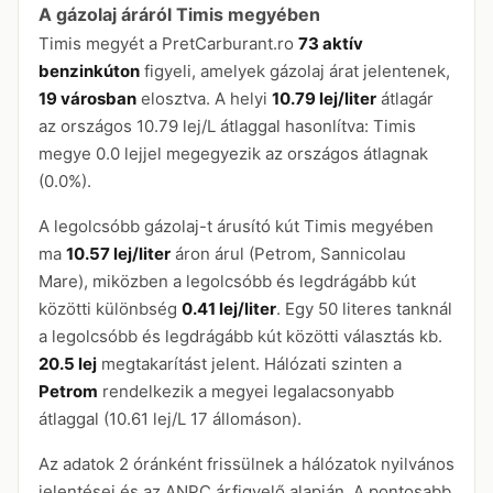
A gázolaj áráról Timis megyében
Timis megyét a PretCarburant.ro
73 aktív
benzinkúton
figyeli, amelyek gázolaj árat jelentenek,
19 városban
elosztva. A helyi
10.79 lej/liter
átlagár
az országos 10.79 lej/L átlaggal hasonlítva: Timis
megye 0.0 lejjel megegyezik az országos átlagnak
(0.0%).
A legolcsóbb gázolaj-t árusító kút Timis megyében
ma
10.57 lej/liter
áron árul (Petrom, Sannicolau
Mare), miközben a legolcsóbb és legdrágább kút
közötti különbség
0.41 lej/liter
. Egy 50 literes tanknál
a legolcsóbb és legdrágább kút közötti választás kb.
20.5 lej
megtakarítást jelent. Hálózati szinten a
Petrom
rendelkezik a megyei legalacsonyabb
átlaggal (10.61 lej/L 17 állomáson).
Az adatok 2 óránként frissülnek a hálózatok nyilvános
jelentései és az ANPC árfigyelő alapján. A pontosabb