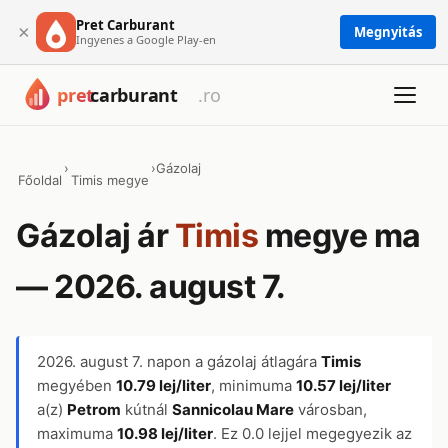
Pret Carburant
×
Megnyitás
Ingyenes a Google Play-en
›
›
Gázolaj
Főoldal
Timis megye
Gázolaj ár
Timis
megye ma
— 2026. august 7.
2026. august 7.
napon a gázolaj átlagára
Timis
megyében
10.79 lej/liter
, minimuma
10.57 lej/liter
a(z)
Petrom
kútnál
Sannicolau Mare
városban,
maximuma
10.98 lej/liter
. Ez 0.0 lejjel megegyezik az