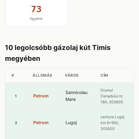
73
figyelve
10 legolcsóbb gázolaj kút Timis
megyében
#
ÁLLOMÁS
VÁROS
CÍM
Drumul
Sannicolau
Petrom
1
Cenadului nr.
Mare
18A, 305600
centura Lugoj
Petrom
Lugoj
2
km 6+950,
305500