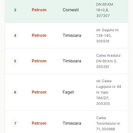
DN 69 KM
Petrom
Cornesti
3
18+0,8,
307307
str. Sagului nr.
Petrom
Timisoara
4
138-140,
300516
Calea Aradului
Petrom
Timisoara
5
DN 69 Km 3,
300291
str. Calea
Lugojului nr. 84
Petrom
Faget
6
nr. topo
164/2/1,
305300
Calea
Petrom
Timisoara
7
Torontalului nr.
71, 300668