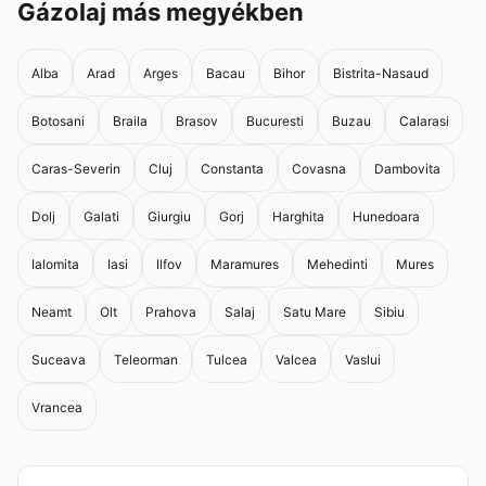
Gázolaj más megyékben
Alba
Arad
Arges
Bacau
Bihor
Bistrita-Nasaud
Botosani
Braila
Brasov
Bucuresti
Buzau
Calarasi
Caras-Severin
Cluj
Constanta
Covasna
Dambovita
Dolj
Galati
Giurgiu
Gorj
Harghita
Hunedoara
Ialomita
Iasi
Ilfov
Maramures
Mehedinti
Mures
Neamt
Olt
Prahova
Salaj
Satu Mare
Sibiu
Suceava
Teleorman
Tulcea
Valcea
Vaslui
Vrancea