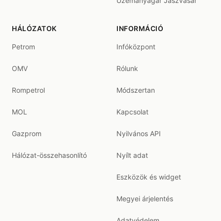
Üzemanyagár Jászvásár
HÁLÓZATOK
INFORMÁCIÓ
Petrom
Infóközpont
OMV
Rólunk
Rompetrol
Módszertan
MOL
Kapcsolat
Gazprom
Nyilvános API
Hálózat-összehasonlító
Nyílt adat
Eszközök és widget
Megyei árjelentés
Adatvédelem