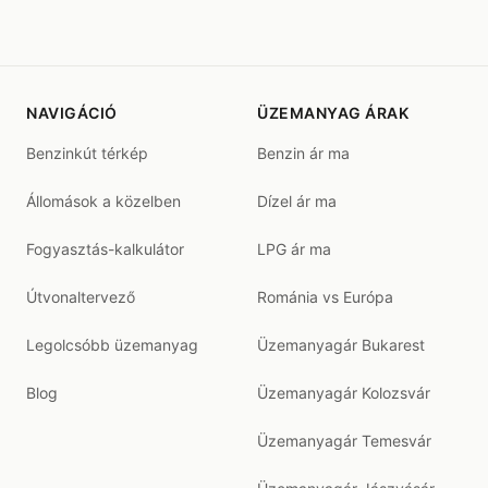
NAVIGÁCIÓ
ÜZEMANYAG ÁRAK
Benzinkút térkép
Benzin ár ma
Állomások a közelben
Dízel ár ma
Fogyasztás-kalkulátor
LPG ár ma
Útvonaltervező
Románia vs Európa
Legolcsóbb üzemanyag
Üzemanyagár Bukarest
Blog
Üzemanyagár Kolozsvár
Üzemanyagár Temesvár