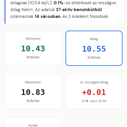
átlagnak (10.54 lej/L),
0.1%
-os eltéréssel az országos
átlag felett. Az adatok
37 aktív benzinkútból
származnak
14 városban
, és 2 óránként frissülnek.
Minimum
Átlag
10.43
10.55
RON/liter
RON/liter
Maximum
vs. országos átlag
10.83
+0.01
RON/liter
0.1% · orsz. 10.54
Kutak