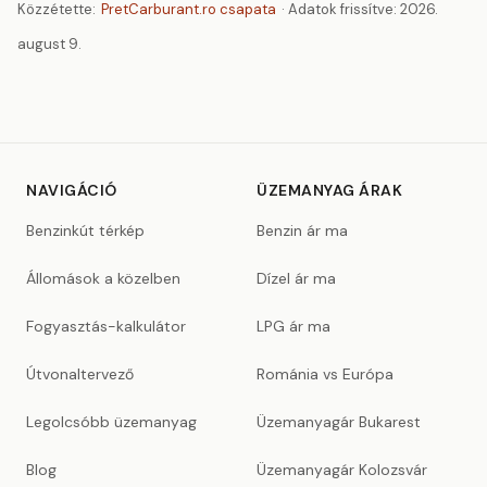
Közzétette:
PretCarburant.ro csapata
· Adatok frissítve:
2026.
august 9.
NAVIGÁCIÓ
ÜZEMANYAG ÁRAK
Benzinkút térkép
Benzin ár ma
Állomások a közelben
Dízel ár ma
Fogyasztás-kalkulátor
LPG ár ma
Útvonaltervező
Románia vs Európa
Legolcsóbb üzemanyag
Üzemanyagár Bukarest
Blog
Üzemanyagár Kolozsvár