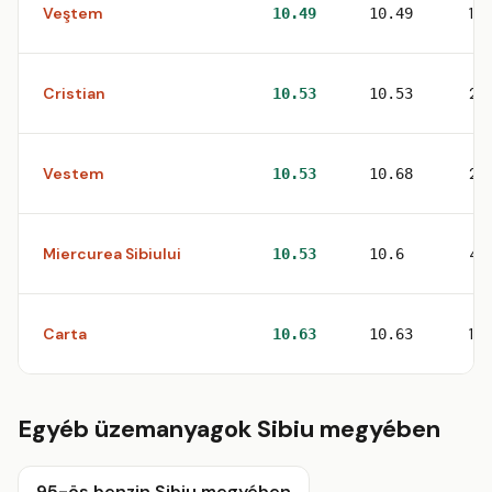
Veştem
1
10.49
10.49
Cristian
2
10.53
10.53
Vestem
2
10.53
10.68
Miercurea Sibiului
4
10.53
10.6
Carta
1
10.63
10.63
Egyéb üzemanyagok Sibiu megyében
95-ös benzin Sibiu megyében