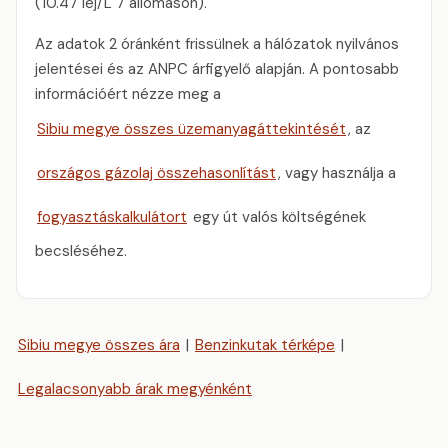
(10.47 lej/L 7 állomáson).
Az adatok 2 óránként frissülnek a hálózatok nyilvános
jelentései és az ANPC árfigyelő alapján. A pontosabb
információért nézze meg a
Sibiu megye összes üzemanyagáttekintését
, az
országos gázolaj összehasonlítást
, vagy használja a
fogyasztáskalkulátort
egy út valós költségének
becsléséhez.
Sibiu megye összes ára
|
Benzinkutak térképe
|
Legalacsonyabb árak megyénként