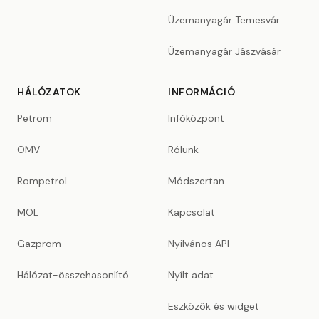
Üzemanyagár Temesvár
Üzemanyagár Jászvásár
HÁLÓZATOK
INFORMÁCIÓ
Petrom
Infóközpont
OMV
Rólunk
Rompetrol
Módszertan
MOL
Kapcsolat
Gazprom
Nyilvános API
Hálózat-összehasonlító
Nyílt adat
Eszközök és widget