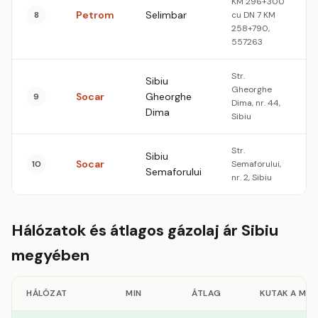
KM 296+300
Petrom
Selimbar
8
cu DN 7 KM
258+790,
557263
Str.
Sibiu
Gheorghe
Socar
Gheorghe
9
Dima, nr. 44,
Dima
Sibiu
Str.
Sibiu
Socar
10
Semaforului,
Semaforului
nr. 2, Sibiu
Hálózatok és átlagos gázolaj ár Sibiu
megyében
HÁLÓZAT
MIN
ÁTLAG
KUTAK A ME