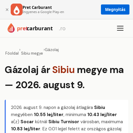
Pret Carburant
×
Megnyitás
Ingyenes a Google Play-en
›
›
Gázolaj
Főoldal
Sibiu megye
Gázolaj ár
Sibiu
megye ma
— 2026. august 9.
2026. august 9.
napon a gázolaj átlagára
Sibiu
megyében
10.55 lej/liter
, minimuma
10.43 lej/liter
a(z)
Socar
kútnál
Sibiu Turnisor
városban, maximuma
10.83 lej/liter
. Ez 0.01 lejjel felett az országos gázolaj