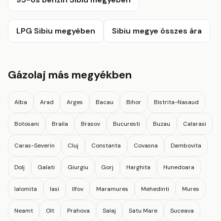
LPG Sibiu megyében
Sibiu megye összes ára
Gázolaj más megyékben
Alba
Arad
Arges
Bacau
Bihor
Bistrita-Nasaud
Botosani
Braila
Brasov
Bucuresti
Buzau
Calarasi
Caras-Severin
Cluj
Constanta
Covasna
Dambovita
Dolj
Galati
Giurgiu
Gorj
Harghita
Hunedoara
Ialomita
Iasi
Ilfov
Maramures
Mehedinti
Mures
Neamt
Olt
Prahova
Salaj
Satu Mare
Suceava