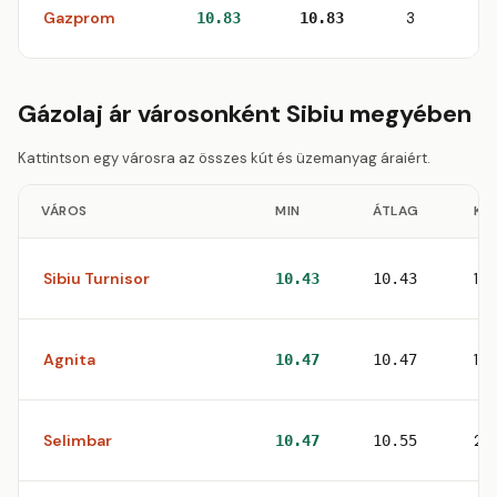
Gazprom
3
10.83
10.83
Gázolaj ár városonként Sibiu megyében
Kattintson egy városra az összes kút és üzemanyag áraiért.
VÁROS
MIN
ÁTLAG
KU
Sibiu Turnisor
1
10.43
10.43
Agnita
1
10.47
10.47
Selimbar
2
10.47
10.55