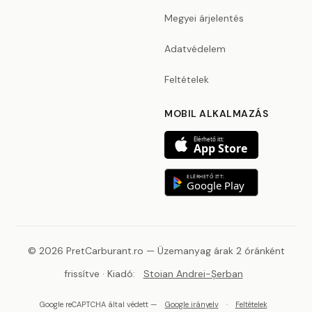
Megyei árjelentés
Adatvédelem
Feltételek
MOBIL ALKALMAZÁS
Elérhető itt:
App Store
ELÉRHETŐ ITT:
Google Play
© 2026 PretCarburant.ro — Üzemanyag árak 2 óránként
frissítve · Kiadó:
Stoian Andrei-Șerban
Google reCAPTCHA által védett —
Google irányelv
·
Feltételek