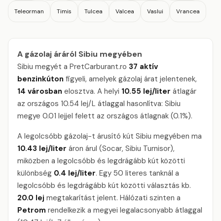
Teleorman
Timis
Tulcea
Valcea
Vaslui
Vrancea
A gázolaj áráról Sibiu megyében
Sibiu megyét a PretCarburant.ro
37 aktív
benzinkúton
figyeli, amelyek gázolaj árat jelentenek,
14 városban
elosztva. A helyi
10.55 lej/liter
átlagár
az országos 10.54 lej/L átlaggal hasonlítva: Sibiu
megye 0.01 lejjel felett az országos átlagnak (0.1%).
A legolcsóbb gázolaj-t árusító kút Sibiu megyében ma
10.43 lej/liter
áron árul (Socar, Sibiu Turnisor),
miközben a legolcsóbb és legdrágább kút közötti
különbség
0.4 lej/liter
. Egy 50 literes tanknál a
legolcsóbb és legdrágább kút közötti választás kb.
20.0 lej
megtakarítást jelent. Hálózati szinten a
Petrom
rendelkezik a megyei legalacsonyabb átlaggal