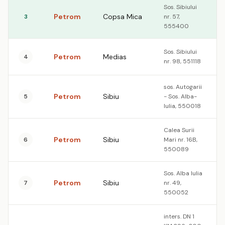
Sos. Sibiului
Petrom
Copsa Mica
3
nr. 57,
555400
Sos. Sibiului
Petrom
Medias
4
nr. 98, 551118
sos. Autogarii
Petrom
Sibiu
5
- Sos. Alba-
Iulia, 550018
Calea Surii
Petrom
Sibiu
6
Mari nr. 16B,
550089
Sos. Alba Iulia
Petrom
Sibiu
7
nr. 49,
550052
inters. DN 1