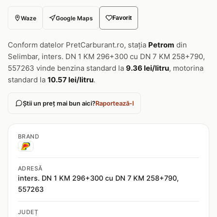
Waze
Google Maps
Favorit
Conform datelor PretCarburant.ro, stația
Petrom
din
Selimbar, inters. DN 1 KM 296+300 cu DN 7 KM 258+790,
557263 vinde benzina standard la
9.36 lei/litru
, motorina
standard la
10.57 lei/litru
.
Știi un preț mai bun aici?
Raportează-l
BRAND
ADRESĂ
inters. DN 1 KM 296+300 cu DN 7 KM 258+790,
557263
JUDEȚ