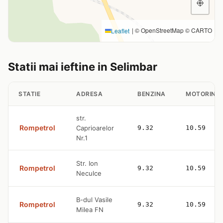
|
© OpenStreetMap © CARTO
Leaflet
Statii mai ieftine in Selimbar
STATIE
ADRESA
BENZINA
MOTORINA
str.
Rompetrol
Caprioarelor
9.32
10.59
Nr.1
Str. Ion
Rompetrol
9.32
10.59
Neculce
B-dul Vasile
Rompetrol
9.32
10.59
Milea FN