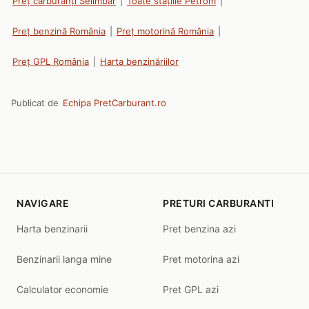
Preț carburanți Selimbar
|
Toate stațiile Petrom
|
Preț benzină România
|
Preț motorină România
|
Preț GPL România
|
Harta benzinăriilor
Publicat de
Echipa PretCarburant.ro
NAVIGARE
PRETURI CARBURANTI
Harta benzinarii
Pret benzina azi
Benzinarii langa mine
Pret motorina azi
Calculator economie
Pret GPL azi