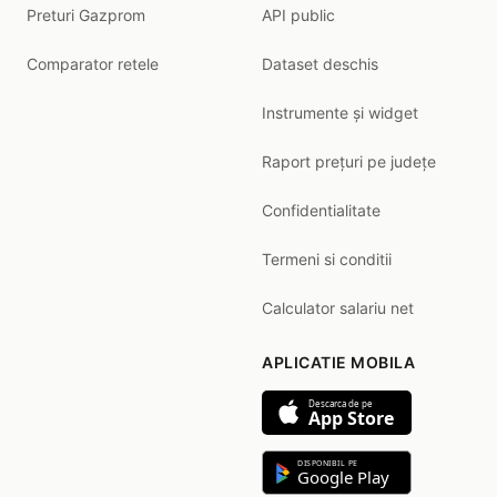
Preturi Gazprom
API public
Comparator retele
Dataset deschis
Instrumente și widget
Raport prețuri pe județe
Confidentialitate
Termeni si conditii
Calculator salariu net
APLICATIE MOBILA
Descarca de pe
App Store
DISPONIBIL PE
Google Play