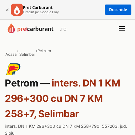
Pret Carburant
×
Deschide
Gratuit pe Google Play
›
›
Petrom
Acasa
Selimbar
Petrom —
inters. DN 1 KM
296+300 cu DN 7 KM
258+7, Selimbar
inters. DN 1 KM 296+300 cu DN 7 KM 258+790, 557263, jud.
Sibiu