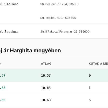
iu Secuiesc
Str. Beclean, nr. 284, 535600
Str. Toplitei, nr. 97, 535300
iu Secuiesc
Str. II Rakoczi Ferenc, nr. 25, 535600
aj ár Harghita megyében
N
ÁTLAG
KUTAK A M
9
.57
10.57
1
.63
10.63
5
.63
10.63