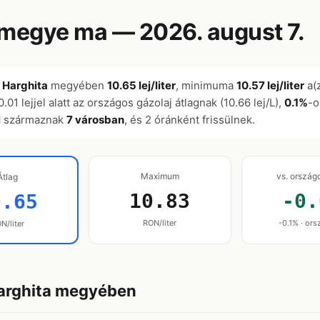
megye ma — 2026. august 7.
a
Harghita
megyében
10.65 lej/liter
, minimuma
10.57 lej/liter
a(
 0.01 lejjel alatt az országos gázolaj átlagnak (10.66 lej/L),
0.1%
-o
l
származnak
7 városban
, és 2 óránként frissülnek.
Maximum
vs. ország
Átlag
10.83
-0.
0.65
RON/liter
-0.1% · ors
N/liter
Harghita megyében