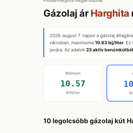
Főoldal
›
Harghita megye
›
Gázolaj
Gázolaj ár
Harghita
2026. august 7.
napon a gázolaj átlagár
városban, maximuma
10.83 lej/liter
. Ez
javára. Az adatok
23 aktív benzinkútbó
Minimum
10.57
1
RON/liter
RO
10 legolcsóbb gázolaj kút 