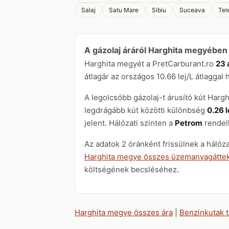
Salaj
Satu Mare
Sibiu
Suceava
Tel
A gázolaj áráról Harghita megyében
Harghita megyét a PretCarburant.ro
23 
átlagár az országos 10.66 lej/L átlaggal 
A legolcsóbb gázolaj-t árusító kút Har
legdrágább kút közötti különbség
0.26 l
jelent. Hálózati szinten a
Petrom
rendelk
Az adatok 2 óránként frissülnek a hálóz
Harghita megye összes üzemanyagáttek
költségének becsléséhez.
Harghita megye összes ára
|
Benzinkutak 