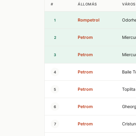
#
ÁLLOMÁS
VÁROS
Rompetrol
Odorhe
1
Petrom
Miercu
2
Petrom
Miercu
3
Petrom
Baile 
4
Petrom
Toplita
5
Petrom
Gheorg
6
Petrom
Cristu
7