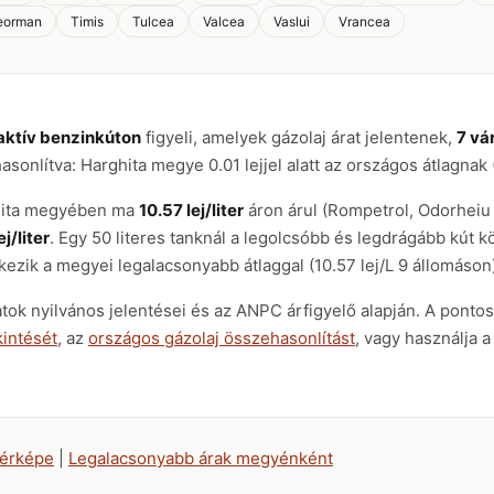
eorman
Timis
Tulcea
Valcea
Vaslui
Vrancea
aktív benzinkúton
figyeli, amelyek gázolaj árat jelentenek,
7 vá
hasonlítva: Harghita megye 0.01 lejjel alatt az országos átlagnak 
ghita megyében ma
10.57 lej/liter
áron árul (Rompetrol, Odorheiu
ej/liter
. Egy 50 literes tanknál a legolcsóbb és legdrágább kút kö
ezik a megyei legalacsonyabb átlaggal (10.57 lej/L 9 állomáson)
atok nyilvános jelentései és az ANPC árfigyelő alapján. A pont
intését
, az
országos gázolaj összehasonlítást
, vagy használja 
térképe
|
Legalacsonyabb árak megyénként