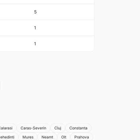
5
1
1
alarasi
Caras-Severin
Cluj
Constanta
ehedinti
Mures
Neamt
Olt
Prahova