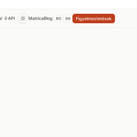
EV
API
Matrica
Blog
Figyelmeztetések
RO
EN