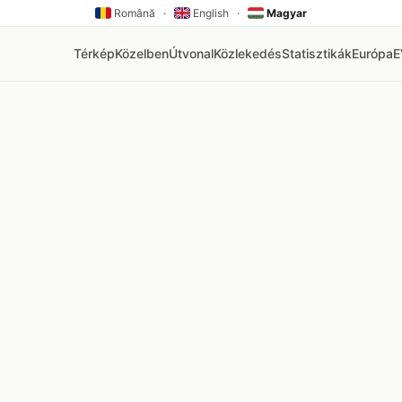
Română
·
English
·
Magyar
Térkép
Közelben
Útvonal
Közlekedés
Statisztikák
Európa