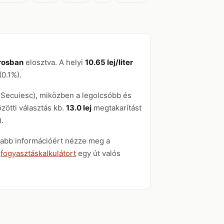
rosban
elosztva. A helyi
10.65 lej/liter
(0.1%).
 Secuiesc), miközben a legolcsóbb és
zötti választás kb.
13.0 lej
megtakarítást
.
osabb információért nézze meg a
a
fogyasztáskalkulátort
egy út valós