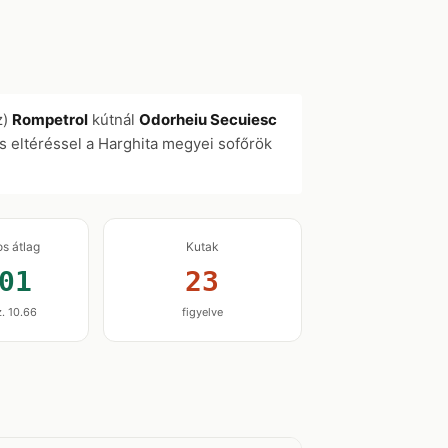
z)
Rompetrol
kútnál
Odorheiu Secuiesc
s eltéréssel a Harghita megyei sofőrök
os átlag
Kutak
01
23
z. 10.66
figyelve