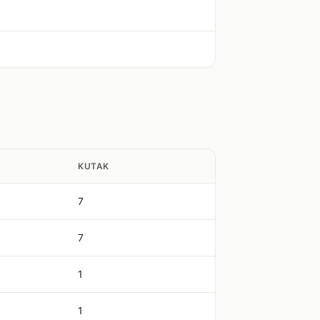
KUTAK
7
7
1
1