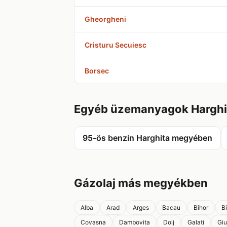
Gheorgheni
Cristuru Secuiesc
Borsec
Egyéb üzemanyagok Hargh
95-ös benzin Harghita megyében
Gázolaj más megyékben
Alba
Arad
Arges
Bacau
Bihor
B
Covasna
Dambovita
Dolj
Galati
Giu