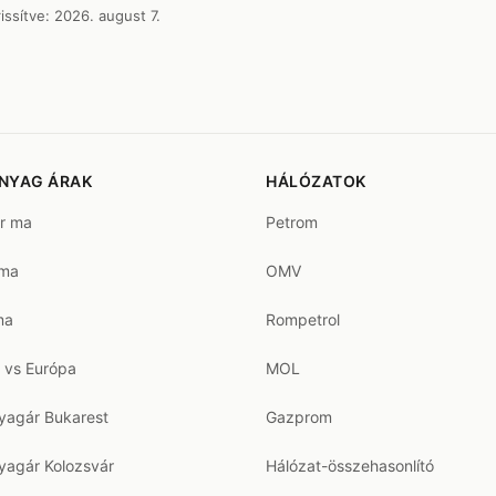
issítve:
2026. august 7.
NYAG ÁRAK
HÁLÓZATOK
ár ma
Petrom
 ma
OMV
ma
Rompetrol
 vs Európa
MOL
agár Bukarest
Gazprom
agár Kolozsvár
Hálózat-összehasonlító