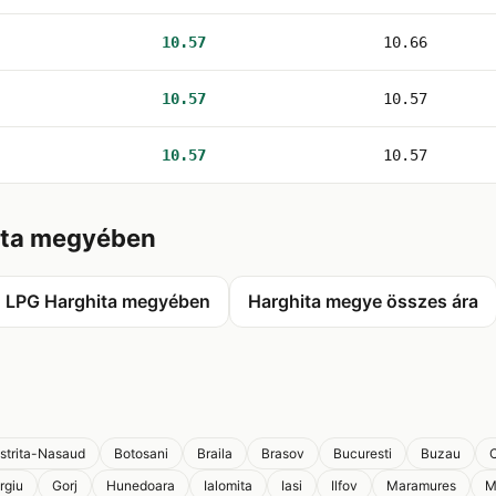
10.57
10.66
10.57
10.57
10.57
10.57
ita megyében
LPG Harghita megyében
Harghita megye összes ára
istrita-Nasaud
Botosani
Braila
Brasov
Bucuresti
Buzau
C
rgiu
Gorj
Hunedoara
Ialomita
Iasi
Ilfov
Maramures
M