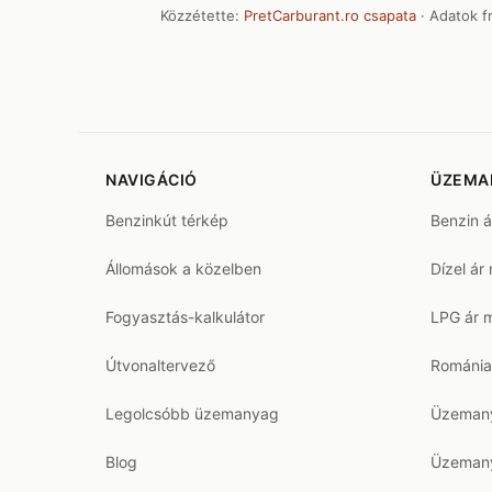
Közzétette:
PretCarburant.ro csapata
· Adatok fr
NAVIGÁCIÓ
ÜZEMA
Benzinkút térkép
Benzin 
Állomások a közelben
Dízel ár
Fogyasztás-kalkulátor
LPG ár 
Útvonaltervező
Románia
Legolcsóbb üzemanyag
Üzemany
Blog
Üzemany