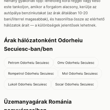
Néhány gyakorlati tipp: lehetőleg kora reggel vagy késő
este tankoljon, amikor a forgalom alacsony, kerülje az
autópálya benzinkutakat (az árak általában 10-20
bani/literrel magasabbak), és hasonlítsa össze az elérhető
hálózatok árait — a különbségek jelentősek lehetnek.
Árak hálózatonként Odorheiu
Secuiesc-ban/ben
Petrom Odorheiu Secuiesc
Omv Odorheiu Secuiesc
Rompetrol Odorheiu Secuiesc
Mol Odorheiu Secuiesc
Lukoil Odorheiu Secuiesc
Socar Odorheiu Secuiesc
Üzemanyagárak Románia