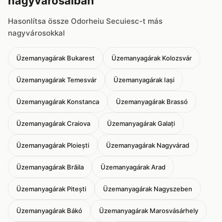
nagyvárosaiban
Hasonlítsa össze Odorheiu Secuiesc-t más
nagyvárosokkal
Üzemanyagárak Bukarest
Üzemanyagárak Kolozsvár
Üzemanyagárak Temesvár
Üzemanyagárak Iași
Üzemanyagárak Konstanca
Üzemanyagárak Brassó
Üzemanyagárak Craiova
Üzemanyagárak Galați
Üzemanyagárak Ploiești
Üzemanyagárak Nagyvárad
Üzemanyagárak Brăila
Üzemanyagárak Arad
Üzemanyagárak Pitești
Üzemanyagárak Nagyszeben
Üzemanyagárak Bákó
Üzemanyagárak Marosvásárhely