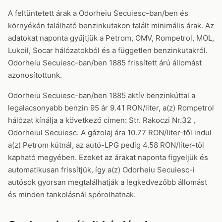
A feltüntetett árak a Odorheiu Secuiesc-ban/ben és
környékén található benzinkutakon talált minimális árak. Az
adatokat naponta gyűjtjük a Petrom, OMV, Rompetrol, MOL,
Lukoil, Socar hálózatokból és a független benzinkutakról.
Odorheiu Secuiesc-ban/ben 1885 frissített árú állomást
azonosítottunk.
Odorheiu Secuiesc-ban/ben 1885 aktív benzinkúttal a
legalacsonyabb benzin 95 ár 9.41 RON/liter, a(z) Rompetrol
hálózat kínálja a következő címen: Str. Rakoczi Nr.32 ,
Odorheiul Secuiesc. A gázolaj ára 10.77 RON/liter-től indul
a(z) Petrom kútnál, az autó-LPG pedig 4.58 RON/liter-től
kapható megyében. Ezeket az árakat naponta figyeljük és
automatikusan frissítjük, így a(z) Odorheiu Secuiesc-i
autósok gyorsan megtalálhatják a legkedvezőbb állomást
és minden tankolásnál spórolhatnak.