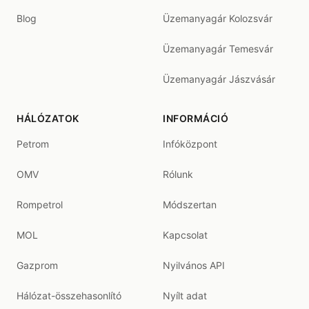
Blog
Üzemanyagár Kolozsvár
Üzemanyagár Temesvár
Üzemanyagár Jászvásár
HÁLÓZATOK
INFORMÁCIÓ
Petrom
Infóközpont
OMV
Rólunk
Rompetrol
Módszertan
MOL
Kapcsolat
Gazprom
Nyilvános API
Hálózat-összehasonlító
Nyílt adat