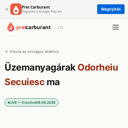
Pret Carburant
×
Megnyitás
Ingyenes a Google Play-en
← Vissza az országos árakhoz
Üzemanyagárak
Odorheiu
Secuiesc
ma
LIVE — frissítve
06.08.2026