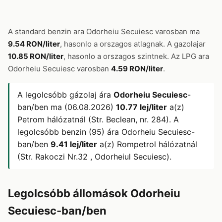
A standard benzin ara Odorheiu Secuiesc varosban ma
9.54 RON/liter
, hasonlo a orszagos atlagnak. A gazolajar
10.85 RON/liter
, hasonlo a orszagos szintnek. Az LPG ara
Odorheiu Secuiesc varosban
4.59 RON/liter
.
A legolcsóbb gázolaj ára
Odorheiu Secuiesc
-
ban/ben ma (06.08.2026)
10.77 lej/liter
a(z)
Petrom hálózatnál (Str. Beclean, nr. 284). A
legolcsóbb benzin (95) ára Odorheiu Secuiesc-
ban/ben
9.41 lej/liter
a(z) Rompetrol hálózatnál
(Str. Rakoczi Nr.32 , Odorheiul Secuiesc).
Legolcsóbb állomások Odorheiu
Secuiesc-ban/ben