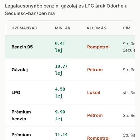
Legalacsonyabb benzin, gázolaj és LPG árak Odorheiu
Secuiesc-ban/ben ma
ÜZEMANYAG
MIN. ÁR
ÁLLOMÁS
CÍM
9.41
Str. Rako
Benzin 95
Rompetrol
Secuies
lej
10.77
Gázolaj
Petrom
Str. Becl
lej
4.58
LPG
Lukoil
str. Becl
lej
Prémium
9.99
Petrom
Str. Becl
benzin
lej
Prémium
11.14
Str. Rako
Rompetrol