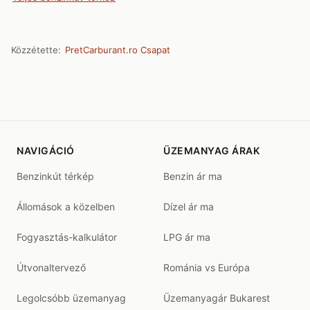
Közzétette:
PretCarburant.ro Csapat
NAVIGÁCIÓ
ÜZEMANYAG ÁRAK
Benzinkút térkép
Benzin ár ma
Állomások a közelben
Dízel ár ma
Fogyasztás-kalkulátor
LPG ár ma
Útvonaltervező
Románia vs Európa
Legolcsóbb üzemanyag
Üzemanyagár Bukarest