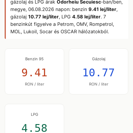
gázolaj és LPG árak
Odorheiu Secuiesc
-ban/ben,
megye,
06.08.2026
napon: benzin
9.41 lej/liter
,
gázolaj
10.77 lej/liter
, LPG
4.58 lej/liter
. 7
benzinkút figyelve a Petrom, OMV, Rompetrol,
MOL, Lukoil, Socar és OSCAR hálózatokból.
Benzin 95
Gázolaj
9.41
10.77
RON / liter
RON / liter
LPG
4.58