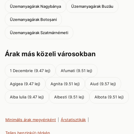
Üzemanyagárak Nagybánya
Üzemanyagárak Buzău
Üzemanyagárak Botoșani
Üzemanyagárak Szatmárnémeti
Árak más közeli városokban
1 Decembrie (9.47 lej)
Afumati (9.51 lej)
Agigea (9.47 lej)
Agnita (9.51 lej)
Aiud (9.57 lej)
Alba Iulia (9.47 lej)
Albesti (9.51 lej)
Albota (9.51 lej)
Minimális árak megyénként
|
Árstatisztikák
|
Teljes benzinkút-térkép