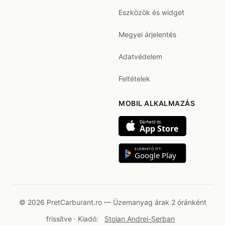
Eszközök és widget
Megyei árjelentés
Adatvédelem
Feltételek
MOBIL ALKALMAZÁS
Elérhető itt:
App Store
ELÉRHETŐ ITT:
Google Play
© 2026 PretCarburant.ro — Üzemanyag árak 2 óránként
frissítve · Kiadó:
Stoian Andrei-Șerban