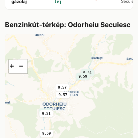
gázolaj
Secuies
lej
Benzinkút-térkép: Odorheiu Secuiesc
+
−
9.51
9.59
9.57
9.57
9.41
9.51
9.59