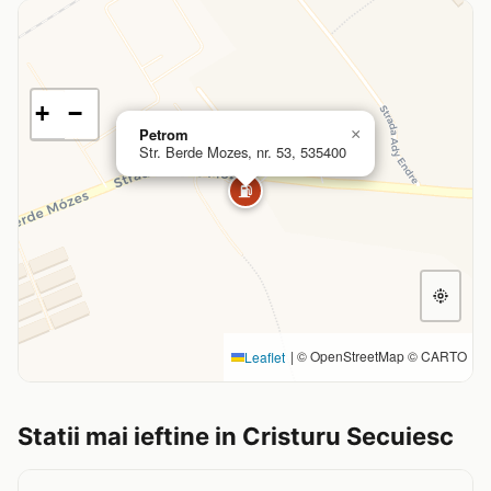
+
−
Petrom
×
Str. Berde Mozes, nr. 53, 535400
⛽
|
© OpenStreetMap © CARTO
Leaflet
Statii mai ieftine in Cristuru Secuiesc