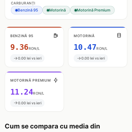
CARBURANȚI
Benzină 95
Motorină
Motorină Premium
BENZINĂ 95
MOTORINĂ
9.36
10.47
RON/L
RON/L
0.00 lei vs ieri
0.00 lei vs ieri
MOTORINĂ PREMIUM
11.24
RON/L
0.00 lei vs ieri
Cum se compara cu media din