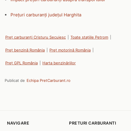
Prețuri carburanți județul Harghita
Preț carburanți Cristuru Secuiesc
|
Toate stațiile Petrom
|
Preț benzină România
|
Preț motorină România
|
Preț GPL România
|
Harta benzinăriilor
Publicat de
Echipa PretCarburant.ro
NAVIGARE
PRETURI CARBURANTI