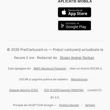
APLICATIE MOBILA
Descarca de pe
App Store
DISPONIBIL PE
Google Play
© 2026 PretCarburant.ro — Prețuri carburanți actualizate la
fiecare 2 ore · Redactat de
Stoian Andrei-Șerban
Date agregate din
ANPC Monitorul Prețurilor
, feed-uri directe SOCAR și
OSCAR și paginile publice ale rețelelor.
Metodologie
·
Dataset deschis (CSV)
·
DOI 10.5281/zenodo.19560194
· Licență CC-
BY 4.0.
Protejat de reCAPTCHA Google —
Politica Google
·
Termeni