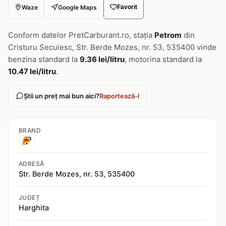
Waze
Google Maps
Favorit
Conform datelor PretCarburant.ro, stația
Petrom
din
Cristuru Secuiesc, Str. Berde Mozes, nr. 53, 535400 vinde
benzina standard la
9.36 lei/litru
, motorina standard la
10.47 lei/litru
.
Știi un preț mai bun aici?
Raportează-l
BRAND
ADRESĂ
Str. Berde Mozes, nr. 53, 535400
JUDEȚ
Harghita