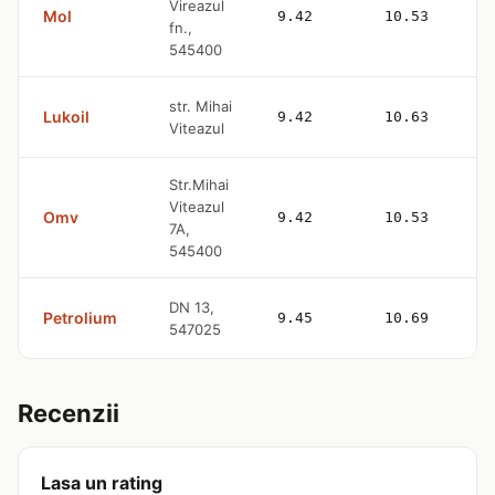
Vireazul
Mol
9.42
10.53
fn.,
545400
str. Mihai
Lukoil
9.42
10.63
Viteazul
Str.Mihai
Viteazul
Omv
9.42
10.53
7A,
545400
DN 13,
Petrolium
9.45
10.69
547025
Recenzii
Lasa un rating