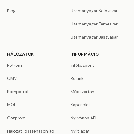
Blog
Üzemanyagár Kolozsvár
Üzemanyagár Temesvár
Üzemanyagár Jászvásár
HÁLÓZATOK
INFORMÁCIÓ
Petrom
Infóközpont
OMV
Rólunk
Rompetrol
Módszertan
MOL
Kapcsolat
Gazprom
Nyilvános API
Hálózat-összehasonlító
Nyílt adat