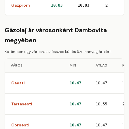
Gazprom
2
10.83
10.83
Gázolaj ár városonként Dambovita
megyében
Kattintson egy városra az összes kút és üzemanyag áraiért.
VÁROS
MIN
ÁTLAG
KU
Gaesti
1
10.47
10.47
Tartasesti
2
10.47
10.55
Cornesti
1
10.47
10.47