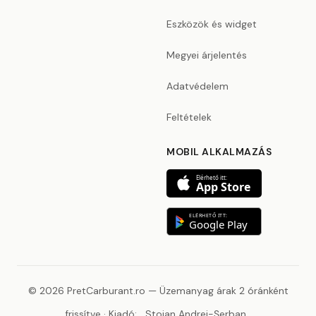
Eszközök és widget
Megyei árjelentés
Adatvédelem
Feltételek
MOBIL ALKALMAZÁS
Elérhető itt:
App Store
ELÉRHETŐ ITT:
Google Play
© 2026 PretCarburant.ro — Üzemanyag árak 2 óránként
frissítve · Kiadó:
Stoian Andrei-Șerban