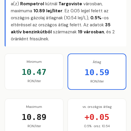
a(z)
Rompetrol
kútnál
Targoviste
városban,
maximuma
10.89 lej/liter
. Ez 0.05 lejjel felett az
országos gázolaj átlagnak (10.54 lej/L),
0.5%
-os
eltéréssel az országos átlag felett. Az adatok
35
aktív benzinkútból
származnak
19 városban
, és 2
óránként frissülnek.
Minimum
Átlag
10.47
10.59
RON/liter
RON/liter
Maximum
vs. országos átlag
10.89
+0.05
RON/liter
0.5% · orsz. 10.54