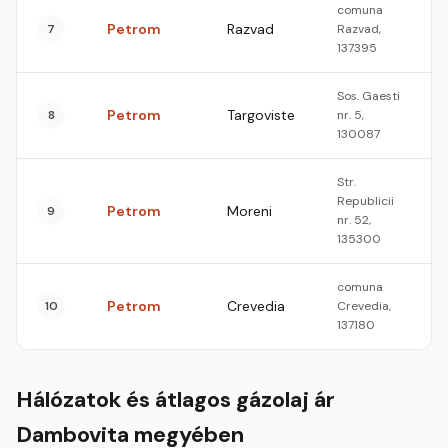
comuna
Petrom
Razvad
7
Razvad,
1
137395
Sos. Gaesti
Petrom
Targoviste
8
nr. 5,
1
130087
Str.
Republicii
Petrom
Moreni
9
1
nr. 52,
135300
comuna
Petrom
Crevedia
10
Crevedia,
1
137180
Hálózatok és átlagos gázolaj ár
Dambovita megyében