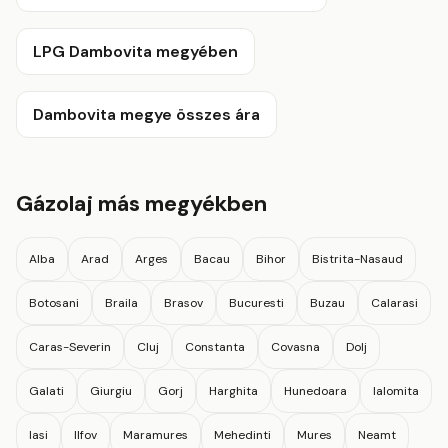
LPG Dambovita megyében
Dambovita megye összes ára
Gázolaj más megyékben
Alba
Arad
Arges
Bacau
Bihor
Bistrita-Nasaud
Botosani
Braila
Brasov
Bucuresti
Buzau
Calarasi
Caras-Severin
Cluj
Constanta
Covasna
Dolj
Galati
Giurgiu
Gorj
Harghita
Hunedoara
Ialomita
Iasi
Ilfov
Maramures
Mehedinti
Mures
Neamt