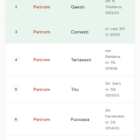
Str. N.
Petrom
Gaesti
2
Titulescu,
1
135200
nr. cad. 351
Petrom
Cornesti
3
1
0, 137151
sat
Baldana,
Petrom
Tartasesti
4
1
nr. FN,
137436
Str. Garii
Petrom
Titu
5
nr. 58,
1
135500
Str.
Fantanelor,
Petrom
Pucioasa
6
1
nr. 29,
135400