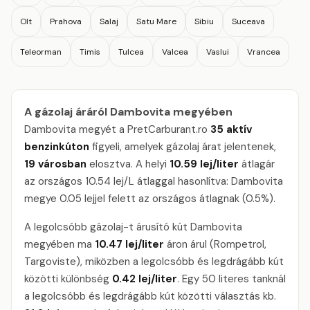
Olt
Prahova
Salaj
Satu Mare
Sibiu
Suceava
Teleorman
Timis
Tulcea
Valcea
Vaslui
Vrancea
A gázolaj áráról Dambovita megyében
Dambovita megyét a PretCarburant.ro
35 aktív
benzinkúton
figyeli, amelyek gázolaj árat jelentenek,
19 városban
elosztva. A helyi
10.59 lej/liter
átlagár
az országos 10.54 lej/L átlaggal hasonlítva: Dambovita
megye 0.05 lejjel felett az országos átlagnak (0.5%).
A legolcsóbb gázolaj-t árusító kút Dambovita
megyében ma
10.47 lej/liter
áron árul (Rompetrol,
Targoviste), miközben a legolcsóbb és legdrágább kút
közötti különbség
0.42 lej/liter
. Egy 50 literes tanknál
a legolcsóbb és legdrágább kút közötti választás kb.