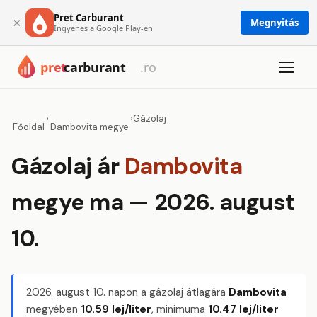
Pret Carburant
×
Megnyitás
Ingyenes a Google Play-en
›
›
Gázolaj
Főoldal
Dambovita megye
Gázolaj ár
Dambovita
megye ma — 2026. august
10.
2026. august 10.
napon a gázolaj átlagára
Dambovita
megyében
10.59 lej/liter
, minimuma
10.47 lej/liter