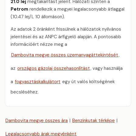
21.0 lej
megtakarítást jelent. Hálózati szinten a
Petrom
rendelkezik a megyei legalacsonyabb átlaggal
(10.47 lej/L 10 állomáson).
Az adatok 2 óránként frissülnek a hálózatok nyilvános
jelentései és az ANPC árfigyelő alapján. A pontosabb
információért nézze meg a
Dambovita megye összes üzemanyagáttekintését
,
az
országos gázolaj összehasonlítást
, vagy használja
a
fogyasztáskalkulátort
egy út valós költségének
becsléséhez.
Dambovita megye összes ára
|
Benzinkutak térképe
|
Legalacsonyabb árak megyénként