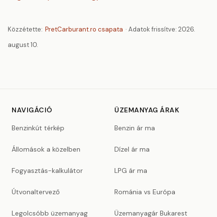
Közzétette:
PretCarburant.ro csapata
· Adatok frissítve:
2026.
august 10.
NAVIGÁCIÓ
ÜZEMANYAG ÁRAK
Benzinkút térkép
Benzin ár ma
Állomások a közelben
Dízel ár ma
Fogyasztás-kalkulátor
LPG ár ma
Útvonaltervező
Románia vs Európa
Legolcsóbb üzemanyag
Üzemanyagár Bukarest