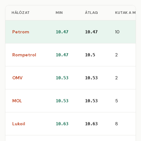
HÁLÓZAT
MIN
ÁTLAG
KUTAK A ME
Petrom
10
10.47
10.47
Rompetrol
2
10.47
10.5
OMV
2
10.53
10.53
MOL
5
10.53
10.53
Lukoil
8
10.63
10.63