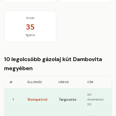
Kutak
35
figyelve
10 legolcsóbb gázolaj kút Dambovita
megyében
#
ÁLLOMÁS
VÁROS
CÍM
Str.
Rompetrol
Targoviste
1
Arsenalului
1
20