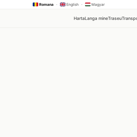
Romana
·
English
·
Magyar
Harta
Langa mine
Traseu
Transpo