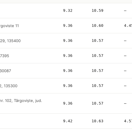
9.32
10.59
—
goviste 11
9.36
10.60
4.4
. 29, 135400
9.36
10.57
—
37395
9.36
10.57
—
130087
9.36
10.57
—
52, 135300
9.36
10.57
—
. 102, Târgoviște, jud.
9.36
10.57
—
9.42
10.63
4.5