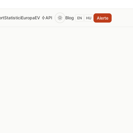
rt
Statistici
Europa
EV
API
Blog
Alerte
EN
HU