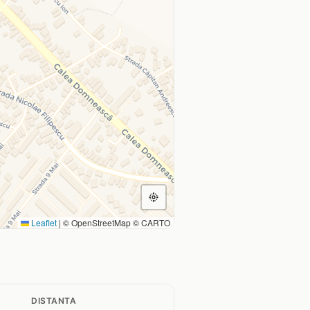
Leaflet
|
© OpenStreetMap © CARTO
DISTANTA