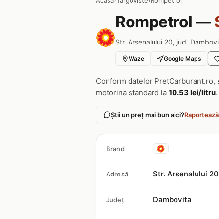
Acasa
›
Targoviste
›
Rompetrol
Rompetrol —
Str. Arsenalului 20, jud. Dambovi
Waze
Google Maps
Conform datelor PretCarburant.ro, 
motorina standard la
10.53 lei/litru
.
Știi un preț mai bun aici?
Raportează
Brand
Str. Arsenalului 20
Adresă
Dambovita
Județ