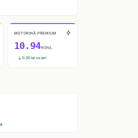
MOTORINĂ PREMIUM
10.94
RON/L
0.20 lei vs ieri
ia