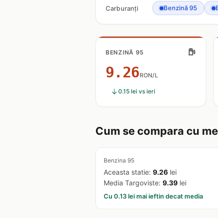
Benzină 95
Carburanți
BENZINĂ 95
9.26
RON/L
0.15 lei vs ieri
Cum se compara cu med
Benzina 95
Aceasta statie:
9.26
lei
Media Targoviste:
9.39
lei
Cu 0.13 lei mai ieftin decat media