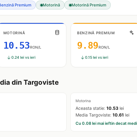
Benzină Premium
Motorină
Motorină Premium
MOTORINĂ
BENZINĂ PREMIUM
10.53
9.89
RON/L
RON/L
0.24 lei vs ieri
0.15 lei vs ieri
ia din Targoviste
Motorina
Aceasta statie:
10.53
lei
Media Targoviste:
10.61
lei
Cu 0.08 lei mai ieftin decat med