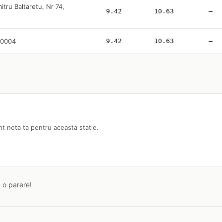
tru Baltaretu, Nr 74,
9.42
10.63
—
130004
9.42
10.63
—
nt nota ta pentru aceasta statie.
a o parere!