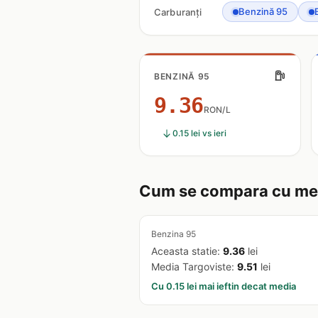
Benzină 95
Carburanți
BENZINĂ 95
9.36
RON/L
0.15 lei vs ieri
Cum se compara cu med
Benzina 95
Aceasta statie:
9.36
lei
Media Targoviste:
9.51
lei
Cu 0.15 lei mai ieftin decat media