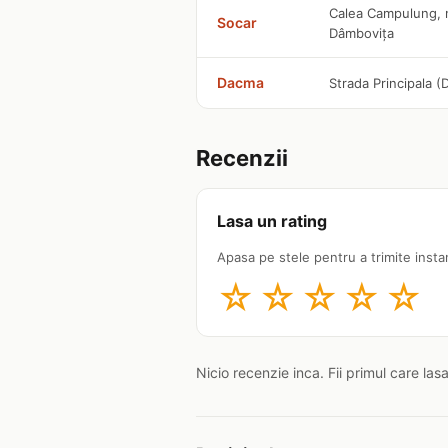
Calea Campulung, nr
Socar
Dâmbovița
Dacma
Strada Principala (
Recenzii
Lasa un rating
Apasa pe stele pentru a trimite insta
☆
☆
☆
☆
☆
Nicio recenzie inca. Fii primul care las