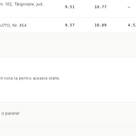
. 102, Târgoviște, jud.
9.51
10.77
—
DJ711), Nr. 454
9.57
10.89
4.5
nt nota ta pentru aceasta statie.
a o parere!