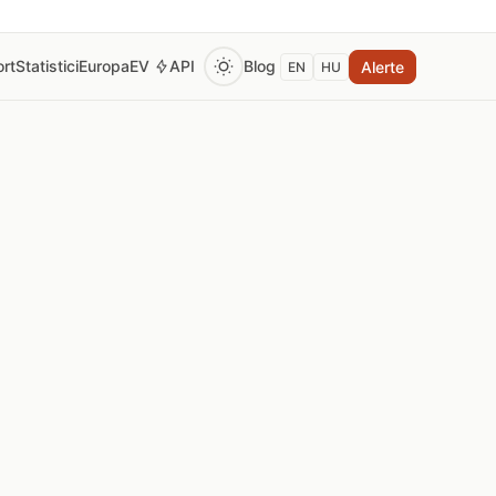
rt
Statistici
Europa
EV
API
Blog
Alerte
EN
HU