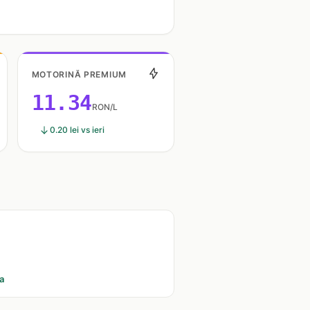
MOTORINĂ PREMIUM
11.34
RON/L
0.20 lei vs ieri
a