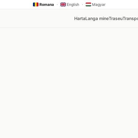
Romana
·
English
·
Magyar
Harta
Langa mine
Traseu
Transpo