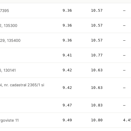
37395
9.36
10.57
—
52, 135300
9.36
10.57
—
. 29, 135400
9.36
10.57
—
9.41
10.77
—
6, 130141
9.42
10.63
—
N, nr. cadastral 2365/1 si
9.42
10.63
—
9.47
10.83
—
goviste 11
9.49
10.80
4.4