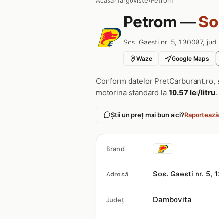
Acasa
›
Targoviste
›
Petrom
Petrom —
So
Sos. Gaesti nr. 5, 130087, ju
Waze
Google Maps
Conform datelor PretCarburant.ro, 
motorina standard la
10.57 lei/litru
.
Știi un preț mai bun aici?
Raportează
Brand
Sos. Gaesti nr. 5,
Adresă
Dambovita
Județ