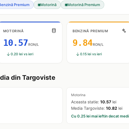
Benzină Premium
Motorină
Motorină Premium
MOTORINĂ
BENZINĂ PREMIUM
10.57
9.84
RON/L
RON/L
0.20 lei vs ieri
0.15 lei vs ieri
ia din Targoviste
Motorina
Aceasta statie:
10.57
lei
Media Targoviste:
10.82
lei
Cu 0.25 lei mai ieftin decat medi