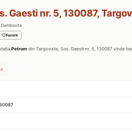
s. Gaesti nr. 5, 130087, Targov
d. Dambovita
Favorit
stația
Petrom
din Targoviste, Sos. Gaesti nr. 5, 130087 vinde b
-l
 130087