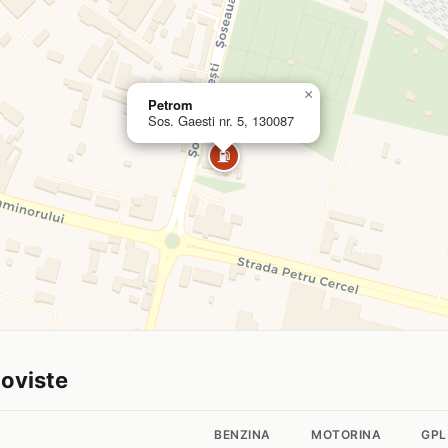
×
Petrom
Sos. Gaesti nr. 5, 130087
⛽
goviste
BENZINA
MOTORINA
GPL