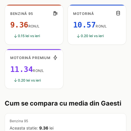
BENZINĂ 95
MOTORINĂ
9.36
10.57
RON/L
RON/L
0.15 lei vs ieri
0.20 lei vs ieri
MOTORINĂ PREMIUM
11.34
RON/L
0.20 lei vs ieri
Cum se compara cu media din Gaesti
Benzina 95
Aceasta statie:
9.36
lei