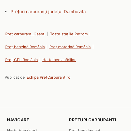
Prețuri carburanți județul Dambovita
Preț carburanți Gaesti
|
Toate stațiile Petrom
|
Preț benzină România
|
Preț motorină România
|
Preț GPL România
|
Harta benzinăriilor
Publicat de
Echipa PretCarburant.ro
NAVIGARE
PRETURI CARBURANTI
Harta benzinarii
Pret benzina azi