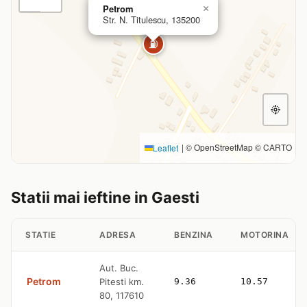
Petrom
×
Str. N. Titulescu, 135200
⛽
|
© OpenStreetMap © CARTO
Leaflet
Statii mai ieftine in Gaesti
STATIE
ADRESA
BENZINA
MOTORINA
Aut. Buc.
Petrom
Pitesti km.
9.36
10.57
80, 117610