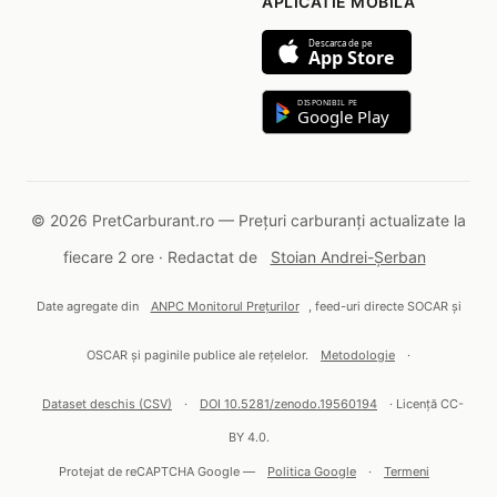
APLICATIE MOBILA
Descarca de pe
App Store
DISPONIBIL PE
Google Play
© 2026 PretCarburant.ro — Prețuri carburanți actualizate la
fiecare 2 ore · Redactat de
Stoian Andrei-Șerban
Date agregate din
ANPC Monitorul Prețurilor
, feed-uri directe SOCAR și
OSCAR și paginile publice ale rețelelor.
Metodologie
·
Dataset deschis (CSV)
·
DOI 10.5281/zenodo.19560194
· Licență CC-
BY 4.0.
Protejat de reCAPTCHA Google —
Politica Google
·
Termeni