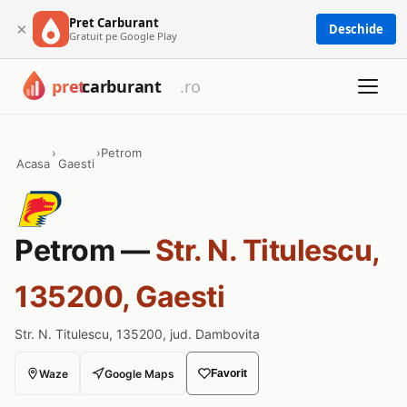
Pret Carburant
×
Deschide
Gratuit pe Google Play
›
›
Petrom
Acasa
Gaesti
Petrom —
Str. N. Titulescu,
135200, Gaesti
Str. N. Titulescu, 135200, jud. Dambovita
Waze
Google Maps
Favorit