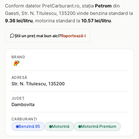
Conform datelor PretCarburant.ro, stația
Petrom
din
Gaesti, Str. N. Titulescu, 135200 vinde benzina standard la
9.36 lei/litru
, motorina standard la
10.57 lei/litru
.
Știi un preț mai bun aici?
Raportează-l
BRAND
ADRESĂ
Str. N. Titulescu, 135200
JUDEȚ
Dambovita
CARBURANȚI
Benzină 95
Motorină
Motorină Premium