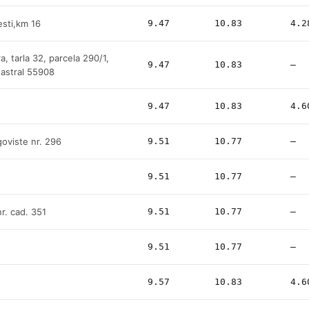
esti,km 16
9.47
10.83
4.2
, tarla 32, parcela 290/1,
9.47
10.83
—
dastral 55908
9.47
10.83
4.6
goviste nr. 296
9.51
10.77
—
9.51
10.77
—
r. cad. 351
9.51
10.77
—
9.51
10.77
—
9.57
10.83
4.6