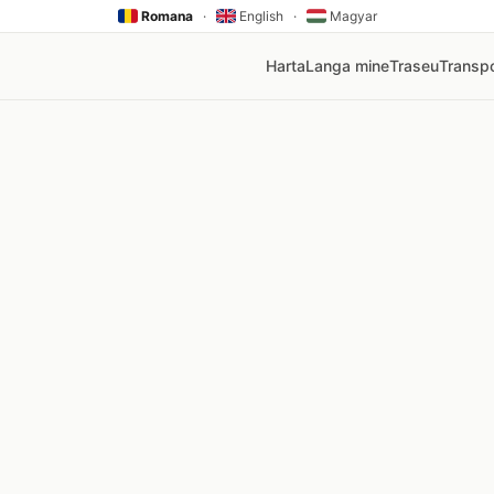
Romana
·
English
·
Magyar
Harta
Langa mine
Traseu
Transpo