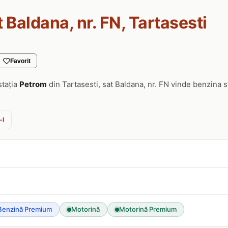
t Baldana, nr. FN, Tartasesti
Favorit
stația
Petrom
din Tartasesti, sat Baldana, nr. FN vinde benzina 
-l
N
Benzină Premium
Motorină
Motorină Premium