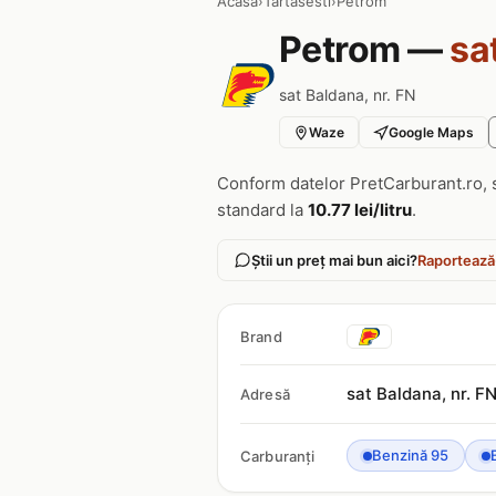
Acasa
›
Tartasesti
›
Petrom
Petrom —
sa
sat Baldana, nr. FN
Waze
Google Maps
Conform datelor PretCarburant.ro, 
standard la
10.77 lei/litru
.
Știi un preț mai bun aici?
Raportează
Brand
sat Baldana, nr. F
Adresă
Benzină 95
Carburanți