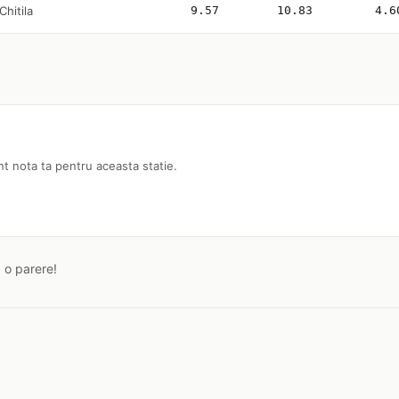
hitila
9.57
10.83
4.6
nt nota ta pentru aceasta statie.
a o parere!