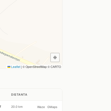
Leaflet
|
© OpenStreetMap © CARTO
DISTANTA
7
20.0 km
Waze
GMaps