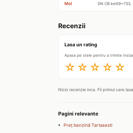
Mol
DN CB km59+733, C
Recenzii
Lasa un rating
Apasa pe stele pentru a trimite insta
☆
☆
☆
☆
☆
Nicio recenzie inca. Fii primul care las
Pagini relevante
Preț benzină Tartasesti