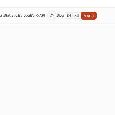
rt
Statistici
Europa
EV
API
Blog
Alerte
EN
HU