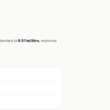
standard la
9.51 lei/litru
, motorina