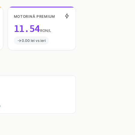
MOTORINĂ PREMIUM
11.54
RON/L
0.00 lei vs ieri
a