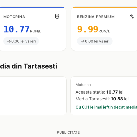
MOTORINĂ
BENZINĂ PREMIUM
10.77
9.99
RON/L
RON/L
0.00 lei vs ieri
0.00 lei vs ieri
ia din Tartasesti
Motorina
Aceasta statie:
10.77
lei
Media Tartasesti:
10.88
lei
Cu 0.11 lei mai ieftin decat medi
PUBLICITATE