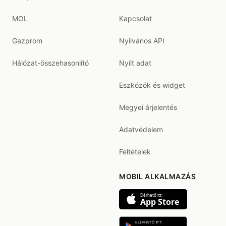
MOL
Kapcsolat
Gazprom
Nyilvános API
Hálózat-összehasonlító
Nyílt adat
Eszközök és widget
Megyei árjelentés
Adatvédelem
Feltételek
MOBIL ALKALMAZÁS
Elérhető itt:
App Store
ELÉRHETŐ ITT: