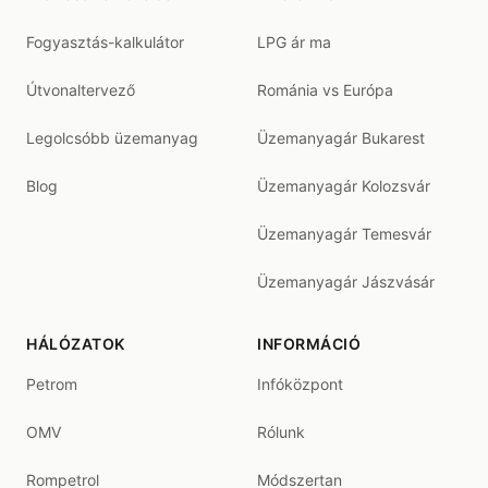
Fogyasztás-kalkulátor
LPG ár ma
Útvonaltervező
Románia vs Európa
Legolcsóbb üzemanyag
Üzemanyagár Bukarest
Blog
Üzemanyagár Kolozsvár
Üzemanyagár Temesvár
Üzemanyagár Jászvásár
HÁLÓZATOK
INFORMÁCIÓ
Petrom
Infóközpont
OMV
Rólunk
Rompetrol
Módszertan