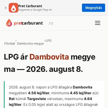
Pret Carburant
×
Megnyitás
Ingyenes a Google Play-en
›
›
LPG
Főoldal
Dambovita megye
LPG ár
Dambovita
megye
ma — 2026. august 8.
2026. august 8.
napon a LPG átlagára
Dambovita
megyében
4.56 lej/liter
, minimuma
4.45 lej/liter
a(z)
Rst
kútnál
Targoviste
városban, maximuma
4.64
lej/liter
. Ez 0.05 lejjel alatt az országos LPG átlagnak