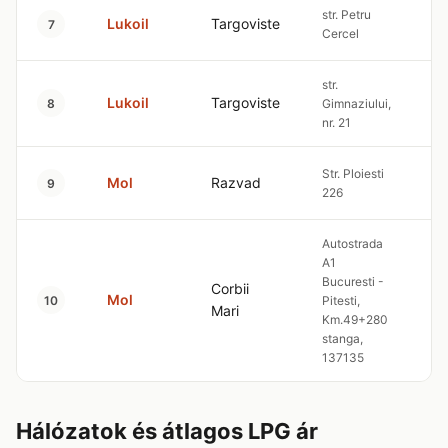
str. Petru
Lukoil
Targoviste
4.
7
Cercel
str.
Lukoil
Targoviste
4.
8
Gimnaziului,
nr. 21
Str. Ploiesti
Mol
Razvad
4.
9
226
Autostrada
A1
Bucuresti -
Corbii
Mol
4.
10
Pitesti,
Mari
Km.49+280
stanga,
137135
Hálózatok és átlagos LPG ár