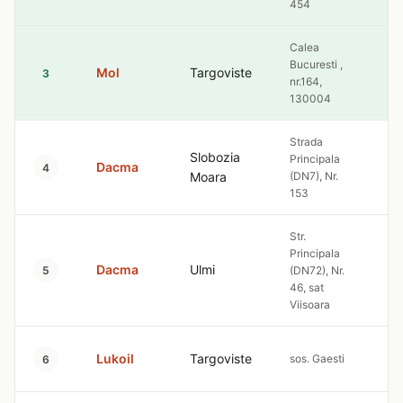
454
Calea
Bucuresti ,
Mol
Targoviste
4.
3
nr.164,
130004
Strada
Slobozia
Principala
Dacma
4.
4
Moara
(DN7), Nr.
153
Str.
Principala
Dacma
Ulmi
4.
5
(DN72), Nr.
46, sat
Viisoara
Lukoil
Targoviste
sos. Gaesti
4.
6