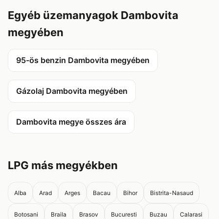
Egyéb üzemanyagok Dambovita
megyében
95-ös benzin Dambovita megyében
Gázolaj Dambovita megyében
Dambovita megye összes ára
LPG más megyékben
Alba
Arad
Arges
Bacau
Bihor
Bistrita-Nasaud
Botosani
Braila
Brasov
Bucuresti
Buzau
Calarasi