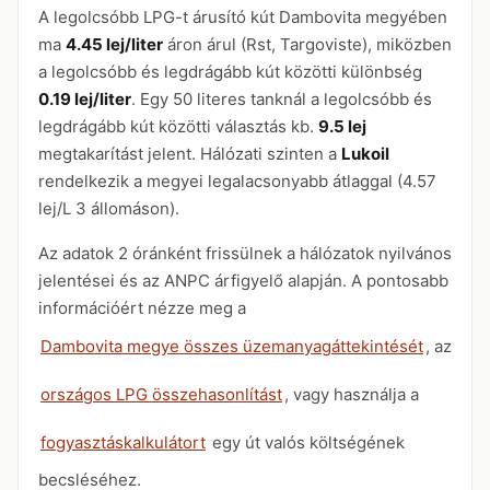
A legolcsóbb LPG-t árusító kút Dambovita megyében
ma
4.45 lej/liter
áron árul (Rst, Targoviste), miközben
a legolcsóbb és legdrágább kút közötti különbség
0.19 lej/liter
. Egy 50 literes tanknál a legolcsóbb és
legdrágább kút közötti választás kb.
9.5 lej
megtakarítást jelent. Hálózati szinten a
Lukoil
rendelkezik a megyei legalacsonyabb átlaggal (4.57
lej/L 3 állomáson).
Az adatok 2 óránként frissülnek a hálózatok nyilvános
jelentései és az ANPC árfigyelő alapján. A pontosabb
információért nézze meg a
Dambovita megye összes üzemanyagáttekintését
, az
országos LPG összehasonlítást
, vagy használja a
fogyasztáskalkulátort
egy út valós költségének
becsléséhez.