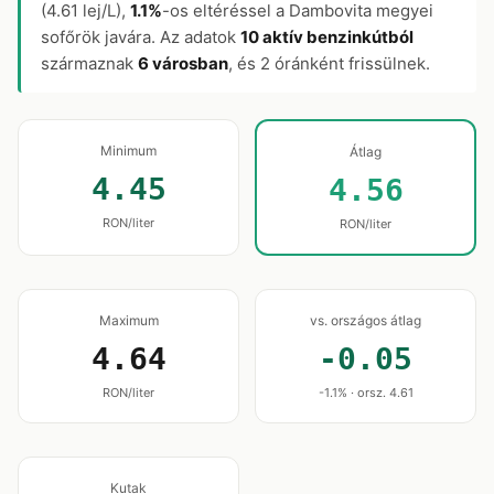
(4.61 lej/L),
1.1%
-os eltéréssel a Dambovita megyei
sofőrök javára. Az adatok
10 aktív benzinkútból
származnak
6 városban
, és 2 óránként frissülnek.
Minimum
Átlag
4.45
4.56
RON/liter
RON/liter
Maximum
vs. országos átlag
4.64
-0.05
RON/liter
-1.1% · orsz. 4.61
Kutak