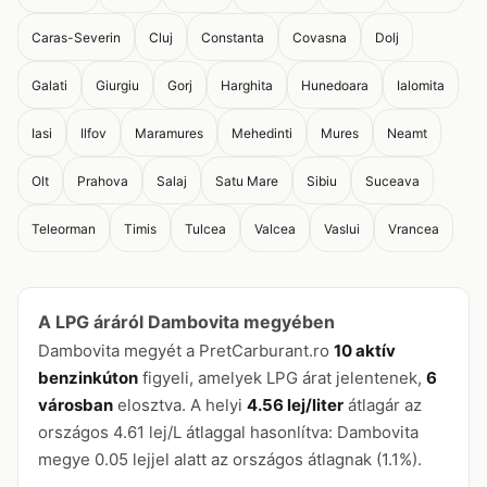
Caras-Severin
Cluj
Constanta
Covasna
Dolj
Galati
Giurgiu
Gorj
Harghita
Hunedoara
Ialomita
Iasi
Ilfov
Maramures
Mehedinti
Mures
Neamt
Olt
Prahova
Salaj
Satu Mare
Sibiu
Suceava
Teleorman
Timis
Tulcea
Valcea
Vaslui
Vrancea
A LPG áráról Dambovita megyében
Dambovita megyét a PretCarburant.ro
10 aktív
benzinkúton
figyeli, amelyek LPG árat jelentenek,
6
városban
elosztva. A helyi
4.56 lej/liter
átlagár az
országos 4.61 lej/L átlaggal hasonlítva: Dambovita
megye 0.05 lejjel alatt az országos átlagnak (1.1%).