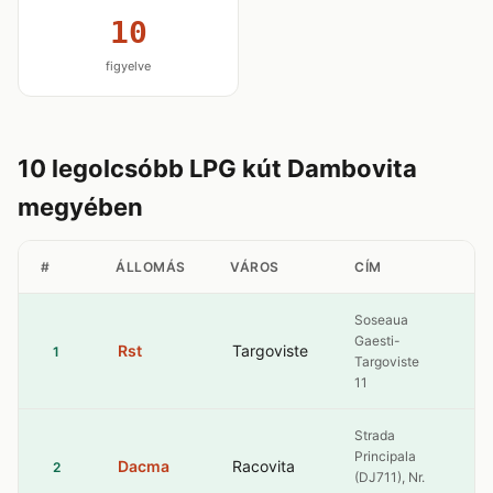
10
figyelve
10 legolcsóbb LPG kút Dambovita
megyében
#
ÁLLOMÁS
VÁROS
CÍM
LP
Soseaua
Gaesti-
Rst
Targoviste
4.
1
Targoviste
11
Strada
Principala
Dacma
Racovita
4.
2
(DJ711), Nr.