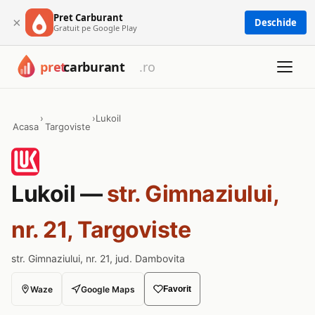
Pret Carburant
×
Deschide
Gratuit pe Google Play
›
›
Lukoil
Acasa
Targoviste
Lukoil —
str. Gimnaziului,
nr. 21, Targoviste
str. Gimnaziului, nr. 21, jud. Dambovita
Waze
Google Maps
Favorit