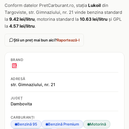
Conform datelor PretCarburant.ro, stația
Lukoil
din
Targoviste, str. Gimnaziului, nr. 21 vinde benzina standard
la
9.42 lei/litru
, motorina standard la
10.63 lei/litru
și GPL
la
4.57 lei/litru
.
Știi un preț mai bun aici?
Raportează-l
BRAND
ADRESĂ
str. Gimnaziului, nr. 21
JUDEȚ
Dambovita
CARBURANȚI
Benzină 95
Benzină Premium
Motorină