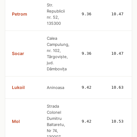
Str.
Republicii
Petrom
9.36
10.47
nr. 52,
135300
Calea
Campulung,
nr. 102,
Socar
9.36
10.47
Târgoviște,
jud.
Dâmbovița
Lukoil
Aninoasa
9.42
10.63
Strada
Colonel
Dumitru
Mol
9.42
10.53
Baltaretu,
Nr 74,
130007