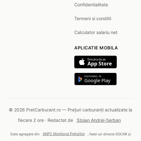
Confidentialitate
Termeni si conditii
Calculator salariu net
APLICATIE MOBILA
Descarca de pe
App Store
DISPONIBIL PE
Google Play
© 2026 PretCarburant.ro — Prețuri carburanți actualizate la
fiecare 2 ore · Redactat de
Stoian Andrei-Șerban
Date agregate din
ANPC Monitorul Prețurilor
, feed-uri directe SOCAR și