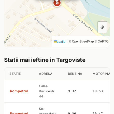
⛽
|
© OpenStreetMap © CARTO
Leaflet
Statii mai ieftine in Targoviste
STATIE
ADRESA
BENZINA
MOTORINA
Calea
Rompetrol
Bucuresti
9.32
10.53
44
Str.
Rompetrol
Arsenalului
9.36
10.47