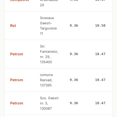
20
Soseaua
Gaesti-
Rst
9.36
10.50
Targoviste
11
Str.
Fantanelor,
Petrom
9.36
10.47
nr. 29,
135400
comuna
Petrom
Razvad,
9.36
10.47
137395
Sos. Gaesti
Petrom
nr. 5,
9.36
10.47
130087