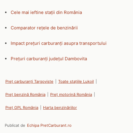
Cele mai ieftine stații din România
Comparator rețele de benzinării
Impact prețuri carburanți asupra transportului
Prețuri carburanți județul Dambovita
Preț carburanți Targoviste
|
Toate stațiile Lukoil
|
Preț benzină România
|
Preț motorină România
|
Preț GPL România
|
Harta benzinăriilor
Publicat de
Echipa PretCarburant.ro