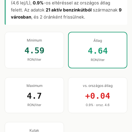
(4.6 lej/L),
0.9%
-os eltéréssel az országos átlag
felett. Az adatok
21 aktív benzinkútból
származnak
9
városban
, és 2 óránként frissülnek.
Minimum
Átlag
4.59
4.64
RON/liter
RON/liter
Maximum
vs. országos átlag
4.7
+0.04
RON/liter
0.9% · orsz. 4.6
Kutak