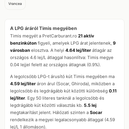
Vrancea
A LPG áráról Timis megyében
Timis megyét a PretCarburant.ro
21 aktív
benzinkúton
figyeli, amelyek LPG árat jelentenek,
9
városban
elosztva. A helyi
4.64 lej/liter
átlagár az
országos 4.6 lej/L átlaggal hasonlítva: Timis megye
0.04 lejjel felett az országos átlagnak (0.9%).
A legolcsóbb LPG-t árusító kút Timis megyében ma
4.59 lej/liter
áron árul (Socar, Ghiroda), miközben a
legolcsóbb és legdrágább kút közötti különbség
0.11
lej/liter
. Egy 50 literes tanknál a legolcsóbb és
legdrágább kút közötti választás kb.
5.5 lej
megtakarítást jelent. Hálózati szinten a
Socar
rendelkezik a megyei legalacsonyabb átlaggal (4.59
lej/L 1 állomáson).