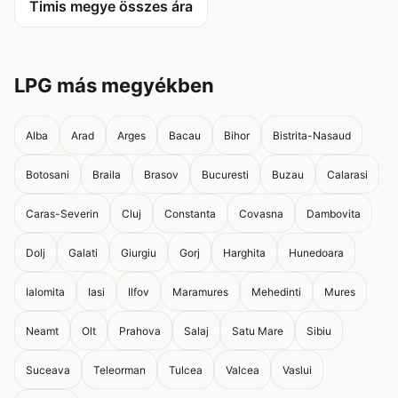
Timis megye összes ára
LPG más megyékben
Alba
Arad
Arges
Bacau
Bihor
Bistrita-Nasaud
Botosani
Braila
Brasov
Bucuresti
Buzau
Calarasi
Caras-Severin
Cluj
Constanta
Covasna
Dambovita
Dolj
Galati
Giurgiu
Gorj
Harghita
Hunedoara
Ialomita
Iasi
Ilfov
Maramures
Mehedinti
Mures
Neamt
Olt
Prahova
Salaj
Satu Mare
Sibiu
Suceava
Teleorman
Tulcea
Valcea
Vaslui