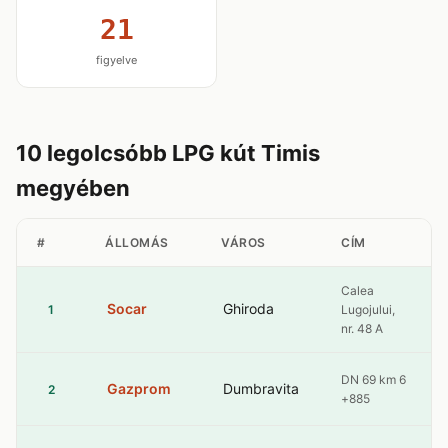
21
figyelve
10 legolcsóbb LPG kút Timis
megyében
#
ÁLLOMÁS
VÁROS
CÍM
Calea
Socar
Ghiroda
1
Lugojului,
nr. 48 A
DN 69 km 6
Gazprom
Dumbravita
2
+885