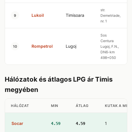
str.
Lukoil
Timisoara
9
Demetriade,
nr. 1
Sos
Centura
Rompetrol
Lugoj
10
Lugoj, F.N.,
DN6-km
498+050
Hálózatok és átlagos LPG ár Timis
megyében
HÁLÓZAT
MIN
ÁTLAG
KUTAK A MEG
Socar
1
4.59
4.59