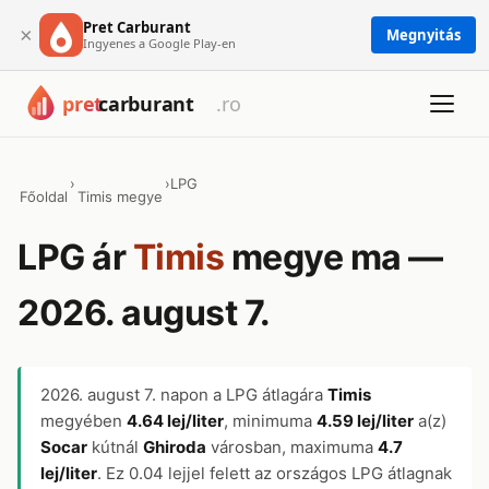
Pret Carburant
×
Megnyitás
Ingyenes a Google Play-en
›
›
LPG
Főoldal
Timis megye
LPG ár
Timis
megye ma —
2026. august 7.
2026. august 7.
napon a LPG átlagára
Timis
megyében
4.64 lej/liter
, minimuma
4.59 lej/liter
a(z)
Socar
kútnál
Ghiroda
városban, maximuma
4.7
lej/liter
. Ez 0.04 lejjel felett az országos LPG átlagnak