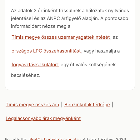
Az adatok 2 óránként frissülnek a hálózatok nyilvános
jelentései és az ANPC árfigyelő alapján. A pontosabb
információért nézze meg a
Timis megye összes üzemanyagáttekintését
, az
országos LPG összehasonlítást
, vagy használja a
fogyasztáskalkulátort
egy út valós költségének
becsléséhez.
Timis megye összes ára
|
Benzinkutak térképe
|
Legalacsonyabb árak megyénként
Közzétette:
PretCarburant.ro csapata
· Adatok frissítve:
2026.