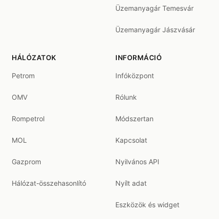
Üzemanyagár Temesvár
Üzemanyagár Jászvásár
HÁLÓZATOK
INFORMÁCIÓ
Petrom
Infóközpont
OMV
Rólunk
Rompetrol
Módszertan
MOL
Kapcsolat
Gazprom
Nyilvános API
Hálózat-összehasonlító
Nyílt adat
Eszközök és widget