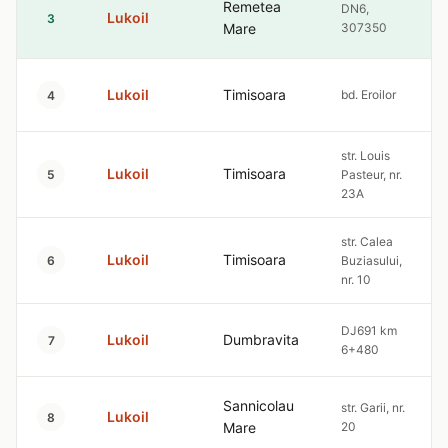
Remetea
DN6,
Lukoil
3
Mare
307350
Lukoil
Timisoara
bd. Eroilor
4
str. Louis
Lukoil
Timisoara
5
Pasteur, nr.
23A
str. Calea
Lukoil
Timisoara
6
Buziasului,
nr. 10
DJ691 km
Lukoil
Dumbravita
7
6+480
Sannicolau
str. Garii, nr.
Lukoil
8
Mare
20