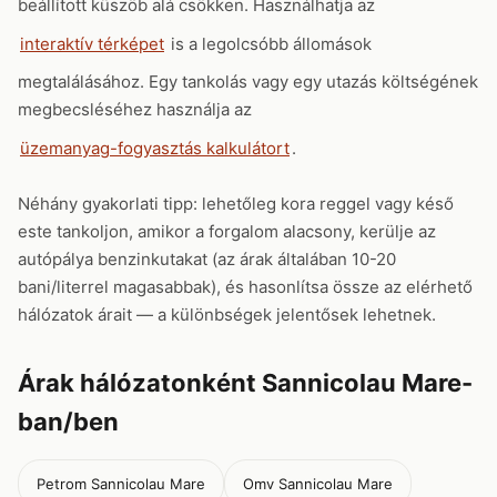
beállított küszöb alá csökken. Használhatja az
interaktív térképet
is a legolcsóbb állomások
megtalálásához. Egy tankolás vagy egy utazás költségének
megbecsléséhez használja az
üzemanyag-fogyasztás kalkulátort
.
Néhány gyakorlati tipp: lehetőleg kora reggel vagy késő
este tankoljon, amikor a forgalom alacsony, kerülje az
autópálya benzinkutakat (az árak általában 10-20
bani/literrel magasabbak), és hasonlítsa össze az elérhető
hálózatok árait — a különbségek jelentősek lehetnek.
Árak hálózatonként Sannicolau Mare-
ban/ben
Petrom Sannicolau Mare
Omv Sannicolau Mare