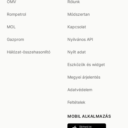
OMV
Rólunk
Rompetrol
Módszertan
MOL
Kapcsolat
Gazprom
Nyilvános API
Hálózat-összehasonlító
Nyílt adat
Eszközök és widget
Megyei árjelentés
Adatvédelem
Feltételek
MOBIL ALKALMAZÁS
Elérhető itt: