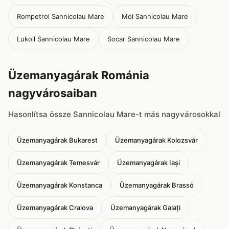
Rompetrol Sannicolau Mare
Mol Sannicolau Mare
Lukoil Sannicolau Mare
Socar Sannicolau Mare
Üzemanyagárak Románia
nagyvárosaiban
Hasonlítsa össze Sannicolau Mare-t más nagyvárosokkal
Üzemanyagárak Bukarest
Üzemanyagárak Kolozsvár
Üzemanyagárak Temesvár
Üzemanyagárak Iași
Üzemanyagárak Konstanca
Üzemanyagárak Brassó
Üzemanyagárak Craiova
Üzemanyagárak Galați