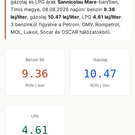
gázolaj és LPG árak
Sannicolau Mare
-ban/ben,
Timis megye,
08.08.2026
napon: benzin
9.36
lej/liter
, gázolaj
10.47 lej/liter
, LPG
4.61 lej/liter
.
3 benzinkút figyelve a Petrom, OMV, Rompetrol,
MOL, Lukoil, Socar és OSCAR hálózatokból.
Benzin 95
Gázolaj
9.36
10.47
RON / liter
RON / liter
LPG
4.61