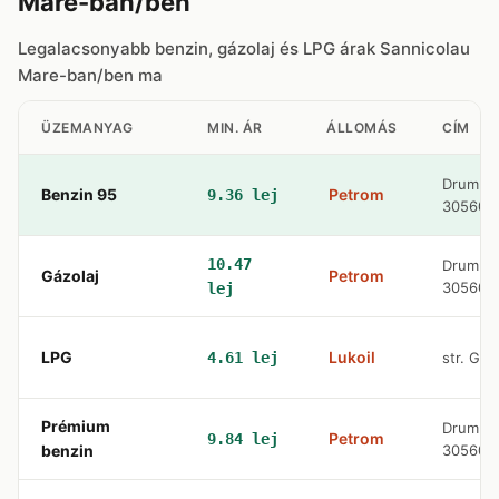
Mare-ban/ben
Legalacsonyabb benzin, gázolaj és LPG árak Sannicolau
Mare-ban/ben ma
ÜZEMANYAG
MIN. ÁR
ÁLLOMÁS
CÍM
Drumul 
Benzin 95
Petrom
9.36 lej
305600
10.47
Drumul 
Gázolaj
Petrom
305600
lej
LPG
Lukoil
4.61 lej
str. Gari
Prémium
Drumul 
Petrom
9.84 lej
benzin
305600