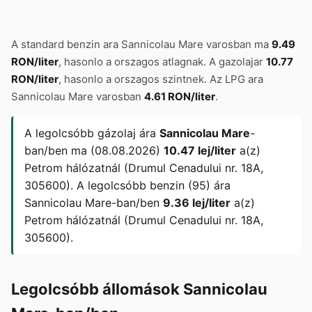
A standard benzin ara Sannicolau Mare varosban ma
9.49
RON/liter
, hasonlo a orszagos atlagnak. A gazolajar
10.77
RON/liter
, hasonlo a orszagos szintnek. Az LPG ara
Sannicolau Mare varosban
4.61 RON/liter
.
A legolcsóbb gázolaj ára
Sannicolau Mare
-
ban/ben ma (08.08.2026)
10.47 lej/liter
a(z)
Petrom hálózatnál (Drumul Cenadului nr. 18A,
305600). A legolcsóbb benzin (95) ára
Sannicolau Mare-ban/ben
9.36 lej/liter
a(z)
Petrom hálózatnál (Drumul Cenadului nr. 18A,
305600).
Legolcsóbb állomások Sannicolau