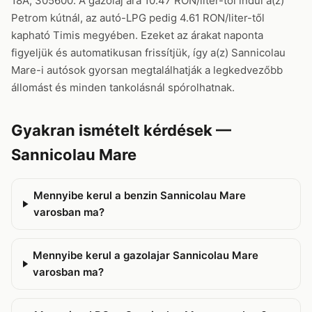
18A, 305600. A gázolaj ára 10.47 RON/liter-től indul a(z)
Petrom kútnál, az autó-LPG pedig 4.61 RON/liter-től
kapható Timis megyében. Ezeket az árakat naponta
figyeljük és automatikusan frissítjük, így a(z) Sannicolau
Mare-i autósok gyorsan megtalálhatják a legkedvezőbb
állomást és minden tankolásnál spórolhatnak.
Gyakran ismételt kérdések —
Sannicolau Mare
Mennyibe kerul a benzin Sannicolau Mare
varosban ma?
Mennyibe kerul a gazolajar Sannicolau Mare
varosban ma?