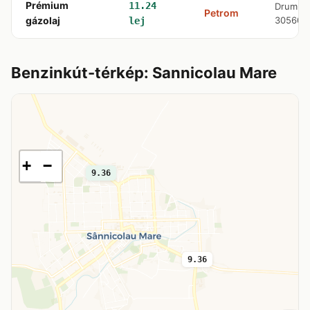
Prémium
11.24
Drumul 
Petrom
gázolaj
305600
lej
Benzinkút-térkép: Sannicolau Mare
+
−
9.36
9.36