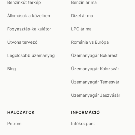
Benzinkút térkép
Benzin ár ma
Állomások a közelben
Dízel ár ma
Fogyasztás-kalkulátor
LPG ár ma
Útvonaltervező
Románia vs Európa
Legolcsóbb üzemanyag
Üzemanyagár Bukarest
Blog
Üzemanyagár Kolozsvár
Üzemanyagár Temesvár
Üzemanyagár Jászvásár
HÁLÓZATOK
INFORMÁCIÓ
Petrom
Infóközpont