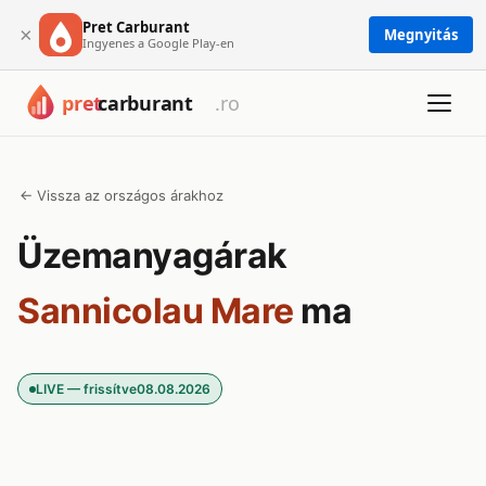
Pret Carburant
×
Megnyitás
Ingyenes a Google Play-en
← Vissza az országos árakhoz
Üzemanyagárak
Sannicolau Mare
ma
LIVE — frissítve
08.08.2026