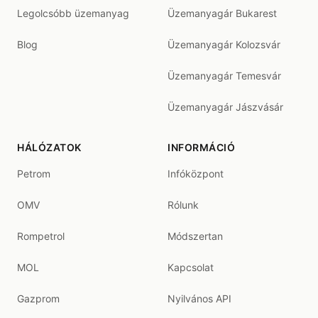
Legolcsóbb üzemanyag
Üzemanyagár Bukarest
Blog
Üzemanyagár Kolozsvár
Üzemanyagár Temesvár
Üzemanyagár Jászvásár
HÁLÓZATOK
INFORMÁCIÓ
Petrom
Infóközpont
OMV
Rólunk
Rompetrol
Módszertan
MOL
Kapcsolat
Gazprom
Nyilvános API