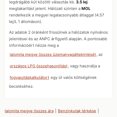
legdrágább kút közötti választás kb.
3.5 lej
megtakarítást jelent. Hálózati szinten a
MOL
rendelkezik a megyei legalacsonyabb átlaggal (4.57
lej/L 1 állomáson).
Az adatok 2 óránként frissülnek a hálózatok nyilvános
jelentései és az ANPC árfigyelő alapján. A pontosabb
információért nézze meg a
Ialomita megye összes üzemanyagáttekintését
, az
országos LPG összehasonlítást
, vagy használja a
fogyasztáskalkulátort
egy út valós költségének
becsléséhez.
Ialomita megye összes ára
|
Benzinkutak térképe
|