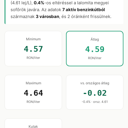
(4.61 lej/L),
0.4%
-os eltéréssel a Ialomita megyei
sofőrök javára. Az adatok
7 aktív benzinkútból
származnak
3 városban
, és 2 óránként frissülnek.
Minimum
Átlag
4.57
4.59
RON/liter
RON/liter
Maximum
vs. országos átlag
4.64
-0.02
RON/liter
-0.4% · orsz. 4.61
Kutak