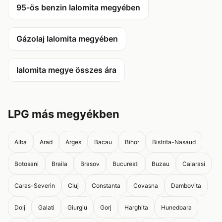
95-ös benzin Ialomita megyében
Gázolaj Ialomita megyében
Ialomita megye összes ára
LPG más megyékben
Alba
Arad
Arges
Bacau
Bihor
Bistrita-Nasaud
Botosani
Braila
Brasov
Bucuresti
Buzau
Calarasi
Caras-Severin
Cluj
Constanta
Covasna
Dambovita
Dolj
Galati
Giurgiu
Gorj
Harghita
Hunedoara