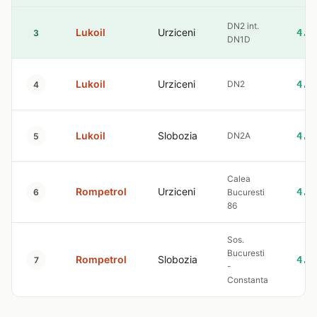
DN2 int.
Lukoil
Urziceni
4.5
3
DN1D
Lukoil
Urziceni
DN2
4.5
4
Lukoil
Slobozia
DN2A
4.5
5
Calea
Rompetrol
Urziceni
4.6
6
Bucuresti
86
Sos.
Bucuresti
Rompetrol
Slobozia
4.6
7
-
Constanta