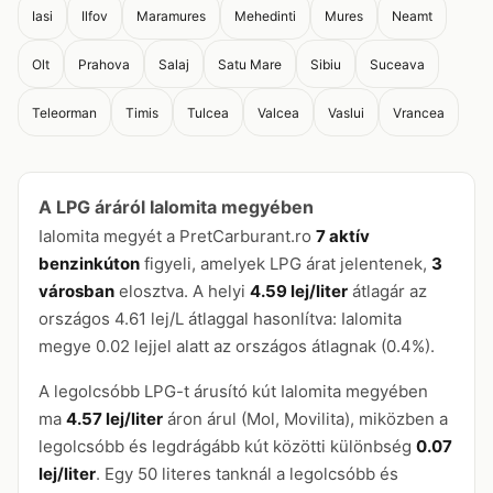
Iasi
Ilfov
Maramures
Mehedinti
Mures
Neamt
Olt
Prahova
Salaj
Satu Mare
Sibiu
Suceava
Teleorman
Timis
Tulcea
Valcea
Vaslui
Vrancea
A LPG áráról Ialomita megyében
Ialomita megyét a PretCarburant.ro
7 aktív
benzinkúton
figyeli, amelyek LPG árat jelentenek,
3
városban
elosztva. A helyi
4.59 lej/liter
átlagár az
országos 4.61 lej/L átlaggal hasonlítva: Ialomita
megye 0.02 lejjel alatt az országos átlagnak (0.4%).
A legolcsóbb LPG-t árusító kút Ialomita megyében
ma
4.57 lej/liter
áron árul (Mol, Movilita), miközben a
legolcsóbb és legdrágább kút közötti különbség
0.07
lej/liter
. Egy 50 literes tanknál a legolcsóbb és