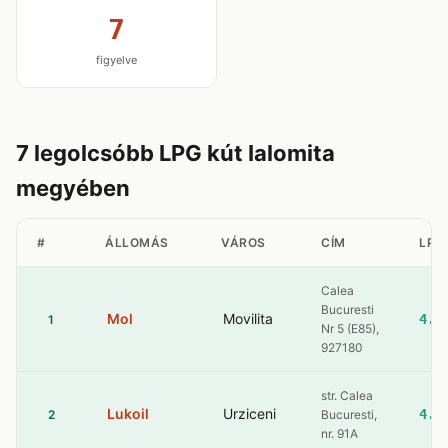
7
figyelve
7 legolcsóbb LPG kút Ialomita
megyében
#
ÁLLOMÁS
VÁROS
CÍM
LPG
Calea
Bucuresti
Mol
Movilita
4.5
1
Nr 5 (E85),
927180
str. Calea
Lukoil
Urziceni
4.5
2
Bucuresti,
nr. 91A