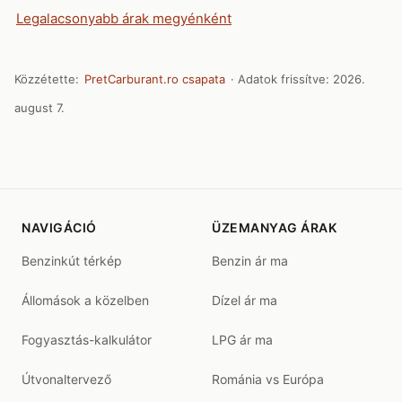
Legalacsonyabb árak megyénként
Közzétette:
PretCarburant.ro csapata
· Adatok frissítve:
2026.
august 7.
NAVIGÁCIÓ
ÜZEMANYAG ÁRAK
Benzinkút térkép
Benzin ár ma
Állomások a közelben
Dízel ár ma
Fogyasztás-kalkulátor
LPG ár ma
Útvonaltervező
Románia vs Európa