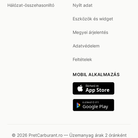
Hálózat-összehasonlító
Nyílt adat
Eszközök és widget
Megyei árjelentés
Adatvédelem
Feltételek
MOBIL ALKALMAZÁS
Elérhető itt:
App Store
ELÉRHETŐ ITT:
Google Play
© 2026 PretCarburant.ro — Üzemanyag árak 2 óránként