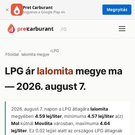
Pret Carburant
×
Megnyitás
Ingyenes a Google Play-en
›
›
LPG
Főoldal
Ialomita megye
LPG ár
Ialomita
megye ma
— 2026. august 7.
2026. august 7.
napon a LPG átlagára
Ialomita
megyében
4.59 lej/liter
, minimuma
4.57 lej/liter
a(z)
Mol
kútnál
Movilita
városban, maximuma
4.64
lej/liter
. Ez 0.02 lejjel alatt az országos LPG átlagnak