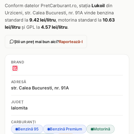
Conform datelor PretCarburant.ro, stația
Lukoil
din
Urziceni, str. Calea Bucuresti, nr. 91A vinde benzina
standard la
9.42 lei/litru
, motorina standard la
10.63
lei/litru
și GPL la
4.57 lei/litru
.
Știi un preț mai bun aici?
Raportează-l
BRAND
ADRESĂ
str. Calea Bucuresti, nr. 91A
JUDEȚ
Ialomita
CARBURANȚI
Benzină 95
Benzină Premium
Motorină