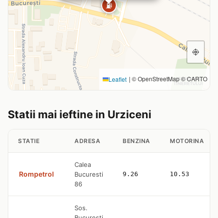
⛽
|
© OpenStreetMap © CARTO
Leaflet
Statii mai ieftine in Urziceni
STATIE
ADRESA
BENZINA
MOTORINA
Calea
Rompetrol
Bucuresti
9.26
10.53
86
Sos.
Bucuresti