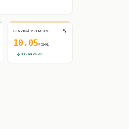
BENZINĂ PREMIUM
10.05
RON/L
0.12 lei vs ieri