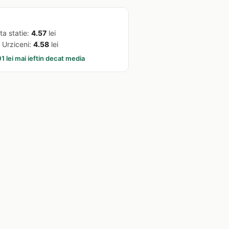
ta statie:
4.57
lei
 Urziceni:
4.58
lei
1 lei mai ieftin decat media