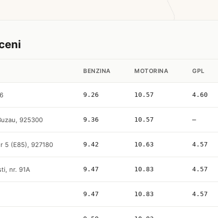
iceni
BENZINA
MOTORINA
GPL
86
9.26
10.57
4.60
 Buzau, 925300
9.36
10.57
—
r 5 (E85), 927180
9.42
10.63
4.57
ti, nr. 91A
9.47
10.83
4.57
9.47
10.83
4.57