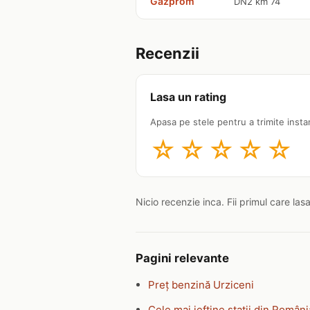
Gazprom
DN2 km 74
Recenzii
Lasa un rating
Apasa pe stele pentru a trimite insta
☆
☆
☆
☆
☆
Nicio recenzie inca. Fii primul care las
Pagini relevante
Preț benzină Urziceni
Cele mai ieftine stații din Români