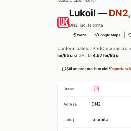
Acasa
›
Urziceni
›
Lukoil
Lukoil —
DN2,
DN2, jud. Ialomita
Waze
Google Maps
Conform datelor PretCarburant.ro, 
lei/litru
și GPL la
4.57 lei/litru
.
Știi un preț mai bun aici?
Raportează
Brand
DN2
Adresă
Ialomita
Județ