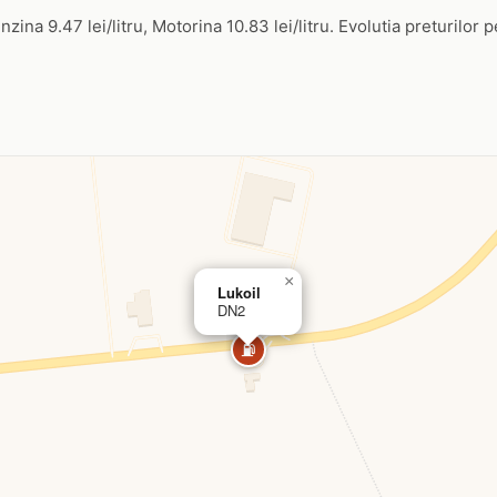
zina 9.47 lei/litru, Motorina 10.83 lei/litru. Evolutia preturilor p
×
Lukoil
DN2
⛽