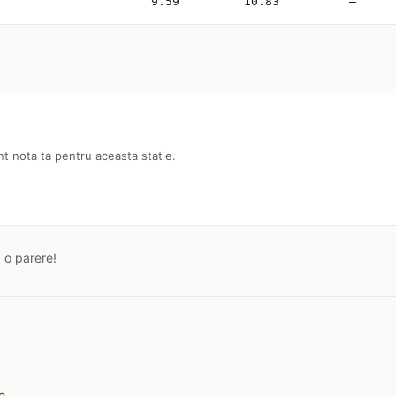
9.59
10.83
—
nt nota ta pentru aceasta statie.
a o parere!
a