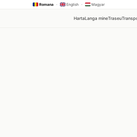
Romana
·
English
·
Magyar
Harta
Langa mine
Traseu
Transpo