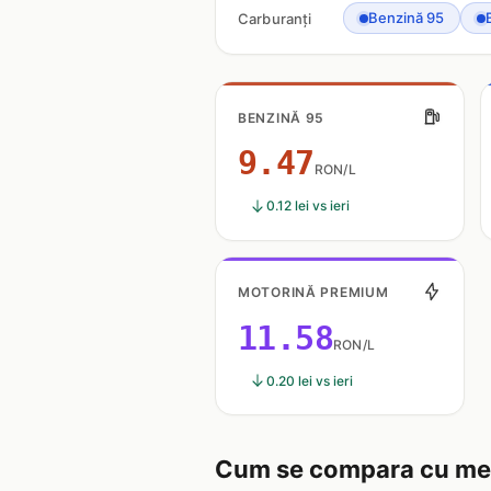
Benzină 95
Carburanți
BENZINĂ 95
9.47
RON/L
0.12 lei vs ieri
MOTORINĂ PREMIUM
11.58
RON/L
0.20 lei vs ieri
Cum se compara cu med