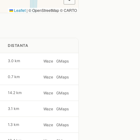
Leaflet
|
© OpenStreetMap © CARTO
DISTANTA
3.0 km
Waze
GMaps
0.7 km
Waze
GMaps
14.2 km
Waze
GMaps
3.1 km
Waze
GMaps
1.3 km
Waze
GMaps