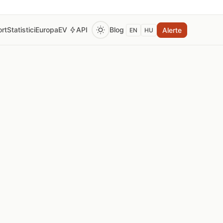
rt
Statistici
Europa
EV
API
Blog
Alerte
EN
HU