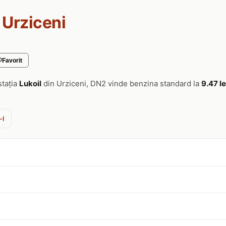
 Urziceni
Favorit
stația
Lukoil
din Urziceni, DN2 vinde benzina standard la
9.47 le
-l