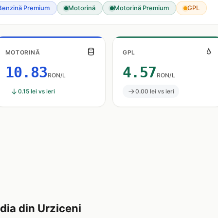
Benzină Premium
Motorină
Motorină Premium
GPL
MOTORINĂ
GPL
10.83
4.57
RON/L
RON/L
0.15 lei vs ieri
0.00 lei vs ieri
ia din Urziceni